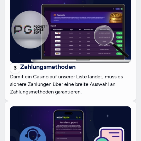
Zahlungsmethoden
Damit ein Casino auf unserer Liste landet, muss es
sichere Zahlungen über eine breite Auswahl an
Zahlungsmethoden garantieren.