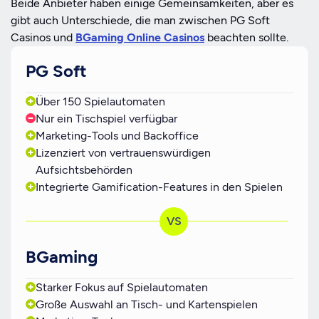
Beide Anbieter haben einige Gemeinsamkeiten, aber es
gibt auch Unterschiede, die man zwischen PG Soft
Casinos und
BGaming Online Casinos
beachten sollte.
PG Soft
Über 150 Spielautomaten
Nur ein Tischspiel verfügbar
Marketing-Tools und Backoffice
Lizenziert von vertrauenswürdigen
Aufsichtsbehörden
Integrierte Gamification-Features in den Spielen
BGaming
Starker Fokus auf Spielautomaten
Große Auswahl an Tisch- und Kartenspielen