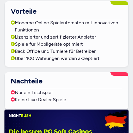
Vorteile
Moderne Online Spielautomaten mit innovativen
Funktionen
Lizenzierter und zertifizierter Anbieter
Spiele für Mobilgeräte optimiert
Back Office und Turniere für Betreiber
Über 100 Währungen werden akzeptiert
Nachteile
Nur ein Tischspiel
Keine Live Dealer Spiele