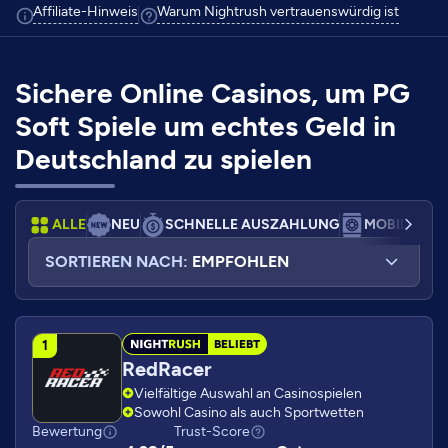
Click to view additional information
Click to
Affiliate-Hinweis
Warum Nightrush vertrauenswürdig ist
Freispielen und anderen Boni spielen kannst.
Sichere Online Casinos, um PG
Soft Spiele um echtes Geld in
Deutschland zu spielen
ALLE
NEU
SCHNELLE AUSZAHLUNG
MOBIL
K
SORTIEREN NACH:
EMPFOHLEN
BELIEBT
RedRacer
Vielfältige Auswahl an Casinospielen
Sowohl Casino als auch Sportwetten
Bewertung
Trust-Score