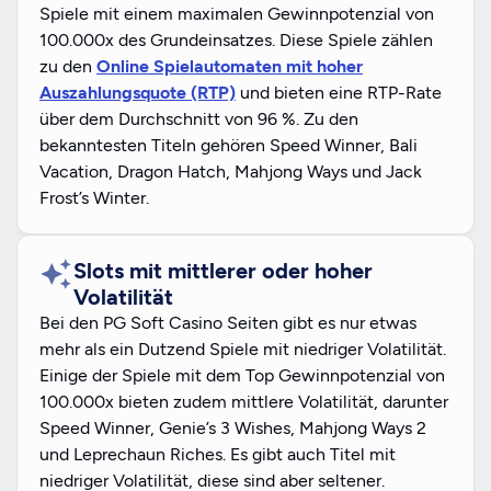
Spiele mit einem maximalen Gewinnpotenzial von
100.000x des Grundeinsatzes. Diese Spiele zählen
zu den
Online Spielautomaten mit hoher
Auszahlungsquote (RTP)
und bieten eine RTP-Rate
über dem Durchschnitt von 96 %. Zu den
bekanntesten Titeln gehören Speed Winner, Bali
Vacation, Dragon Hatch, Mahjong Ways und Jack
Frost’s Winter.
Slots mit mittlerer oder hoher
Volatilität
Bei den PG Soft Casino Seiten gibt es nur etwas
mehr als ein Dutzend Spiele mit niedriger Volatilität.
Einige der Spiele mit dem Top Gewinnpotenzial von
100.000x bieten zudem mittlere Volatilität, darunter
Speed Winner, Genie’s 3 Wishes, Mahjong Ways 2
und Leprechaun Riches. Es gibt auch Titel mit
niedriger Volatilität, diese sind aber seltener.