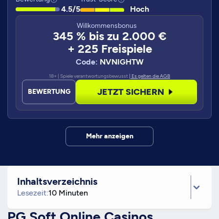
4.5/5
Hoch
Willkommensbonus
345 % bis zu 2.000 €
+ 225 Freispiele
Code:
NVNIGHTW
18+ | Spiele verantwortungsbewusst
| Es gelten die AGB
JETZT SICHERN
BEWERTUNG
Mehr anzeigen
Inhaltsverzeichnis
Lesezeit:
10 Minuten
PG Soft Online Casinos