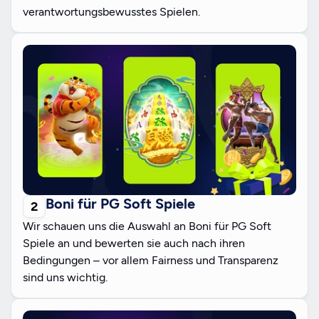
verantwortungsbewusstes Spielen.
Boni für PG Soft Spiele
Wir schauen uns die Auswahl an Boni für PG Soft
Spiele an und bewerten sie auch nach ihren
Bedingungen – vor allem Fairness und Transparenz
sind uns wichtig.