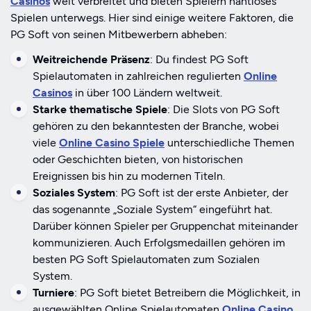
Casinos
weit verbreitet und bieten Spielern nahtloses
Spielen unterwegs. Hier sind einige weitere Faktoren, die
PG Soft von seinen Mitbewerbern abheben:
Weitreichende Präsenz
: Du findest PG Soft
Spielautomaten in zahlreichen regulierten
Online
Casinos
in über 100 Ländern weltweit.
Starke thematische Spiele
: Die Slots von PG Soft
gehören zu den bekanntesten der Branche, wobei
viele
Online Casino Spiele
unterschiedliche Themen
oder Geschichten bieten, von historischen
Ereignissen bis hin zu modernen Titeln.
Soziales System
: PG Soft ist der erste Anbieter, der
das sogenannte „Soziale System“ eingeführt hat.
Darüber können Spieler per Gruppenchat miteinander
kommunizieren. Auch Erfolgsmedaillen gehören im
besten PG Soft Spielautomaten zum Sozialen
System.
Turniere
: PG Soft bietet Betreibern die Möglichkeit, in
ausgewählten Online Spielautomaten
Online Casino