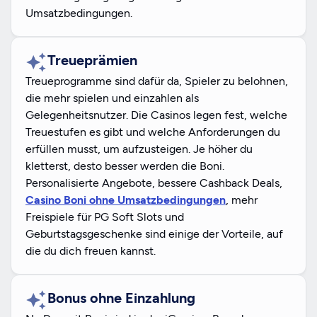
Umsatzbedingungen.
Treueprämien
Treueprogramme sind dafür da, Spieler zu belohnen,
die mehr spielen und einzahlen als
Gelegenheitsnutzer. Die Casinos legen fest, welche
Treuestufen es gibt und welche Anforderungen du
erfüllen musst, um aufzusteigen. Je höher du
kletterst, desto besser werden die Boni.
Personalisierte Angebote, bessere Cashback Deals,
Casino Boni ohne Umsatzbedingungen
, mehr
Freispiele für PG Soft Slots und
Geburtstagsgeschenke sind einige der Vorteile, auf
die du dich freuen kannst.
Bonus ohne Einzahlung