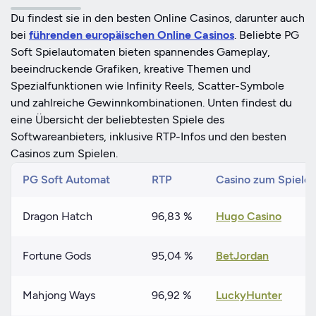
Du findest sie in den besten Online Casinos, darunter auch
bei
führenden europäischen Online Casinos
. Beliebte PG
Soft Spielautomaten bieten spannendes Gameplay,
beeindruckende Grafiken, kreative Themen und
Spezialfunktionen wie Infinity Reels, Scatter-Symbole
und zahlreiche Gewinnkombinationen. Unten findest du
eine Übersicht der beliebtesten Spiele des
Softwareanbieters, inklusive RTP-Infos und den besten
Casinos zum Spielen.
PG Soft Automat
RTP
Casino zum Spiele
Dragon Hatch
96,83 %
Hugo Casino
Fortune Gods
95,04 %
BetJordan
Mahjong Ways
96,92 %
LuckyHunter