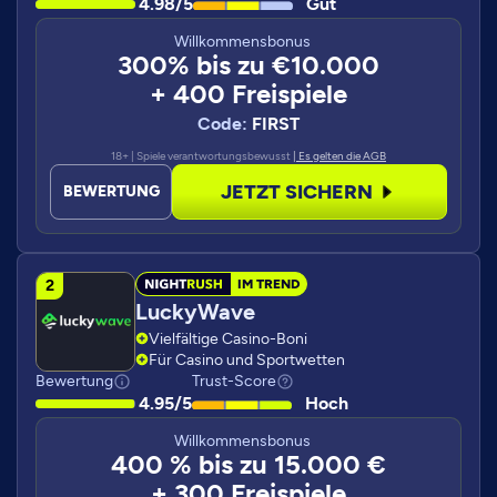
4.98/5
Gut
Willkommensbonus
300% bis zu €10.000
+ 400 Freispiele
Code:
FIRST
18+ | Spiele verantwortungsbewusst
| Es gelten die AGB
JETZT SICHERN
BEWERTUNG
IM TREND
LuckyWave
Vielfältige Casino-Boni
Für Casino und Sportwetten
Bewertung
Trust-Score
4.95/5
Hoch
Willkommensbonus
400 % bis zu 15.000 €
+ 300 Freispiele