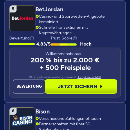
BetJordan
Casino- und Sportwetten-Angebote
kombiniert
Schnelle Transaktionen mit
Kryptowährungen
Bewertung
Trust-Score
4.83/5
Hoch
Willkommensbonus
200 % bis zu 2.000 €
+ 500 Freispiele
18+ | Spiele verantwortungsbewusst
| Es gelten die AGB
JETZT SICHERN
BEWERTUNG
Bison
Verschiedene Zahlungsmethoden
Partnerschaften mit über 50
Spieleentwicklern