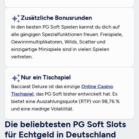
Zusätzliche Bonusrunden
In den besten PG Soft Spielen kannst du dich auf
alle gängigen Spezialfunktionen freuen. Freispiele,
Gewinnmultiplikatoren, Wilds, Scatter und
einzigartige Minispiele sind in vielen Spielen
vertreten.
Nur ein Tischspiel
Baccarat Deluxe ist das einzige
Online Casino
Tischspiel
, das PG Soft bisher entwickelt hat. Es
bietet eine Auszahlungsquote (RTP) von 98,76 %
und eine niedrige Volatilität.
Die beliebtesten PG Soft Slots
für Echtgeld in Deutschland