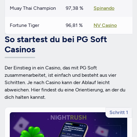
Muay Thai Champion
97,38 %
Spinando
Fortune Tiger
96,81 %
NV Casino
So startest du bei PG Soft
Casinos
Der Einstieg in ein Casino, das mit PG Soft
zusammenarbeitet, ist einfach und besteht aus vier
Schritten. Je nach Casino kann der Ablauf leicht
abweichen. Hier findest du eine Orientierung, an der du
dich halten kannst.
Schritt 1