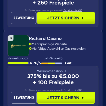
+ 260 Freispiele
18+ | Spiele verantwortungsbewusst
| Es gelten die AGB
JETZT SICHERN
BEWERTUNG
Richard Casino
Mehrsprachige Website
Vielfältige Auswahl an Casinospielen
Bewertung
Trust-Score
4.76/5
Gut
Willkommensbonus
375% bis zu €5.000
+ 100 Freispiele
18+ | Spiele verantwortungsbewusst
| Es gelten die AGB
JETZT SICHERN
BEWERTUNG