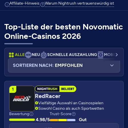
Click to view additional information
Click to
Affiliate-Hinweis
Warum Nightrush vertrauenswürdig ist
zusammengetragen und möchten euch zeigen, dass
es sich wirklich lohnt, diese Glücksspielseiten zu
besuchen.
Top-Liste der besten Novomatic
Online-Casinos 2026
ALLE
NEU
SCHNELLE AUSZAHLUNG
MOBIL
K
SORTIEREN NACH:
EMPFOHLEN
BELIEBT
RedRacer
Vielfältige Auswahl an Casinospielen
Sowohl Casino als auch Sportwetten
Bewertung
Trust-Score
4.98/5
Gut