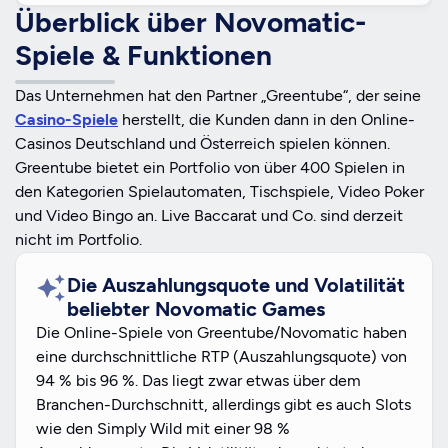
Überblick über Novomatic-
Spiele & Funktionen
Das Unternehmen hat den Partner „Greentube“, der seine
Casino-Spiele
herstellt, die Kunden dann in den Online-
Casinos Deutschland und Österreich spielen können.
Greentube bietet ein Portfolio von über 400 Spielen in
den Kategorien Spielautomaten, Tischspiele, Video Poker
und Video Bingo an. Live Baccarat und Co. sind derzeit
nicht im Portfolio.
Die Auszahlungsquote und Volatilität
beliebter Novomatic Games
Die Online-Spiele von Greentube/Novomatic haben
eine durchschnittliche RTP (Auszahlungsquote) von
94 % bis 96 %. Das liegt zwar etwas über dem
Branchen-Durchschnitt, allerdings gibt es auch Slots
wie den Simply Wild mit einer 98 %