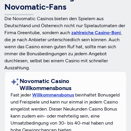
Novomatic-Fans
Die Novomatic Casinos bieten den Spielern aus
Deutschland und Österreich nicht nur Spielautomaten der
Firma Greentube, sondern auch
zahlreiche Casino-Boni
,
die je nach Anbieter unterschiedlich sein können. Auch
wenn das Casino einen guten Ruf hat, sollte man sich
immer die Bonusbedingungen zu jedem Angebot
durchlesen, selbst bei einem Casino mit schneller
Auszahlung.
Novomatic Casino
Willkommensbonus
Fast jeder
Willkommensbonus
beinhaltet Bonusgeld
und Freispiele und kann nur einmal in jedem Casino
eingelöst werden. Dieser Neukunden Casino Bonus
kann zudem ein- oder mehrteilig sein, eine
Umsatzbedingung von 30- bis 40-mal haben und
hohe Gewinnchancen bieten.