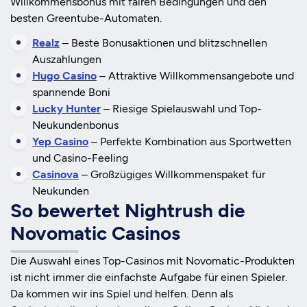
Willkommensbonus mit fairen Bedingungen und den
besten Greentube-Automaten.
Realz
– Beste Bonusaktionen und blitzschnellen
Auszahlungen
Hugo Casino
– Attraktive Willkommensangebote und
spannende Boni
Lucky Hunter
– Riesige Spielauswahl und Top-
Neukundenbonus
Yep Casino
– Perfekte Kombination aus Sportwetten
und Casino-Feeling
Casinova
– Großzügiges Willkommenspaket für
Neukunden
So bewertet Nightrush die
Novomatic Casinos
Die Auswahl eines Top-Casinos mit Novomatic-Produkten
ist nicht immer die einfachste Aufgabe für einen Spieler.
Da kommen wir ins Spiel und helfen. Denn als