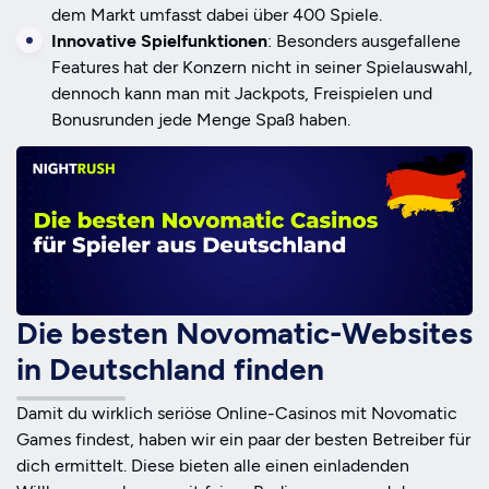
dem Markt umfasst dabei über 400 Spiele.
Innovative Spielfunktionen
: Besonders ausgefallene
Features hat der Konzern nicht in seiner Spielauswahl,
dennoch kann man mit Jackpots, Freispielen und
Bonusrunden jede Menge Spaß haben.
Die besten Novomatic-Websites
in Deutschland finden
Damit du wirklich seriöse Online-Casinos mit Novomatic
Games findest, haben wir ein paar der besten Betreiber für
dich ermittelt. Diese bieten alle einen einladenden