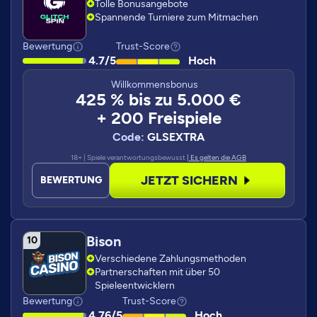
Tolle Bonusangebote
Spannende Turniere zum Mitmachen
Bewertung
Trust-Score
4.7/5
Hoch
Willkommensbonus
425 % bis zu 5.000 €
+ 200 Freispiele
Code:
GLSEXTRA
18+ | Spiele verantwortungsbewusst
| Es gelten die AGB
JETZT SICHERN
BEWERTUNG
Bison
Verschiedene Zahlungsmethoden
Partnerschaften mit über 50
Spieleentwicklern
Bewertung
Trust-Score
4.76/5
Hoch