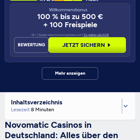
Willkommensbonus
100 % bis zu 500 €
+ 100 Freispiele
18+ | Spiele verantwortungsbewusst
| Es gelten die AGB
JETZT SICHERN
BEWERTUNG
Mehr anzeigen
Inhaltsverzeichnis
Lesezeit:
8 Minuten
Novomatic Casinos in
Deutschland: Alles über den