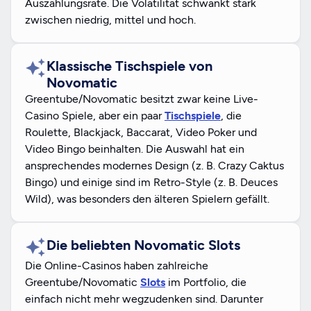
Auszahlungsrate. Die Volatilität schwankt stark
zwischen niedrig, mittel und hoch.
Klassische Tischspiele von
Novomatic
Greentube/Novomatic besitzt zwar keine Live-
Casino Spiele, aber ein paar
Tischspiele
, die
Roulette, Blackjack, Baccarat, Video Poker und
Video Bingo beinhalten. Die Auswahl hat ein
ansprechendes modernes Design (z. B. Crazy Caktus
Bingo) und einige sind im Retro-Style (z. B. Deuces
Wild), was besonders den älteren Spielern gefällt.
Die beliebten Novomatic Slots
Die Online-Casinos haben zahlreiche
Greentube/Novomatic
Slots
im Portfolio, die
einfach nicht mehr wegzudenken sind. Darunter