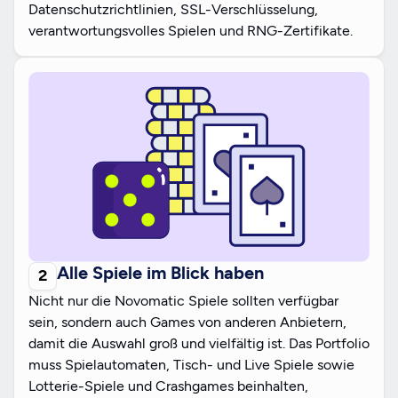
Datenschutzrichtlinien, SSL-Verschlüsselung,
verantwortungsvolles Spielen und RNG-Zertifikate.
Alle Spiele im Blick haben
Nicht nur die Novomatic Spiele sollten verfügbar
sein, sondern auch Games von anderen Anbietern,
damit die Auswahl groß und vielfältig ist. Das Portfolio
muss Spielautomaten, Tisch- und Live Spiele sowie
Lotterie-Spiele und Crashgames beinhalten,