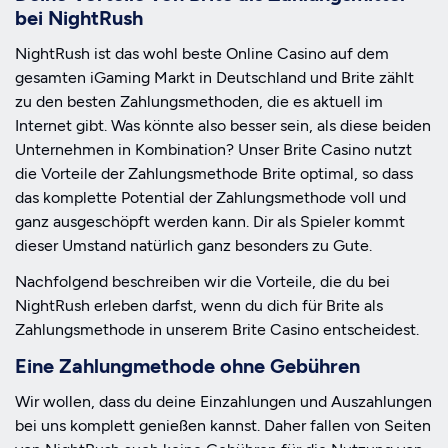
bei NightRush
NightRush ist das wohl beste Online Casino auf dem
gesamten iGaming Markt in Deutschland und Brite zählt
zu den besten Zahlungsmethoden, die es aktuell im
Internet gibt. Was könnte also besser sein, als diese beiden
Unternehmen in Kombination? Unser Brite Casino nutzt
die Vorteile der Zahlungsmethode Brite optimal, so dass
das komplette Potential der Zahlungsmethode voll und
ganz ausgeschöpft werden kann. Dir als Spieler kommt
dieser Umstand natürlich ganz besonders zu Gute.
Nachfolgend beschreiben wir die Vorteile, die du bei
NightRush erleben darfst, wenn du dich für Brite als
Zahlungsmethode in unserem Brite Casino entscheidest.
Eine Zahlungmethode ohne Gebühren
Wir wollen, dass du deine Einzahlungen und Auszahlungen
bei uns komplett genießen kannst. Daher fallen von Seiten