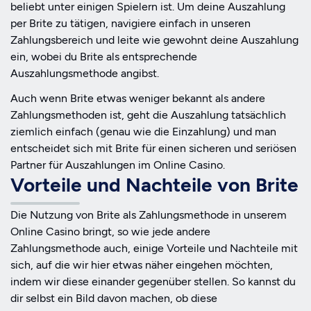
beliebt unter einigen Spielern ist. Um deine Auszahlung
per Brite zu tätigen, navigiere einfach in unseren
Zahlungsbereich und leite wie gewohnt deine Auszahlung
ein, wobei du Brite als entsprechende
Auszahlungsmethode angibst.
Auch wenn Brite etwas weniger bekannt als andere
Zahlungsmethoden ist, geht die Auszahlung tatsächlich
ziemlich einfach (genau wie die Einzahlung) und man
entscheidet sich mit Brite für einen sicheren und seriösen
Partner für Auszahlungen im Online Casino.
Vorteile und Nachteile von Brite
Die Nutzung von Brite als Zahlungsmethode in unserem
Online Casino bringt, so wie jede andere
Zahlungsmethode auch, einige Vorteile und Nachteile mit
sich, auf die wir hier etwas näher eingehen möchten,
indem wir diese einander gegenüber stellen. So kannst du
dir selbst ein Bild davon machen, ob diese