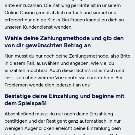
Brite einzuzahlen. Die Zahlung per Brite ist in unserem
Online Casino grundsätzlich einfach und simpel und
erfordert nur einige Klicks. Bei Fragen kannst du dich an
unseren Kundendienst wenden.
Wähle deine Zahlungsmethode und gib den
von dir gewünschten Betrag an
Nun musst du nur noch deine Zahlungsmethode, also Brite
in diesem Fall, auswählen und angeben, wie viel du
einzahlen möchtest. Auch dieser Schritt ist einfach und
lässt sich ohne weitere Vorkenntnisse durchführen. Bei
Problemen wende dich jederzeit an uns.
Bestätige deine Einzahlung und beginne mit
dem Spielspaß!
Abschließend musst du nur noch deine Einzahlung
bestätigen und der Rest geht ganz automatisch. In nur
wenigen Augenblicken erreicht deine Einzahlung dein