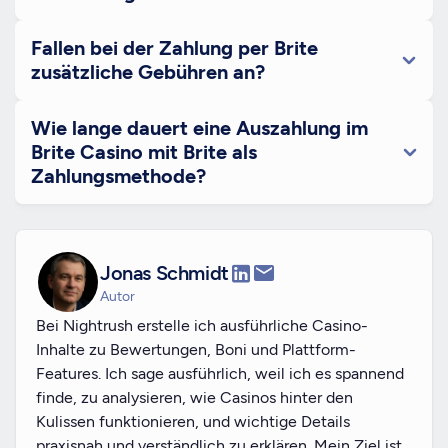
Fallen bei der Zahlung per Brite
zusätzliche Gebühren an?
Wie lange dauert eine Auszahlung im
Brite Casino mit Brite als
Zahlungsmethode?
Jonas Schmidt
Autor
Bei Nightrush erstelle ich ausführliche Casino-
Inhalte zu Bewertungen, Boni und Plattform-
Features. Ich sage ausführlich, weil ich es spannend
finde, zu analysieren, wie Casinos hinter den
Kulissen funktionieren, und wichtige Details
praxisnah und verständlich zu erklären. Mein Ziel ist