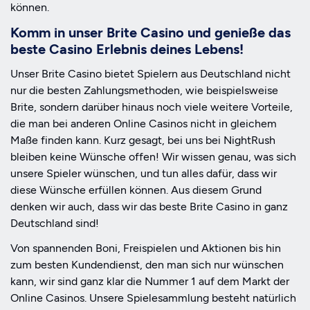
können.
Komm in unser Brite Casino und genieße das
beste Casino Erlebnis deines Lebens!
Unser Brite Casino bietet Spielern aus Deutschland nicht
nur die besten Zahlungsmethoden, wie beispielsweise
Brite, sondern darüber hinaus noch viele weitere Vorteile,
die man bei anderen Online Casinos nicht in gleichem
Maße finden kann. Kurz gesagt, bei uns bei NightRush
bleiben keine Wünsche offen! Wir wissen genau, was sich
unsere Spieler wünschen, und tun alles dafür, dass wir
diese Wünsche erfüllen können. Aus diesem Grund
denken wir auch, dass wir das beste Brite Casino in ganz
Deutschland sind!
Von spannenden Boni, Freispielen und Aktionen bis hin
zum besten Kundendienst, den man sich nur wünschen
kann, wir sind ganz klar die Nummer 1 auf dem Markt der
Online Casinos. Unsere Spielesammlung besteht natürlich