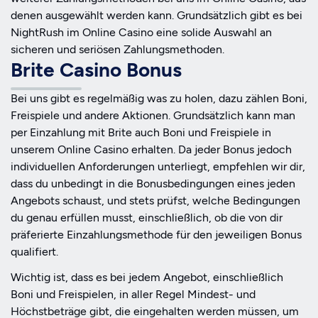
denen ausgewählt werden kann. Grundsätzlich gibt es bei
NightRush im Online Casino eine solide Auswahl an
sicheren und seriösen Zahlungsmethoden.
Brite Casino Bonus
Bei uns gibt es regelmäßig was zu holen, dazu zählen Boni,
Freispiele und andere Aktionen. Grundsätzlich kann man
per Einzahlung mit Brite auch Boni und Freispiele in
unserem Online Casino erhalten. Da jeder Bonus jedoch
individuellen Anforderungen unterliegt, empfehlen wir dir,
dass du unbedingt in die Bonusbedingungen eines jeden
Angebots schaust, und stets prüfst, welche Bedingungen
du genau erfüllen musst, einschließlich, ob die von dir
präferierte Einzahlungsmethode für den jeweiligen Bonus
qualifiert.
Wichtig ist, dass es bei jedem Angebot, einschließlich
Boni und Freispielen, in aller Regel Mindest- und
Höchstbeträge gibt, die eingehalten werden müssen, um