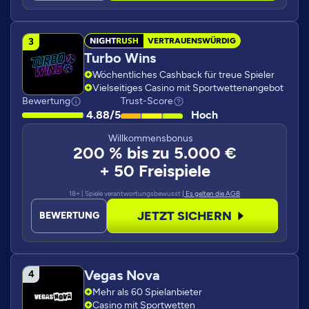
VERTRAUENSWÜRDIG
Turbo Wins
Wöchentliches Cashback für treue Spieler
Vielseitiges Casino mit Sportwettenangebot
Bewertung
Trust-Score
4.88/5
Hoch
Willkommensbonus
200 % bis zu 5.000 €
+ 50 Freispiele
18+ | Spiele verantwortungsbewusst
| Es gelten die AGB
JETZT SICHERN
BEWERTUNG
Vegas Nova
Mehr als 60 Spielanbieter
Casino mit Sportwetten