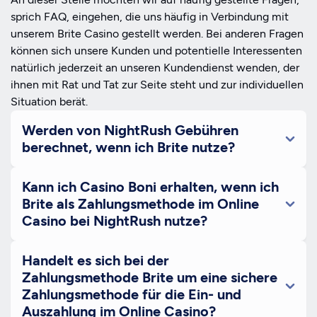
sprich FAQ, eingehen, die uns häufig in Verbindung mit
unserem Brite Casino gestellt werden. Bei anderen Fragen
können sich unsere Kunden und potentielle Interessenten
natürlich jederzeit an unseren Kundendienst wenden, der
ihnen mit Rat und Tat zur Seite steht und zur individuellen
Situation berät.
Werden von NightRush Gebühren
berechnet, wenn ich Brite nutze?
Kann ich Casino Boni erhalten, wenn ich
Brite als Zahlungsmethode im Online
Casino bei NightRush nutze?
Handelt es sich bei der
Zahlungsmethode Brite um eine sichere
Zahlungsmethode für die Ein- und
Auszahlung im Online Casino?