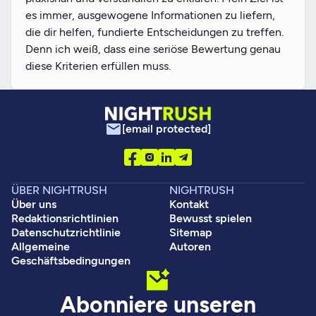
es immer, ausgewogene Informationen zu liefern,
die dir helfen, fundierte Entscheidungen zu treffen.
Denn ich weiß, dass eine seriöse Bewertung genau
diese Kriterien erfüllen muss.
[email protected]
ÜBER NIGHTRUSH
NIGHTRUSH
Über uns
Kontakt
Redaktionsrichtlinien
Bewusst spielen
Datenschutzrichtlinie
Sitemap
Allgemeine
Autoren
Geschäftsbedingungen
Abonniere unseren