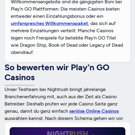
Willkommensangebote sind die gängigsten Boni bei
Play’n GO Plattformen. Die meisten Casinos bieten
entweder einen Einzahlungsbonus oder ein
umfangreiches Willkommenspaket
, das sich auf
mehrere Einzahlungen verteilt. Manche Casinos
legen noch Freispiele für beliebte Play’n GO Titel
wie Dragon Ship, Book of Dead oder Legacy of Dead
obendrauf.
So bewerten wir Play’n GO
Casinos
Unser Testteam bei Nightrush bringt jahrelange
Branchenerfahrung mit, auch aus der Zeit als Casino
Betreiber. Deshalb prüfen wir jede Casino Seite ganz
genau, damit du ganz einfach
seriöse Online Casinos
auswählen kannst. Nach diesem Schema gehen wir vor: