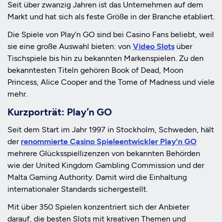
Seit über zwanzig Jahren ist das Unternehmen auf dem
Markt und hat sich als feste Größe in der Branche etabliert.
Die Spiele von Play’n GO sind bei Casino Fans beliebt, weil
sie eine große Auswahl bieten: von
Video Slots
über
Tischspiele bis hin zu bekannten Markenspielen. Zu den
bekanntesten Titeln gehören Book of Dead, Moon
Princess, Alice Cooper and the Tome of Madness und viele
mehr.
Kurzporträt: Play’n GO
Seit dem Start im Jahr 1997 in Stockholm, Schweden, hält
der
renommierte Casino Spieleentwickler Play’n GO
mehrere Glücksspiellizenzen von bekannten Behörden
wie der United Kingdom Gambling Commission und der
Malta Gaming Authority. Damit wird die Einhaltung
internationaler Standards sichergestellt.
Mit über 350 Spielen konzentriert sich der Anbieter
darauf, die besten Slots mit kreativen Themen und