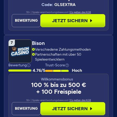
Code:
GLSEXTRA
18+ | Spiele verantwortungsbewusst
| Es gelten die AGB
JETZT SICHERN
BEWERTUNG
Bison
Verschiedene Zahlungsmethoden
Partnerschaften mit über 50
Spieleentwicklern
Bewertung
Trust-Score
4.76/5
Hoch
Willkommensbonus
100 % bis zu 500 €
+ 100 Freispiele
18+ | Spiele verantwortungsbewusst
| Es gelten die AGB
JETZT SICHERN
BEWERTUNG