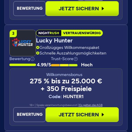
JETZT SICHERN
BEWERTUNG
VERTRAUENSWÜRDIG
Lucky Hunter
Großzügiges Willkommenspaket
Schnelle Auszahlungsmöglichkeiten
Bewertung
Trust-Score
4.99/5
Hoch
Willkommensbonus
275 % bis zu 25.000 €
+ 350 Freispiele
Code:
HUNTER1
18+ | Spiele verantwortungsbewusst
| Es gelten die AGB
JETZT SICHERN
BEWERTUNG