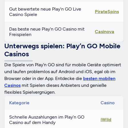
Gut bewertete neue Play’n GO Live
PirateSpins
Casino Spiele
Das beste neue Play’n GO Casino mit
Casinova
Freispielen
Unterwegs spielen: Play’n GO Mobile
Casinos
Die Spiele von Play’n GO sind für mobile Geräte optimiert
und laufen problemlos auf Android und iOS, egal ob im
Browser oder in der App. Entdecke die
besten mobilen
Casinos
mit Spielen dieses Anbieters und genieße
flexibles Spielvergnügen.
Kategorie
Casino
Schnelle Auszahlungen im Play’n GO
iWild
Casino auf dem Handy