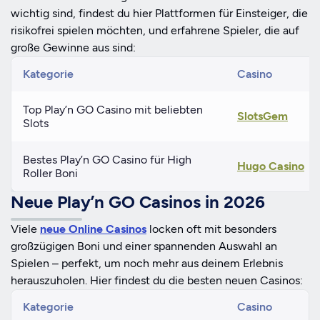
wichtig sind, findest du hier Plattformen für Einsteiger, die
risikofrei spielen möchten, und erfahrene Spieler, die auf
große Gewinne aus sind:
Kategorie
Casino
Top Play’n GO Casino mit beliebten
SlotsGem
Slots
Bestes Play’n GO Casino für High
Hugo Casino
Roller Boni
Neue Play’n GO Casinos in 2026
Viele
neue Online Casinos
locken oft mit besonders
großzügigen Boni und einer spannenden Auswahl an
Spielen – perfekt, um noch mehr aus deinem Erlebnis
herauszuholen. Hier findest du die besten neuen Casinos:
Kategorie
Casino