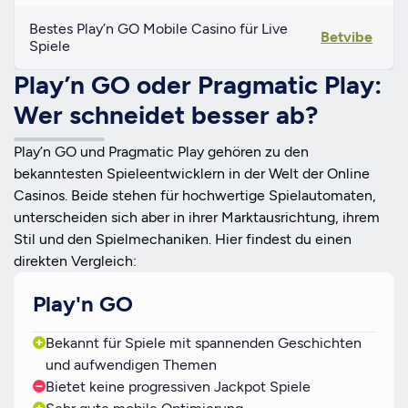
Bestes Play’n GO Mobile Casino für Live
Betvibe
Spiele
Play’n GO oder Pragmatic Play:
Wer schneidet besser ab?
Play’n GO und Pragmatic Play gehören zu den
bekanntesten Spieleentwicklern in der Welt der Online
Casinos. Beide stehen für hochwertige Spielautomaten,
unterscheiden sich aber in ihrer Marktausrichtung, ihrem
Stil und den Spielmechaniken. Hier findest du einen
direkten Vergleich:
Play'n GO
Bekannt für Spiele mit spannenden Geschichten
und aufwendigen Themen
Bietet keine progressiven Jackpot Spiele