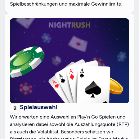
Spielbeschränkungen und maximale Gewinnlimits.
Spielauswahl
Wir erwarten eine Auswahl an Play’n Go Spielen und
analysieren dabei sowohl die Auszahlungsquote (RTP)
als auch die Volatilität. Besonders schätzen wir