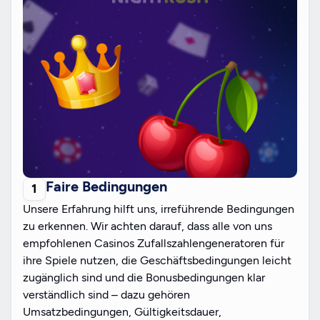
Faire Bedingungen
Unsere Erfahrung hilft uns, irreführende Bedingungen
zu erkennen. Wir achten darauf, dass alle von uns
empfohlenen Casinos Zufallszahlengeneratoren für
ihre Spiele nutzen, die Geschäftsbedingungen leicht
zugänglich sind und die Bonusbedingungen klar
verständlich sind – dazu gehören
Umsatzbedingungen, Gültigkeitsdauer,