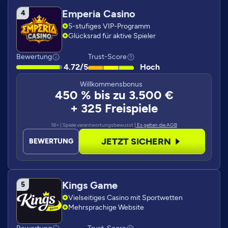
Emperia Casino
5-stufiges VIP-Programm
Glücksrad für aktive Spieler
Bewertung
Trust-Score
4.72/5
Hoch
Willkommensbonus
450 % bis zu 3.500 €
+ 325 Freispiele
18+ | Spiele verantwortungsbewusst
| Es gelten die AGB
JETZT SICHERN
BEWERTUNG
Kings Game
Vielseitiges Casino mit Sportwetten
Mehrsprachige Website