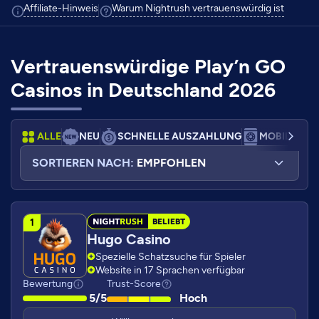
Click to view additional information
Click to
Affiliate-Hinweis
Warum Nightrush vertrauenswürdig ist
Vertrauenswürdige Play’n GO
Casinos in Deutschland 2026
ALLE
NEU
SCHNELLE AUSZAHLUNG
MOBIL
K
SORTIEREN NACH:
EMPFOHLEN
BELIEBT
Hugo Casino
Spezielle Schatzsuche für Spieler
Website in 17 Sprachen verfügbar
Bewertung
Trust-Score
5/5
Hoch