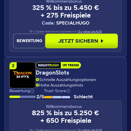
Willkommensbonus
325 % bis zu 5.450 €
+ 275 Freispiele
Code:
SPECIALHUGO
18+ | Spiele verantwortungsbewusst
| Es gelten die AGB
JETZT SICHERN
BEWERTUNG
IM TREND
DragonSlots
Schnelle Auszahlungsoptionen
Hohe Auszahlungslimits
Bewertung
Trust-Score
2/5
Schlecht
Willkommensbonus
825 % bis zu 5.250 €
+ 650 Freispiele
18+ | Spiele verantwortungsbewusst
| Es gelten die AGB