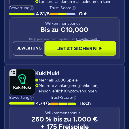
Turniere, an denen man teilnehmen kann
Bewertung
Trust-Score
4.81/5
Gut
Willkommensbonus
Bis zu €10,000
18+ | Spiele verantwortungsbewusst
| Es gelten die AGB
JETZT SICHERN
BEWERTUNG
KukiMuki
Mehr als 6.000 Spiele
Mehrere Zahlungsmöglichkeiten,
einschließlich Kryptowährungen
Bewertung
Trust-Score
4.74/5
Hoch
Willkommensbonus
260 % bis zu 1.000 €
+ 175 Freispiele