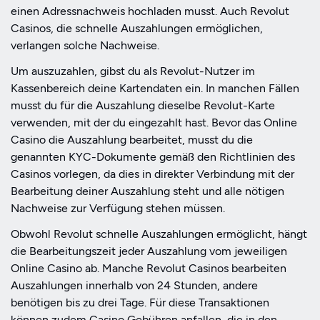
einen Adressnachweis hochladen musst. Auch Revolut
Casinos, die schnelle Auszahlungen ermöglichen,
verlangen solche Nachweise.
Um auszuzahlen, gibst du als Revolut-Nutzer im
Kassenbereich deine Kartendaten ein. In manchen Fällen
musst du für die Auszahlung dieselbe Revolut-Karte
verwenden, mit der du eingezahlt hast. Bevor das Online
Casino die Auszahlung bearbeitet, musst du die
genannten KYC-Dokumente gemäß den Richtlinien des
Casinos vorlegen, da dies in direkter Verbindung mit der
Bearbeitung deiner Auszahlung steht und alle nötigen
Nachweise zur Verfügung stehen müssen.
Obwohl Revolut schnelle Auszahlungen ermöglicht, hängt
die Bearbeitungszeit jeder Auszahlung vom jeweiligen
Online Casino ab. Manche Revolut Casinos bearbeiten
Auszahlungen innerhalb von 24 Stunden, andere
benötigen bis zu drei Tage. Für diese Transaktionen
können zudem Casino Gebühren anfallen, die in den