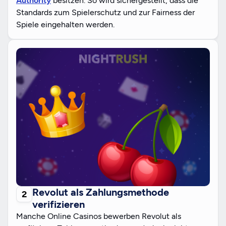
Authority
besitzen. So wird sichergestellt, dass die
Standards zum Spielerschutz und zur Fairness der
Spiele eingehalten werden.
Revolut als Zahlungsmethode
verifizieren
Manche Online Casinos bewerben Revolut als