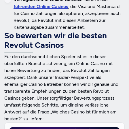
führenden Online Casinos
, die Visa und Mastercard
für Casino Zahlungen akzeptieren, akzeptieren auch
Revolut, da Revolut mit diesen Anbietern zur
Kartenausgabe zusammenarbeitet.
So bewerten wir die besten
Revolut Casinos
Für den durchschnittlichen Spieler ist es in dieser
überfüllten Branche schwierig, ein Online Casino mit
hoher Bewertung zu finden, das Revolut Zahlungen
akzeptiert. Dank unserer Insider-Perspektive als
ehemaliger Casino Betreiber können wir dir genaue und
transparente Empfehlungen zu den besten Revolut
Casinos geben. Unser sorgfältiger Bewertungsprozess
umfasst folgende Schritte, um dir eine verlässliche
Antwort auf die Frage „Welches Casino ist für mich am
besten?“ zu liefern: