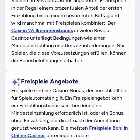
Spielern in Revolut Casinos angeboten. Er entspricht
in der Regel einem prozentualen Anteil der ersten
Einzahlung bis zu einem bestimmten Betrag und
wird manchmal mit Freispielen kombiniert. Der
Casino Willkommensbonus
in vielen Revolut
Casinos unterliegt Bedingungen wie einer
Mindesteinzahlung und Umsatzanforderungen. Nur
Spieler, die diese Voraussetzungen erfüllen, können
die Bonusbelohnungen erhalten.
Freispiele Angebote
Freispiele sind ein Casino-Bonus, der ausschließlich
für Spielautomaten gilt. Ein Freispielangebot kann
ein Einzahlungsbonus sein, bei dem eine
Mindesteinzahlung erforderlich ist, oder ein Bonus
ohne Einzahlung, der direkt nach der Anmeldung
genutzt werden kann. Die meisten
Freispiele Boni in
Online Casinos
unterliegen zudem