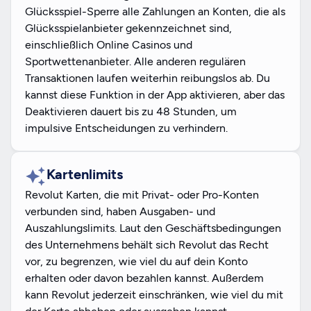
Glücksspiel-Sperre alle Zahlungen an Konten, die als
Glücksspielanbieter gekennzeichnet sind,
einschließlich Online Casinos und
Sportwettenanbieter. Alle anderen regulären
Transaktionen laufen weiterhin reibungslos ab. Du
kannst diese Funktion in der App aktivieren, aber das
Deaktivieren dauert bis zu 48 Stunden, um
impulsive Entscheidungen zu verhindern.
Kartenlimits
Revolut Karten, die mit Privat- oder Pro-Konten
verbunden sind, haben Ausgaben- und
Auszahlungslimits. Laut den Geschäftsbedingungen
des Unternehmens behält sich Revolut das Recht
vor, zu begrenzen, wie viel du auf dein Konto
erhalten oder davon bezahlen kannst. Außerdem
kann Revolut jederzeit einschränken, wie viel du mit