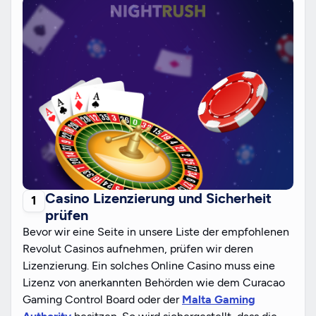
Casino Lizenzierung und Sicherheit
prüfen
Bevor wir eine Seite in unsere Liste der empfohlenen
Revolut Casinos aufnehmen, prüfen wir deren
Lizenzierung. Ein solches Online Casino muss eine
Lizenz von anerkannten Behörden wie dem Curacao
Gaming Control Board oder der
Malta Gaming