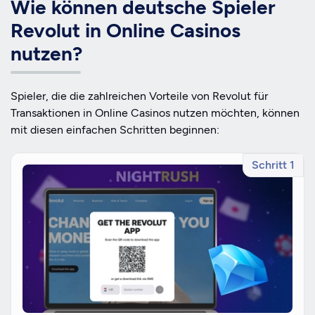
Wie können deutsche Spieler
Revolut in Online Casinos
nutzen?
Spieler, die die zahlreichen Vorteile von Revolut für
Transaktionen in Online Casinos nutzen möchten, können
mit diesen einfachen Schritten beginnen:
Schritt 1