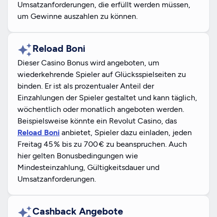
Umsatzanforderungen, die erfüllt werden müssen,
um Gewinne auszahlen zu können.
Reload Boni
Dieser Casino Bonus wird angeboten, um
wiederkehrende Spieler auf Glücksspielseiten zu
binden. Er ist als prozentualer Anteil der
Einzahlungen der Spieler gestaltet und kann täglich,
wöchentlich oder monatlich angeboten werden.
Beispielsweise könnte ein Revolut Casino, das
Reload Boni
anbietet, Spieler dazu einladen, jeden
Freitag 45 % bis zu 700 € zu beanspruchen. Auch
hier gelten Bonusbedingungen wie
Mindesteinzahlung, Gültigkeitsdauer und
Umsatzanforderungen.
Cashback Angebote