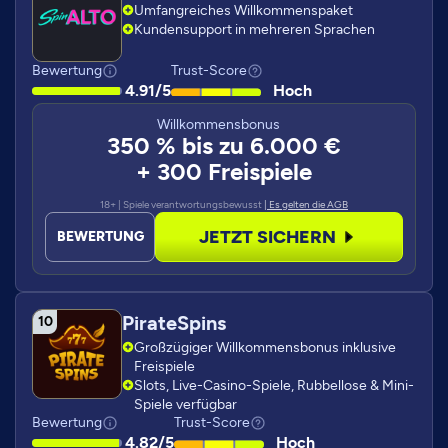
Umfangreiches Willkommenspaket
Kundensupport in mehreren Sprachen
Bewertung
Trust-Score
4.91/5
Hoch
Willkommensbonus
350 % bis zu 6.000 €
+ 300 Freispiele
18+ | Spiele verantwortungsbewusst
| Es gelten die AGB
JETZT SICHERN
BEWERTUNG
PirateSpins
Großzügiger Willkommensbonus inklusive
Freispiele
Slots, Live-Casino-Spiele, Rubbellose & Mini-
Spiele verfügbar
Bewertung
Trust-Score
4.82/5
Hoch