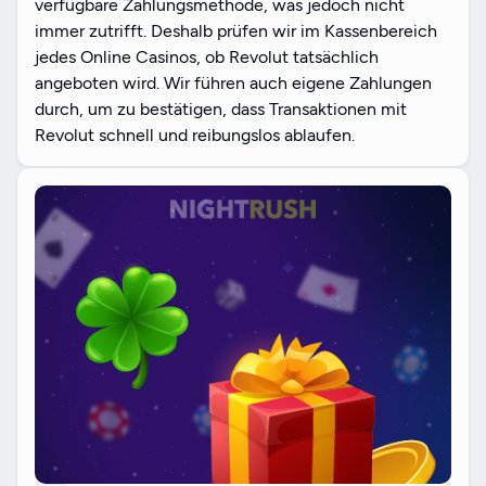
verfügbare Zahlungsmethode, was jedoch nicht
immer zutrifft. Deshalb prüfen wir im Kassenbereich
jedes Online Casinos, ob Revolut tatsächlich
angeboten wird. Wir führen auch eigene Zahlungen
durch, um zu bestätigen, dass Transaktionen mit
Revolut schnell und reibungslos ablaufen.