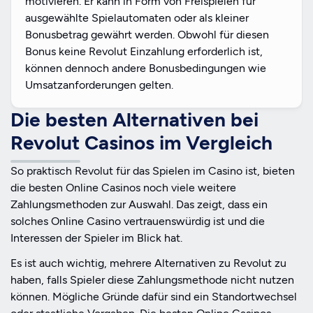
motivieren. Er kann in Form von Freispielen für
ausgewählte Spielautomaten oder als kleiner
Bonusbetrag gewährt werden. Obwohl für diesen
Bonus keine Revolut Einzahlung erforderlich ist,
können dennoch andere Bonusbedingungen wie
Umsatzanforderungen gelten.
Die besten Alternativen bei
Revolut Casinos im Vergleich
So praktisch Revolut für das Spielen im Casino ist, bieten
die besten Online Casinos noch viele weitere
Zahlungsmethoden zur Auswahl. Das zeigt, dass ein
solches Online Casino vertrauenswürdig ist und die
Interessen der Spieler im Blick hat.
Es ist auch wichtig, mehrere Alternativen zu Revolut zu
haben, falls Spieler diese Zahlungsmethode nicht nutzen
können. Mögliche Gründe dafür sind ein Standortwechsel