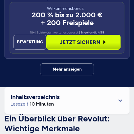
Willkommensbonus
200 % bis zu 2.000 €
+ 200 Freispiele
18+ | Spiele verantwortungsbewusst
| Es gelten die AGB
JETZT SICHERN
BEWERTUNG
Mehr anzeigen
Inhaltsverzeichnis
Lesezeit:
10 Minuten
Ein Überblick über Revolut:
Wichtige Merkmale