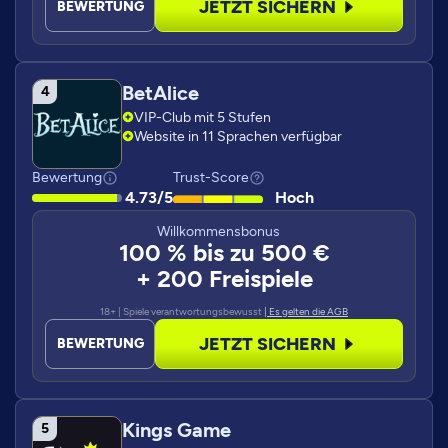
JETZT SICHERN
BEWERTUNG
BetAlice
VIP-Club mit 5 Stufen
Website in 11 Sprachen verfügbar
Bewertung
Trust-Score
4.73/5
Hoch
Willkommensbonus
100 % bis zu 500 €
+ 200 Freispiele
18+ | Spiele verantwortungsbewusst
| Es gelten die AGB
JETZT SICHERN
BEWERTUNG
Kings Game