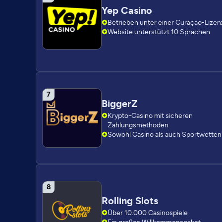
Yep Casino
Betrieben unter einer Curaçao-Lizen
Website unterstützt 10 Sprachen
BiggerZ
Krypto-Casino mit sicheren
Zahlungsmethoden
Sowohl Casino als auch Sportwetten
Rolling Slots
Über 10.000 Casinospiele