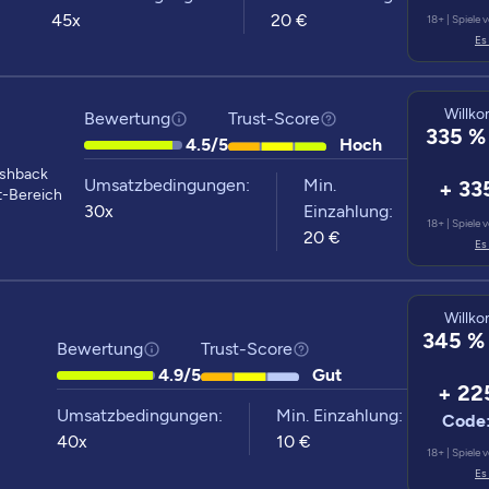
45x
20 €
18+ | Spiel
Es
Willk
Bewertung
Trust-Score
335 % 
4.5/5
Hoch
ashback
Umsatzbedingungen:
Min.
+ 335
t-Bereich
30x
Einzahlung:
18+ | Spiel
20 €
Es
Willk
345 % 
Bewertung
Trust-Score
4.9/5
Gut
+ 225
Umsatzbedingungen:
Min. Einzahlung:
Code
40x
10 €
18+ | Spiel
Es