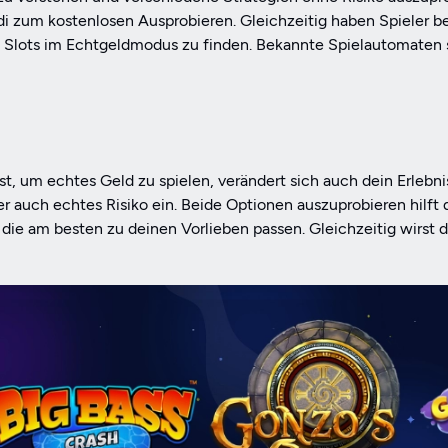
i zum kostenlosen Ausprobieren. Gleichzeitig haben Spieler be
t Slots im Echtgeldmodus zu finden. Bekannte Spielautomaten si
est, um echtes Geld zu spielen, verändert sich auch dein Erlebn
 auch echtes Risiko ein. Beide Optionen auszuprobieren hilft di
die am besten zu deinen Vorlieben passen. Gleichzeitig wirst d