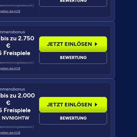
BEWERTUNG
e verantwortungsbewusst
|
 gelten die AGB
ommensbonus
bis zu 2.750
JETZT EINLÖSEN
€
 Freispiele
BEWERTUNG
e verantwortungsbewusst
|
 gelten die AGB
ommensbonus
bis zu 2.000
€
JETZT EINLÖSEN
 Freispiele
:
NVNIGHTW
BEWERTUNG
e verantwortungsbewusst
|
 gelten die AGB