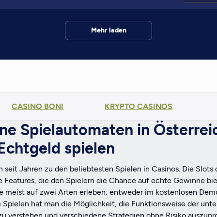
Mehr laden
CASINO BONI
KRYPTO CASINOS
ine Spielautomaten in Österrei
Echtgeld spielen
 seit Jahren zu den beliebtesten Spielen in Casinos. Die Slo
 Features, die den Spielern die Chance auf echte Gewinne biet
le meist auf zwei Arten erleben: entweder im kostenlosen De
e Spielen hat man die Möglichkeit, die Funktionsweise der unt
 zu verstehen und verschiedene Strategien ohne Risiko auszupro