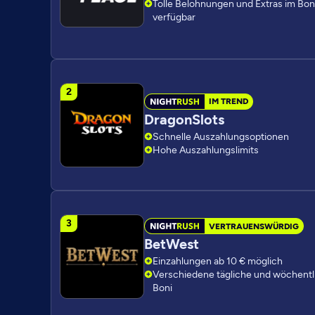
Tolle Belohnungen und Extras im Bo
verfügbar
IM TREND
DragonSlots
Schnelle Auszahlungsoptionen
Hohe Auszahlungslimits
VERTRAUENSWÜRDIG
BetWest
Einzahlungen ab 10 € möglich
Verschiedene tägliche und wöchentl
Boni