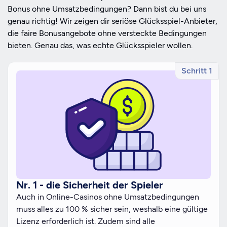
Bonus ohne Umsatzbedingungen? Dann bist du bei uns
genau richtig! Wir zeigen dir seriöse Glücksspiel-Anbieter,
die faire Bonusangebote ohne versteckte Bedingungen
bieten. Genau das, was echte Glücksspieler wollen.
Schritt 1
Nr. 1 - die Sicherheit der Spieler
Auch in Online-Casinos ohne Umsatzbedingungen
muss alles zu 100 % sicher sein, weshalb eine gültige
Lizenz erforderlich ist. Zudem sind alle