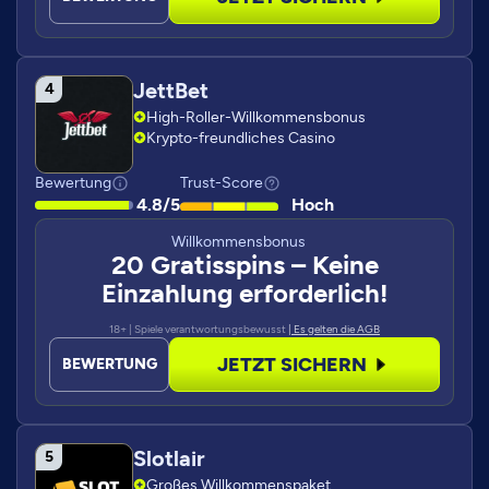
JettBet
High-Roller-Willkommensbonus
Krypto-freundliches Casino
Bewertung
Trust-Score
4.8/5
Hoch
Willkommensbonus
20 Gratisspins – Keine
Einzahlung erforderlich!
18+ | Spiele verantwortungsbewusst
| Es gelten die AGB
JETZT SICHERN
BEWERTUNG
Slotlair
Großes Willkommenspaket