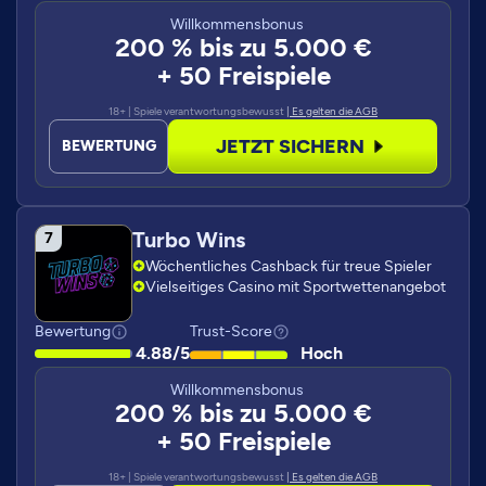
Willkommensbonus
200 % bis zu 5.000 €
+ 50 Freispiele
18+ | Spiele verantwortungsbewusst
| Es gelten die AGB
JETZT SICHERN
BEWERTUNG
Turbo Wins
Wöchentliches Cashback für treue Spieler
Vielseitiges Casino mit Sportwettenangebot
Bewertung
Trust-Score
4.88/5
Hoch
Willkommensbonus
200 % bis zu 5.000 €
+ 50 Freispiele
18+ | Spiele verantwortungsbewusst
| Es gelten die AGB