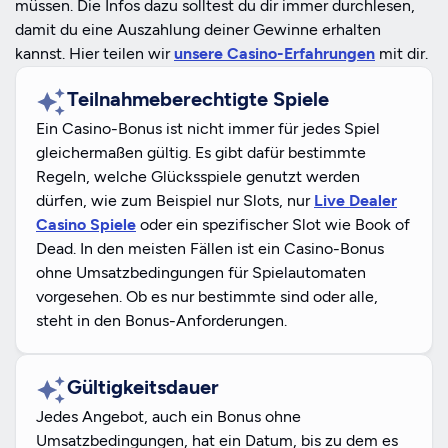
müssen. Die Infos dazu solltest du dir immer durchlesen,
damit du eine Auszahlung deiner Gewinne erhalten
kannst. Hier teilen wir
unsere Casino-Erfahrungen
mit dir.
Teilnahmeberechtigte Spiele
Ein Casino-Bonus ist nicht immer für jedes Spiel
gleichermaßen gültig. Es gibt dafür bestimmte
Regeln, welche Glücksspiele genutzt werden
dürfen, wie zum Beispiel nur Slots, nur
Live Dealer
Casino Spiele
oder ein spezifischer Slot wie Book of
Dead. In den meisten Fällen ist ein Casino-Bonus
ohne Umsatzbedingungen für Spielautomaten
vorgesehen. Ob es nur bestimmte sind oder alle,
steht in den Bonus-Anforderungen.
Gültigkeitsdauer
Jedes Angebot, auch ein Bonus ohne
Umsatzbedingungen, hat ein Datum, bis zu dem es