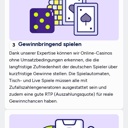
Gewinnbringend spielen
Dank unserer Expertise können wir Online-Casinos
ohne Umsatzbedingungen erkennen, die die
langfristige Zufriedenheit der deutschen Spieler über
kurzfristige Gewinne stellen. Die Spielautomaten,
Tisch- und Live Spiele müssen alle mit
Zufallszahlengeneratoren ausgestattet sein und
zudem eine gute RTP (Auszahlungsquote) für reale
Gewinnchancen haben.