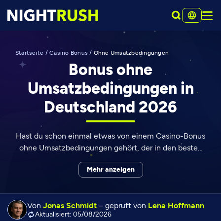
Startseite
/
Casino Bonus
/
Ohne Umsatzbedingungen
Bonus ohne
Umsatzbedingungen in
Deutschland 2026
Hast du schon einmal etwas von einem Casino-Bonus
ohne Umsatzbedingungen gehört, der in den besten
Online-Casinos vergeben wird? Nein? Dann hast du
Mehr anzeigen
die richtige Plattform gewählt, um über diesen
beliebten Bonus informiert zu werden. Wir werden dir
erzählen, wo und wie du ihn erhältst und was du alles
Von
Jonas Schmidt
– geprüft von
Lena Hoffmann
damit anstellen kannst. Natürlich zeigen wir dir auch
Aktualisiert: 05/08/2026
deine Gewinnchancen und last but not least, welche