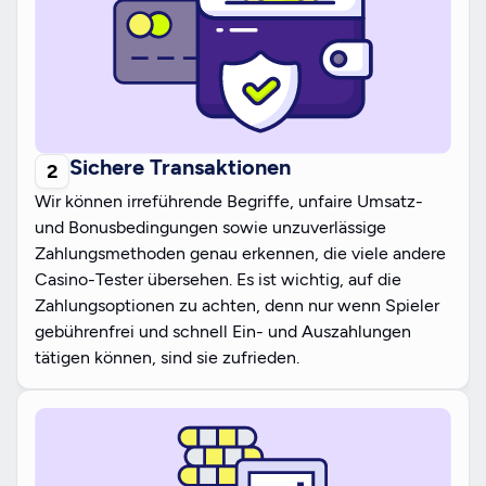
Sichere Transaktionen
Wir können irreführende Begriffe, unfaire Umsatz-
und Bonusbedingungen sowie unzuverlässige
Zahlungsmethoden genau erkennen, die viele andere
Casino-Tester übersehen. Es ist wichtig, auf die
Zahlungsoptionen zu achten, denn nur wenn Spieler
gebührenfrei und schnell Ein- und Auszahlungen
tätigen können, sind sie zufrieden.