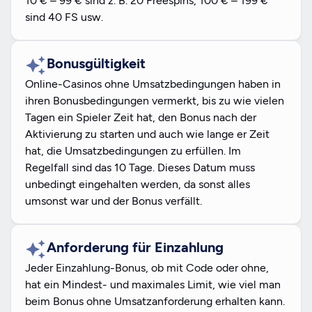
10 € – 99 € sind z. B. 20 Freespins, 100 € – 199 €
sind 40 FS usw.
Bonusgültigkeit
Online-Casinos ohne Umsatzbedingungen haben in
ihren Bonusbedingungen vermerkt, bis zu wie vielen
Tagen ein Spieler Zeit hat, den Bonus nach der
Aktivierung zu starten und auch wie lange er Zeit
hat, die Umsatzbedingungen zu erfüllen. Im
Regelfall sind das 10 Tage. Dieses Datum muss
unbedingt eingehalten werden, da sonst alles
umsonst war und der Bonus verfällt.
Anforderung für Einzahlung
Jeder Einzahlung-Bonus, ob mit Code oder ohne,
hat ein Mindest- und maximales Limit, wie viel man
beim Bonus ohne Umsatzanforderung erhalten kann.