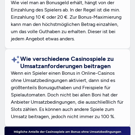
Wie viel man an Bonusgeld erhält, hängt von der
Einzahlung des Spielers ab. In der Regel ist die min.
Einzahlung 10 € oder 20 €. Zur Bonus-Maximierung
kann man den höchstmöglichen Betrag einzahlen,
um das volle Guthaben zu erhalten. Dieser ist bei
jedem Angebot etwas anders.
Wie verschiedene Casinospiele zu
Umsatzanforderungen beitragen
Wenn ein Spieler einen Bonus in Online-Casinos
ohne Umsatzbedingungen aktiviert, dann sind es
größtenteils Bonusguthaben und Freispiele für
Spielautomaten. Doch nicht bei allen Boni hat der
Anbieter Umsatzbedingungen, die ausschließlich für
Slots zählen. Es können auch andere Spiele zum
Umsatz beitragen, jedoch nicht immer zu 100 %.