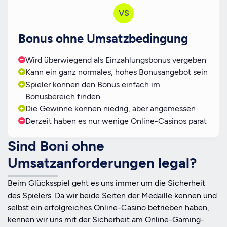
Bonus ohne Umsatzbedingung
Wird überwiegend als Einzahlungsbonus vergeben
Kann ein ganz normales, hohes Bonusangebot sein
Spieler können den Bonus einfach im
Bonusbereich finden
Die Gewinne können niedrig, aber angemessen
Derzeit haben es nur wenige Online-Casinos parat
Sind Boni ohne
Umsatzanforderungen legal?
Beim Glücksspiel geht es uns immer um die Sicherheit
des Spielers. Da wir beide Seiten der Medaille kennen und
selbst ein erfolgreiches Online-Casino betrieben haben,
kennen wir uns mit der Sicherheit am Online-Gaming-