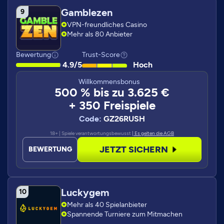
Gamblezen
VPN-freundliches Casino
Mehr als 80 Anbieter
Bewertung
Trust-Score
4.9/5
Hoch
Willkommensbonus
500 % bis zu 3.625 €
+ 350 Freispiele
Code:
GZ26RUSH
18+ | Spiele verantwortungsbewusst
| Es gelten die AGB
JETZT SICHERN
BEWERTUNG
Luckygem
Mehr als 40 Spielanbieter
Spannende Turniere zum Mitmachen