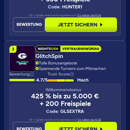
Code:
HUNTER1
18+ | Spiele verantwortungsbewusst
| Es gelten die AGB
JETZT SICHERN
BEWERTUNG
VERTRAUENSWÜRDIG
GlitchSpin
Tolle Bonusangebote
Spannende Turniere zum Mitmachen
Bewertung
Trust-Score
4.7/5
Hoch
Willkommensbonus
425 % bis zu 5.000 €
+ 200 Freispiele
Code:
GLSEXTRA
18+ | Spiele verantwortungsbewusst
| Es gelten die AGB
JETZT SICHERN
BEWERTUNG