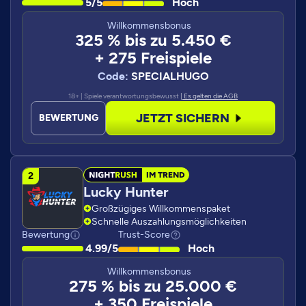
5/5
Hoch
Willkommensbonus
325 % bis zu 5.450 €
+ 275 Freispiele
Code:
SPECIALHUGO
18+ | Spiele verantwortungsbewusst
| Es gelten die AGB
JETZT SICHERN
BEWERTUNG
IM TREND
Lucky Hunter
Großzügiges Willkommenspaket
Schnelle Auszahlungsmöglichkeiten
Bewertung
Trust-Score
4.99/5
Hoch
Willkommensbonus
275 % bis zu 25.000 €
+ 350 Freispiele