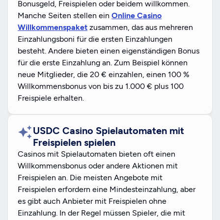
Bonusgeld, Freispielen oder beidem willkommen.
Manche Seiten stellen ein
Online Casino
Willkommenspaket
zusammen, das aus mehreren
Einzahlungsboni für die ersten Einzahlungen
besteht. Andere bieten einen eigenständigen Bonus
für die erste Einzahlung an. Zum Beispiel können
neue Mitglieder, die 20 € einzahlen, einen 100 %
Willkommensbonus von bis zu 1.000 € plus 100
Freispiele erhalten.
USDC Casino Spielautomaten mit
Freispielen spielen
Casinos mit Spielautomaten bieten oft einen
Willkommensbonus oder andere Aktionen mit
Freispielen an. Die meisten Angebote mit
Freispielen erfordern eine Mindesteinzahlung, aber
es gibt auch Anbieter mit Freispielen ohne
Einzahlung. In der Regel müssen Spieler, die mit