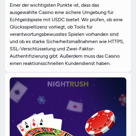
Einer der wichtigsten Punkte ist, dass das
ausgewählte Casino eine sichere Umgebung für
Echtgeldspiele mit USDC bietet. Wir prüfen, ob eine
Glücksspiellizenz vorliegt, ob Tools für
verantwortungsbewusstes Spielen vorhanden sind
und ob es starke Sicherheitsmaßnahmen wie HTTPS,
SSL-Verschlüsselung und Zwei-Faktor-
Authentifizierung gibt. Außerdem muss das Casino
einen reaktionsschnellen Kundendienst haben.