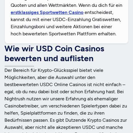
Quoten und allen Wettmärkten. Wenn du dich für ein
erstklassiges Sportwetten Casino
entscheidest,
kannst du mit einer USDC-Einzahlung Gratiswetten,
Einzahlungsboni und weitere Aktionen bei einer
hoch bewerteten Sportwetten Plattform erhalten.
Wie wir USD Coin Casinos
bewerten und auflisten
Der Bereich für Krypto-Glücksspiel bietet viele
Möglichkeiten, aber die Auswahl unter den
bestbewerteten USDC Online Casinos ist nicht einfach –
egal, ob du neu dabei bist oder schon Erfahrung hast. Bei
Nightrush nutzen wir unsere Erfahrung als ehemaliger
Casinobetreiber, um verschiedenen Spielertypen dabei zu
helfen, Spielplattformen zu finden, die zu ihren
Bedürfnissen passen. Es gibt Dutzende Krypto Casinos zur
Auswahl, aber nicht alle akzeptieren USDC und manche