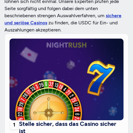
lohnen sich nicht einmal. Unsere Experten prüfen jede
Seite sorgfältig und folgen dabei dem unten
beschriebenen strengen Auswahlverfahren, um
sichere
und seriöse Casinos
zu finden, die USDC für Ein- und
Auszahlungen akzeptieren.
Stelle sicher, dass das Casino sicher
ist