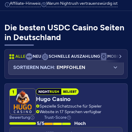
Click to view additional information
Click to
Affiliate-Hinweis
Warum Nightrush vertrauenswürdig ist
Krypto Casinos erstellt, die USD Coin akzeptieren,
damit du verstehst, wie diese Plattformen
funktionieren.
Die besten USDC Casino Seiten
in Deutschland
ALLE
NEU
SCHNELLE AUSZAHLUNG
MOBIL
K
SORTIEREN NACH:
EMPFOHLEN
BELIEBT
Hugo Casino
Spezielle Schatzsuche für Spieler
Website in 17 Sprachen verfügbar
Bewertung
Trust-Score
5/5
Hoch