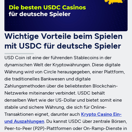
Wichtige Vorteile beim Spielen
mit USDC für deutsche Spieler
USD Coin ist eine der führenden Stablecoins in der
dynamischen Welt der Kryptowährungen. Diese digitale
Währung wird von Circle herausgegeben, einer Plattform,
die traditionelles Bankwesen und digitale
Zahlungsmethoden über die beliebtesten Blockchain-
Netzwerke miteinander verbindet. USDC behält
denselben Wert wie der US-Dollar und bietet somit eine
stabile und sichere Währung, die sich für Online-
Transaktionen eignet, darunter auch
Krypto Casino Ein-
und Auszahlungen
. Du kannst USDC über zentrale Börsen,
Peer-to-Peer (P2P)-Plattformen oder On-Ramp-Dienste in