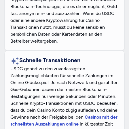
Blockchain-Technologie, die es dir ermöglicht, Geld
fast anonym ein- und auszuzahlen. Wenn du USDC
oder eine andere Kryptowährung für Casino
Transaktionen nutzt, musst du keine sensiblen
persönlichen Daten oder Kartendaten an den
Betreiber weitergeben.
Schnelle Transaktionen
USDC gehört zu den zuverlässigsten
Zahlungsmöglichkeiten für schnelle Zahlungen im
Online Glücksspiel. Je nach Netzwerk und gezahlten
Gas-Gebühren dauern die meisten Blockchain-
Bestätigungen nur wenige Sekunden oder Minuten.
Schnelle Krypto-Transaktionen mit USDC bedeuten,
dass du dein Casino Konto zügig aufladen und deine
Gewinne nach der Freigabe bei den
Casinos mit der
schnellsten Auszahlungen online
in kürzester Zeit