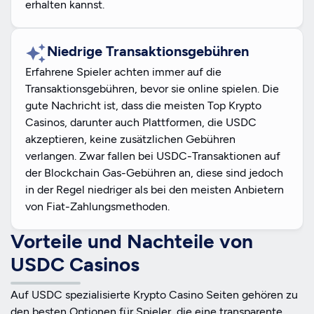
erhalten kannst.
Niedrige Transaktionsgebühren
Erfahrene Spieler achten immer auf die
Transaktionsgebühren, bevor sie online spielen. Die
gute Nachricht ist, dass die meisten Top Krypto
Casinos, darunter auch Plattformen, die USDC
akzeptieren, keine zusätzlichen Gebühren
verlangen. Zwar fallen bei USDC-Transaktionen auf
der Blockchain Gas-Gebühren an, diese sind jedoch
in der Regel niedriger als bei den meisten Anbietern
von Fiat-Zahlungsmethoden.
Vorteile und Nachteile von
USDC Casinos
Auf USDC spezialisierte Krypto Casino Seiten gehören zu
den besten Optionen für Spieler, die eine transparente