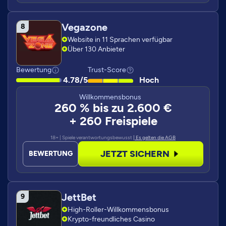
Vegazone
Website in 11 Sprachen verfügbar
Über 130 Anbieter
Bewertung
Trust-Score
4.78/5
Hoch
Willkommensbonus
260 % ​​bis zu 2.600 €
+ 260 Freispiele
18+ | Spiele verantwortungsbewusst
| Es gelten die AGB
JETZT SICHERN
BEWERTUNG
JettBet
High-Roller-Willkommensbonus
Krypto-freundliches Casino