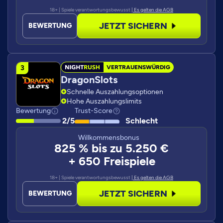
18+ | Spiele verantwortungsbewusst
| Es gelten die AGB
JETZT SICHERN
BEWERTUNG
VERTRAUENSWÜRDIG
DragonSlots
Schnelle Auszahlungsoptionen
Hohe Auszahlungslimits
Bewertung
Trust-Score
2/5
Schlecht
Willkommensbonus
825 % bis zu 5.250 €
+ 650 Freispiele
18+ | Spiele verantwortungsbewusst
| Es gelten die AGB
JETZT SICHERN
BEWERTUNG