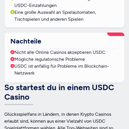
USDC-Einzahlungen
Eine große Auswahl an Spielautomaten,
Tischspielen und anderen Spielen
Nachteile
Nicht alle Online Casinos akzeptieren USDC
Mögliche regulatorische Probleme
USDC ist anfällig für Probleme im Blockchain-
Netzwerk
So startest du in einem USDC
Casino
Glücksspielfans in Ländern, in denen Krypto Casinos
erlaubt sind, können aus einer Vielzahl von USDC
Spielplattformen wählen. Alle Top-Webseiten sind so