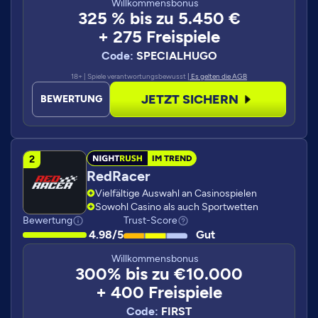
Willkommensbonus
325 % bis zu 5.450 €
+ 275 Freispiele
Code:
SPECIALHUGO
18+ | Spiele verantwortungsbewusst
| Es gelten die AGB
JETZT SICHERN
BEWERTUNG
IM TREND
RedRacer
Vielfältige Auswahl an Casinospielen
Sowohl Casino als auch Sportwetten
Bewertung
Trust-Score
4.98/5
Gut
Willkommensbonus
300% bis zu €10.000
+ 400 Freispiele
Code:
FIRST