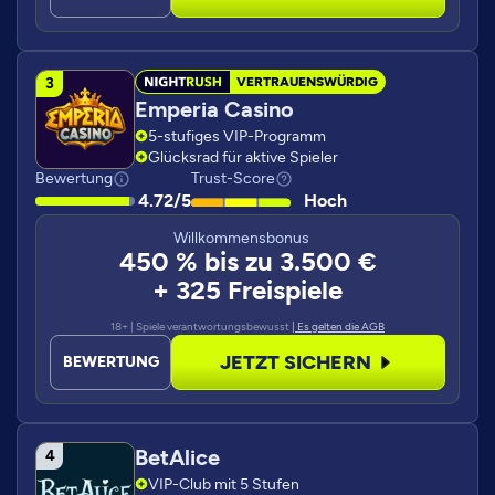
VERTRAUENSWÜRDIG
Emperia Casino
5-stufiges VIP-Programm
Glücksrad für aktive Spieler
Bewertung
Trust-Score
4.72/5
Hoch
Willkommensbonus
450 % bis zu 3.500 €
+ 325 Freispiele
18+ | Spiele verantwortungsbewusst
| Es gelten die AGB
JETZT SICHERN
BEWERTUNG
BetAlice
VIP-Club mit 5 Stufen