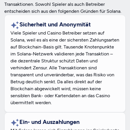
Transaktionen. Sowohl Spieler als auch Betreiber
entscheiden sich aus den folgenden Gründen für Solana.
Sicherheit und Anonymität
Viele Spieler und Casino Betreiber setzen auf
Solana, weil es als eine der sichersten Zahlungsarten
auf Blockchain-Basis gilt. Tausende Knotenpunkte
im Solana-Netzwerk validieren jede Transaktion –
die dezentrale Struktur schützt Daten und
verhindert Zensur. Alle Transaktionen sind
transparent und unveränderbar, was das Risiko von
Betrug deutlich senkt. Da alles direkt auf der
Blockchain abgewickelt wird, müssen keine
sensiblen Bank- oder Kartendaten an das Casino
übermittelt werden.
Ein- und Auszahlungen