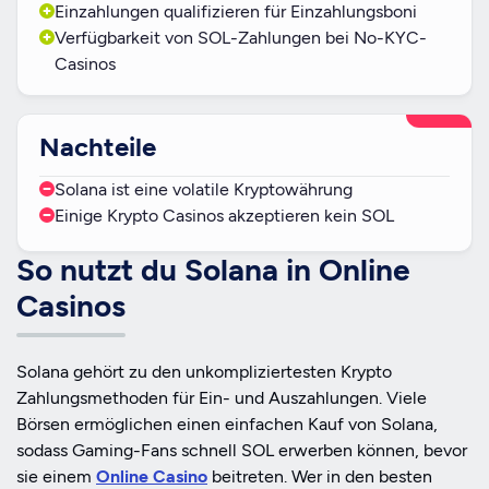
Einzahlungen qualifizieren für Einzahlungsboni
Verfügbarkeit von SOL-Zahlungen bei No-KYC-
Casinos
Nachteile
Solana ist eine volatile Kryptowährung
Einige Krypto Casinos akzeptieren kein SOL
So nutzt du Solana in Online
Casinos
Solana gehört zu den unkompliziertesten Krypto
Zahlungsmethoden für Ein- und Auszahlungen. Viele
Börsen ermöglichen einen einfachen Kauf von Solana,
sodass Gaming-Fans schnell SOL erwerben können, bevor
sie einem
Online Casino
beitreten. Wer in den besten