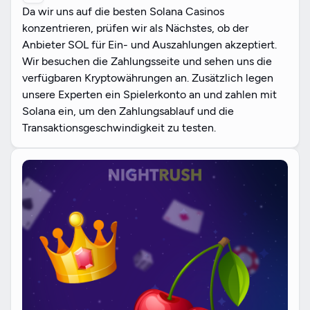
Da wir uns auf die besten Solana Casinos
konzentrieren, prüfen wir als Nächstes, ob der
Anbieter SOL für Ein- und Auszahlungen akzeptiert.
Wir besuchen die Zahlungsseite und sehen uns die
verfügbaren Kryptowährungen an. Zusätzlich legen
unsere Experten ein Spielerkonto an und zahlen mit
Solana ein, um den Zahlungsablauf und die
Transaktionsgeschwindigkeit zu testen.