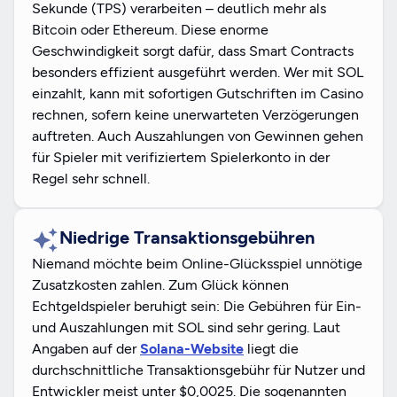
Sekunde (TPS) verarbeiten – deutlich mehr als
Bitcoin oder Ethereum. Diese enorme
Geschwindigkeit sorgt dafür, dass Smart Contracts
besonders effizient ausgeführt werden. Wer mit SOL
einzahlt, kann mit sofortigen Gutschriften im Casino
rechnen, sofern keine unerwarteten Verzögerungen
auftreten. Auch Auszahlungen von Gewinnen gehen
für Spieler mit verifiziertem Spielerkonto in der
Regel sehr schnell.
Niedrige Transaktionsgebühren
Niemand möchte beim Online-Glücksspiel unnötige
Zusatzkosten zahlen. Zum Glück können
Echtgeldspieler beruhigt sein: Die Gebühren für Ein-
und Auszahlungen mit SOL sind sehr gering. Laut
Angaben auf der
Solana-Website
liegt die
durchschnittliche Transaktionsgebühr für Nutzer und
Entwickler meist unter $0,0025. Die sogenannten