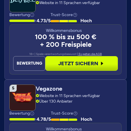
Website in 11 Sprachen verfügbar
Bewertung
Trust-Score
4.73/5
Hoch
Willkommensbonus
100 % bis zu 500 €
+ 200 Freispiele
18+ | Spiele verantwortungsbewusst
| Es gelten die AGB
JETZT SICHERN
BEWERTUNG
Vegazone
Website in 11 Sprachen verfügbar
Über 130 Anbieter
Bewertung
Trust-Score
4.78/5
Hoch
Willkommensbonus