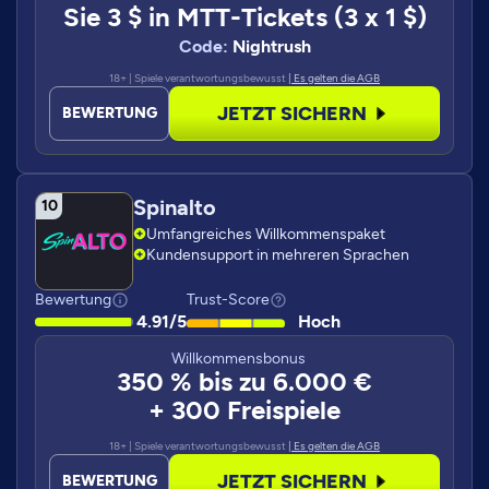
Sie 3 $ in MTT-Tickets (3 x 1 $)
Code:
Nightrush
18+ | Spiele verantwortungsbewusst
| Es gelten die AGB
JETZT SICHERN
BEWERTUNG
Spinalto
Umfangreiches Willkommenspaket
Kundensupport in mehreren Sprachen
Bewertung
Trust-Score
4.91/5
Hoch
Willkommensbonus
350 % bis zu 6.000 €
+ 300 Freispiele
18+ | Spiele verantwortungsbewusst
| Es gelten die AGB
JETZT SICHERN
BEWERTUNG