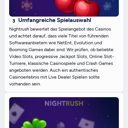
Umfangreiche Spielauswahl
Nightrush bewertet das Spielangebot des Casinos
und achtet darauf, dass viele Titel von führenden
Softwareanbietern wie NetEnt, Evolution und
Booming Games dabei sind. Wir prüfen, ob beliebte
Video Slots, progressive Jackpot Slots, Online Slot-
Turniere, klassische Casinospiele und Crash Games
angeboten werden. Auch ein authentisches
Casinoerlebnis mit Live Dealer Spielen sollte
vorhanden sein.