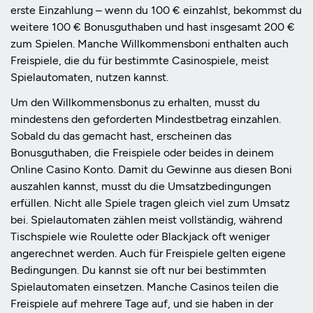
erste Einzahlung – wenn du 100 € einzahlst, bekommst du
weitere 100 € Bonusguthaben und hast insgesamt 200 €
zum Spielen. Manche Willkommensboni enthalten auch
Freispiele, die du für bestimmte Casinospiele, meist
Spielautomaten, nutzen kannst.
Um den Willkommensbonus zu erhalten, musst du
mindestens den geforderten Mindestbetrag einzahlen.
Sobald du das gemacht hast, erscheinen das
Bonusguthaben, die Freispiele oder beides in deinem
Online Casino Konto. Damit du Gewinne aus diesen Boni
auszahlen kannst, musst du die Umsatzbedingungen
erfüllen. Nicht alle Spiele tragen gleich viel zum Umsatz
bei. Spielautomaten zählen meist vollständig, während
Tischspiele wie Roulette oder Blackjack oft weniger
angerechnet werden. Auch für Freispiele gelten eigene
Bedingungen. Du kannst sie oft nur bei bestimmten
Spielautomaten einsetzen. Manche Casinos teilen die
Freispiele auf mehrere Tage auf, und sie haben in der