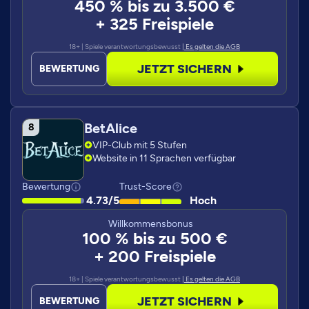
450 % bis zu 3.500 €
+ 325 Freispiele
18+ | Spiele verantwortungsbewusst
| Es gelten die AGB
JETZT SICHERN
BEWERTUNG
BetAlice
VIP-Club mit 5 Stufen
Website in 11 Sprachen verfügbar
Bewertung
Trust-Score
4.73/5
Hoch
Willkommensbonus
100 % bis zu 500 €
+ 200 Freispiele
18+ | Spiele verantwortungsbewusst
| Es gelten die AGB
JETZT SICHERN
BEWERTUNG