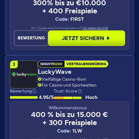
300% bis zu €10.000
+ 400 Freispiele
Code:
FIRST
18+ | Spiele verantwortungsbewusst
| Es gelten die AGB
JETZT SICHERN
BEWERTUNG
VERTRAUENSWÜRDIG
LuckyWave
Vielfältige Casino-Boni
Für Casino und Sportwetten
Bewertung
Trust-Score
4.95/5
Hoch
Willkommensbonus
400 % bis zu 15.000 €
+ 300 Freispiele
Code:
1LW