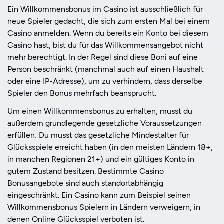
Ein Willkommensbonus im Casino ist ausschließlich für
neue Spieler gedacht, die sich zum ersten Mal bei einem
Casino anmelden. Wenn du bereits ein Konto bei diesem
Casino hast, bist du für das Willkommensangebot nicht
mehr berechtigt. In der Regel sind diese Boni auf eine
Person beschränkt (manchmal auch auf einen Haushalt
oder eine IP-Adresse), um zu verhindern, dass derselbe
Spieler den Bonus mehrfach beansprucht.
Um einen Willkommensbonus zu erhalten, musst du
außerdem grundlegende gesetzliche Voraussetzungen
erfüllen: Du musst das gesetzliche Mindestalter für
Glücksspiele erreicht haben (in den meisten Ländern 18+,
in manchen Regionen 21+) und ein gültiges Konto in
gutem Zustand besitzen. Bestimmte Casino
Bonusangebote sind auch standortabhängig
eingeschränkt. Ein Casino kann zum Beispiel seinen
Willkommensbonus Spielern in Ländern verweigern, in
denen Online Glücksspiel verboten ist.