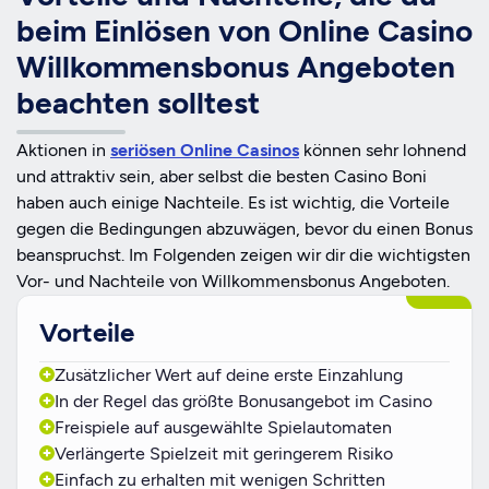
beim Einlösen von Online Casino
Willkommensbonus Angeboten
beachten solltest
Aktionen in
seriösen Online Casinos
können sehr lohnend
und attraktiv sein, aber selbst die besten Casino Boni
haben auch einige Nachteile. Es ist wichtig, die Vorteile
gegen die Bedingungen abzuwägen, bevor du einen Bonus
beanspruchst. Im Folgenden zeigen wir dir die wichtigsten
Vor- und Nachteile von Willkommensbonus Angeboten.
Vorteile
Zusätzlicher Wert auf deine erste Einzahlung
In der Regel das größte Bonusangebot im Casino
Freispiele auf ausgewählte Spielautomaten
Verlängerte Spielzeit mit geringerem Risiko
Einfach zu erhalten mit wenigen Schritten