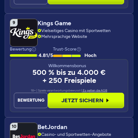
Kings Game
Vielseitiges Casino mit Sportwetten
Mehrsprachige Website
Bewertung
Trust-Score
4.81/5
Hoch
Willkommensbonus
500 % bis zu 4.000 €
+ 250 Freispiele
18+ | Spiele verantwortungsbewusst
| Es gelten die AGB
JETZT SICHERN
BEWERTUNG
BetJordan
Casino- und Sportwetten-Angebote