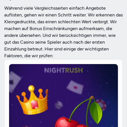
Während viele Vergleichsseiten einfach Angebote
auflisten, gehen wir einen Schritt weiter. Wir erkennen das
Kleingedruckte, das einen schlechten Wert verbirgt. Wir
machen auf Bonus Einschränkungen aufmerksam, die
andere übersehen. Und wir berücksichtigen immer, wie
gut das Casino seine Spieler auch nach der ersten
Einzahlung betreut. Hier sind einige der wichtigsten
Faktoren, die wir prüfen: