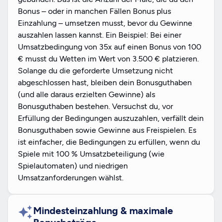
Bonus – oder in manchen Fällen Bonus plus
Einzahlung – umsetzen musst, bevor du Gewinne
auszahlen lassen kannst. Ein Beispiel: Bei einer
Umsatzbedingung von 35x auf einen Bonus von 100
€ musst du Wetten im Wert von 3.500 € platzieren.
Solange du die geforderte Umsetzung nicht
abgeschlossen hast, bleiben dein Bonusguthaben
(und alle daraus erzielten Gewinne) als
Bonusguthaben bestehen. Versuchst du, vor
Erfüllung der Bedingungen auszuzahlen, verfällt dein
Bonusguthaben sowie Gewinne aus Freispielen. Es
ist einfacher, die Bedingungen zu erfüllen, wenn du
Spiele mit 100 % Umsatzbeteiligung (wie
Spielautomaten) und niedrigen
Umsatzanforderungen wählst.
Mindest­einzahlung & maximale