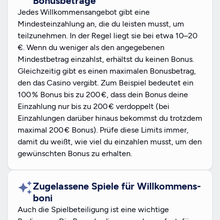
Bonusbeträge
Jedes Willkommensangebot gibt eine
Mindesteinzahlung an, die du leisten musst, um
teilzunehmen. In der Regel liegt sie bei etwa 10–20
€. Wenn du weniger als den angegebenen
Mindestbetrag einzahlst, erhältst du keinen Bonus.
Gleichzeitig gibt es einen maximalen Bonusbetrag,
den das Casino vergibt. Zum Beispiel bedeutet ein
100 % Bonus bis zu 200 €, dass dein Bonus deine
Einzahlung nur bis zu 200 € verdoppelt (bei
Einzahlungen darüber hinaus bekommst du trotzdem
maximal 200 € Bonus). Prüfe diese Limits immer,
damit du weißt, wie viel du einzahlen musst, um den
gewünschten Bonus zu erhalten.
Zugelassene Spiele für Willkommens­
boni
Auch die Spielbeteiligung ist eine wichtige