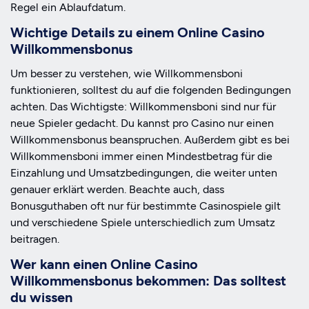
Regel ein Ablaufdatum.
Wichtige Details zu einem Online Casino
Willkommensbonus
Um besser zu verstehen, wie Willkommensboni
funktionieren, solltest du auf die folgenden Bedingungen
achten. Das Wichtigste: Willkommensboni sind nur für
neue Spieler gedacht. Du kannst pro Casino nur einen
Willkommensbonus beanspruchen. Außerdem gibt es bei
Willkommensboni immer einen Mindestbetrag für die
Einzahlung und Umsatzbedingungen, die weiter unten
genauer erklärt werden. Beachte auch, dass
Bonusguthaben oft nur für bestimmte Casinospiele gilt
und verschiedene Spiele unterschiedlich zum Umsatz
beitragen.
Wer kann einen Online Casino
Willkommensbonus bekommen: Das solltest
du wissen