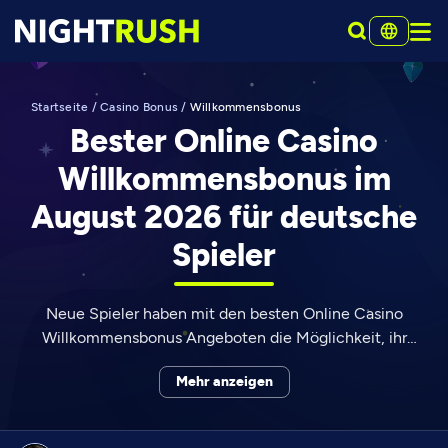
Startseite
/
Casino Bonus
/
Willkommensbonus
Bester Online Casino
Willkommensbonus im
August 2026 für deutsche
Spieler
Neue Spieler haben mit den besten Online Casino
Willkommensbonus Angeboten die Möglichkeit, ihr
Guthaben zu erhöhen. Diese Angebote bestehen in
Mehr anzeigen
der Regel aus einem Einzahlungsbonus sowie
Freispielen. Auch als Casino Anmeldebonus bekannt,
kann das Willkommenspaket deine Gewinnchancen