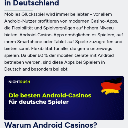
in Deutschland
Mobiles Glücksspiel wird immer beliebter – vor allem
Android-Nutzer profitieren von modernen Casino-Apps,
die Flexibilität und Spielvergnügen auf hohem Niveau
bieten. Android-Casino-Apps ermöglichen es Spielern, auf
ihrem Smartphone oder Tablet auf Spiele zuzugreifen und
bieten somit Flexibilität für alle, die gerne unterwegs
spielen. Da über 60 % der mobilen Geräte mit Android
betrieben werden, sind diese Apps bei Spielern in
Deutschland besonders beliebt.
Warum Android Casinos?