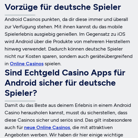
Vorzüge für deutsche Spieler
Android Casinos punkten, da dir diese immer und überall
zur Verfügung stehen. Mit ihnen kannst du das mobile
Spielerlebnis ausgiebig genießen. Im Gegensatz zu iOS
wird Android über die Produkte von mehreren Herstellern
hinweg verwendet. Dadurch können deutsche Spieler
nicht nur Kosten sparen, sondern auch geräteübergreifend
in
Online Casinos
spielen.
Sind Echtgeld Casino Apps für
Android sicher für deutsche
Spieler?
Damit du das Beste aus deinem Erlebnis in einem Android
Casino herausholen kannst, musst du sicherstellen, dass
diese Casinos sicher und seriös sind. Das gilt insbesondere
auch für
neue Online Casinos
, die mit attraktiven
Angeboten werben. Wir haben dir hier einige wichtige