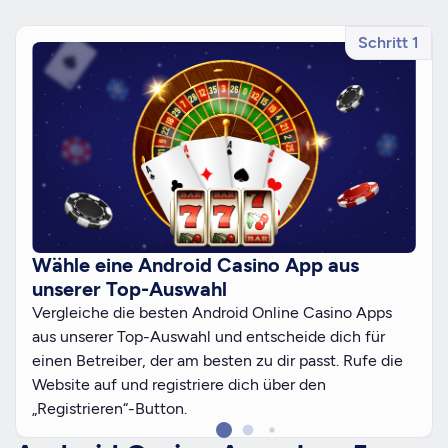
Schritt 1
Wähle eine Android Casino App aus
unserer Top-Auswahl
Vergleiche die besten Android Online Casino Apps
aus unserer Top-Auswahl und entscheide dich für
einen Betreiber, der am besten zu dir passt. Rufe die
Website auf und registriere dich über den
„Registrieren“-Button.