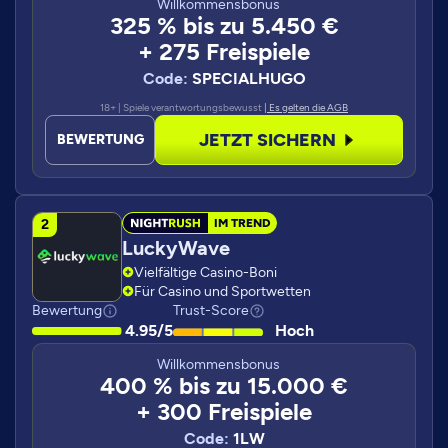
Willkommensbonus
325 % bis zu 5.450 €
+ 275 Freispiele
Code:
SPECIALHUGO
18+ | Spiele verantwortungsbewusst
| Es gelten die AGB
JETZT SICHERN
BEWERTUNG
IM TREND
LuckyWave
Vielfältige Casino-Boni
Für Casino und Sportwetten
Bewertung
Trust-Score
4.95/5
Hoch
Willkommensbonus
400 % bis zu 15.000 €
+ 300 Freispiele
Code:
1LW