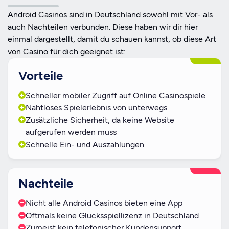
Android Casinos sind in Deutschland sowohl mit Vor- als
auch Nachteilen verbunden. Diese haben wir dir hier
einmal dargestellt, damit du schauen kannst, ob diese Art
von Casino für dich geeignet ist:
Vorteile
Schneller mobiler Zugriff auf Online Casinospiele
Nahtloses Spielerlebnis von unterwegs
Zusätzliche Sicherheit, da keine Website
aufgerufen werden muss
Schnelle Ein- und Auszahlungen
Nachteile
Nicht alle Android Casinos bieten eine App
Oftmals keine Glücksspiellizenz in Deutschland
Zumeist kein telefonischer Kundensupport