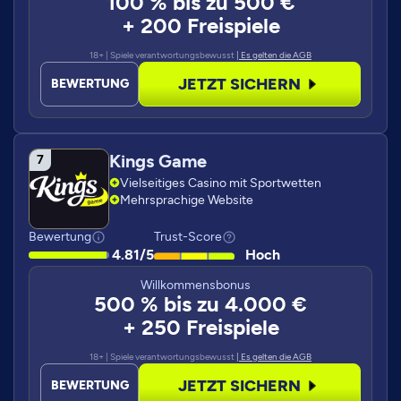
100 % bis zu 500 €
+ 200 Freispiele
18+ | Spiele verantwortungsbewusst
| Es gelten die AGB
JETZT SICHERN
BEWERTUNG
Kings Game
Vielseitiges Casino mit Sportwetten
Mehrsprachige Website
Bewertung
Trust-Score
4.81/5
Hoch
Willkommensbonus
500 % bis zu 4.000 €
+ 250 Freispiele
18+ | Spiele verantwortungsbewusst
| Es gelten die AGB
JETZT SICHERN
BEWERTUNG