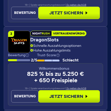
18+ | Spiele verantwortungsbewusst
| Es gelten die AGB
JETZT SICHERN
BEWERTUNG
VERTRAUENSWÜRDIG
DragonSlots
Schnelle Auszahlungsoptionen
Hohe Auszahlungslimits
Bewertung
Trust-Score
2/5
Schlecht
Willkommensbonus
825 % bis zu 5.250 €
+ 650 Freispiele
18+ | Spiele verantwortungsbewusst
| Es gelten die AGB
JETZT SICHERN
BEWERTUNG