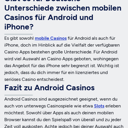
Unterschiede zwischen mobilen
Casinos für Android und
iPhone?
Es gibt sowohl
mobile Casinos
für Android als auch für
iPhone, doch im Hinblick auf die Vielfalt der verfügbaren
Casino Apps bestehen große Unterschiede. Für Android
wird viel Auswahl an Casino Apps geboten, wohingegen
das Angebot für das iPhone sehr begrenzt ist. Wichtig ist
jedoch, dass du dich immer für ein lizenziertes und
seriöses Casino entscheidest.
Fazit zu Android Casinos
Android Casinos sind ausgezeichnet geeignet, wenn du
auch von unterwegs Casinospiele wie etwa
Slots
erleben
möchtest. Sowohl über Apps als auch deinen mobilen
Browser kannst du den Spielspaß von überall und zu jeder
Zeit voll auskosten. Achte jedoch bei deiner Auswahl auch