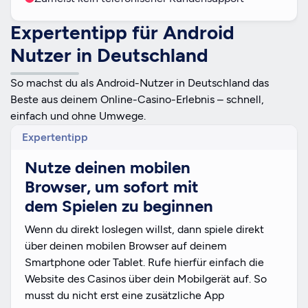
Expertentipp für Android
Nutzer in Deutschland
So machst du als Android-Nutzer in Deutschland das
Beste aus deinem Online-Casino-Erlebnis – schnell,
einfach und ohne Umwege.
Expertentipp
Nutze deinen mobilen
Browser, um sofort mit
dem Spielen zu beginnen
Wenn du direkt loslegen willst, dann spiele direkt
über deinen mobilen Browser auf deinem
Smartphone oder Tablet. Rufe hierfür einfach die
Website des Casinos über dein Mobilgerät auf. So
musst du nicht erst eine zusätzliche App