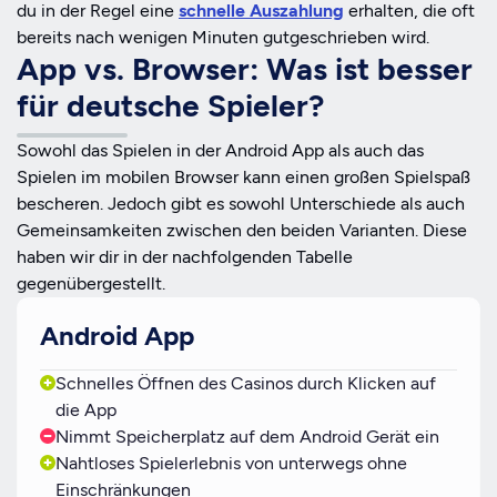
du in der Regel eine
schnelle Auszahlung
erhalten, die oft
bereits nach wenigen Minuten gutgeschrieben wird.
App vs. Browser: Was ist besser
für deutsche Spieler?
Sowohl das Spielen in der Android App als auch das
Spielen im mobilen Browser kann einen großen Spielspaß
bescheren. Jedoch gibt es sowohl Unterschiede als auch
Gemeinsamkeiten zwischen den beiden Varianten. Diese
haben wir dir in der nachfolgenden Tabelle
gegenübergestellt.
Android App
Schnelles Öffnen des Casinos durch Klicken auf
die App
Nimmt Speicherplatz auf dem Android Gerät ein
Nahtloses Spielerlebnis von unterwegs ohne
Einschränkungen