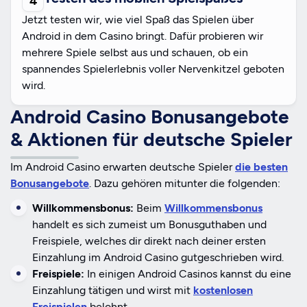
Jetzt testen wir, wie viel Spaß das Spielen über
Android in dem Casino bringt. Dafür probieren wir
mehrere Spiele selbst aus und schauen, ob ein
spannendes Spielerlebnis voller Nervenkitzel geboten
wird.
Android Casino Bonusangebote
& Aktionen für deutsche Spieler
Im Android Casino erwarten deutsche Spieler
die besten
Bonusangebote
. Dazu gehören mitunter die folgenden:
Willkommensbonus:
Beim
Willkommensbonus
handelt es sich zumeist um Bonusguthaben und
Freispiele, welches dir direkt nach deiner ersten
Einzahlung im Android Casino gutgeschrieben wird.
Freispiele:
In einigen Android Casinos kannst du eine
Einzahlung tätigen und wirst mit
kostenlosen
Freispielen
belohnt.