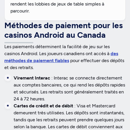
rendent les lobbies de jeux de table simples à
parcourir.
Méthodes de paiement pour les
casinos Android au Canada
Les paiements déterminent la facilité de jeu sur les
casinos Android. Les joueurs canadiens ont accès à
des
méthodes de paiement fiables
pour effectuer des dépôts
et des retraits.
Virement Interac
: Interac se connecte directement
aux comptes bancaires, ce qui rend les dépôts rapides
et sécurisés. Les retraits sont généralement traités en
24 à 72 heures.
Cartes de crédit et de débit
: Visa et Mastercard
demeurent très utilisées. Les dépôts sont instantanés,
tandis que les retraits peuvent prendre quelques jours
selon la banque. Les cartes de débit conviennent aux