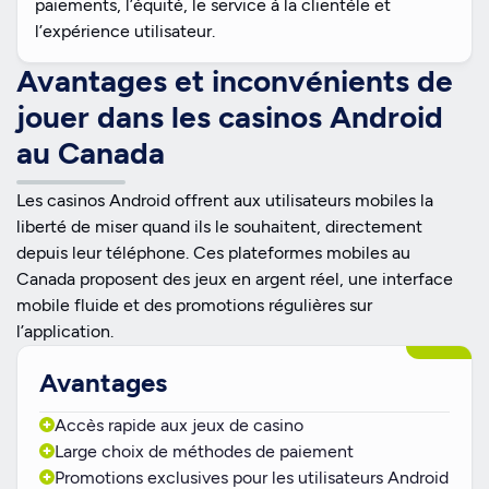
paiements, l’équité, le service à la clientèle et
l’expérience utilisateur.
Avantages et inconvénients de
jouer dans les casinos Android
au Canada
Les casinos Android offrent aux utilisateurs mobiles la
liberté de miser quand ils le souhaitent, directement
depuis leur téléphone. Ces plateformes mobiles au
Canada proposent des jeux en argent réel, une interface
mobile fluide et des promotions régulières sur
l’application.
Avantages
Accès rapide aux jeux de casino
Large choix de méthodes de paiement
Promotions exclusives pour les utilisateurs Android