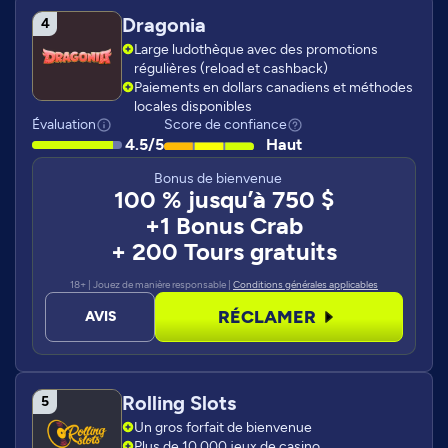
Dragonia
Large ludothèque avec des promotions
régulières (reload et cashback)
Paiements en dollars canadiens et méthodes
locales disponibles
Évaluation
Score de confiance
4.5/5
Haut
Bonus de bienvenue
100 % jusqu’à 750 $
+1 Bonus Crab
+ 200 Tours gratuits
18+ | Jouez de manière responsable |
Conditions générales applicables
RÉCLAMER
AVIS
Rolling Slots
Un gros forfait de bienvenue
Plus de 10 000 jeux de casino