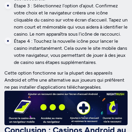
Étape 3 : Sélectionnez l’option d’ajout. Confirmez
votre choix et le navigateur créera une icône
cliquable du casino sur votre écran d’accueil. Tapez un
nom court et mémorable qui vous aidera à identifier le
casino. Le nom apparaîtra sous l’icône de raccourci.
Étape 4 : Touchez la nouvelle icône pour lancer le
casino instantanément. Cela ouvre le site mobile dans
votre navigateur, vous permettant de jouer à des jeux
de casino sans étapes supplémentaires.
Cette option fonctionne sur la plupart des appareils
Android et offre une alternative aux joueurs qui préfèrent
ne pas installer d’applications téléchargeables.
Conclusion : Casinos Android au