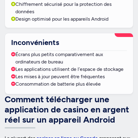
Chiffrement sécurisé pour la protection des
données
Design optimisé pour les appareils Android
Inconvénients
Écrans plus petits comparativement aux
ordinateurs de bureau
Les applications utilisent de l’espace de stockage
Les mises à jour peuvent être fréquentes
Consommation de batterie plus élevée
Comment télécharger une
application de casino en argent
réel sur un appareil Android