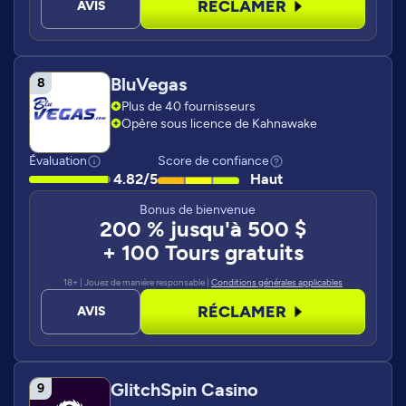
RÉCLAMER
AVIS
BluVegas
Plus de 40 fournisseurs
Opère sous licence de Kahnawake
Évaluation
Score de confiance
4.82/5
Haut
Bonus de bienvenue
200 % jusqu'à 500 $
+ 100 Tours gratuits
18+ | Jouez de manière responsable |
Conditions générales applicables
RÉCLAMER
AVIS
GlitchSpin Casino