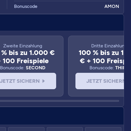
Bonuscode
AMON
Zweite Einzahlung
Dritte Einzahlung
 % bis zu 1.000 €
100 % bis zu 1.
 100 Freispiele
€ + 100 Freispi
Bonuscode:
SECOND
Bonuscode:
THIRD
JETZT SICHERN
JETZT SICHERN