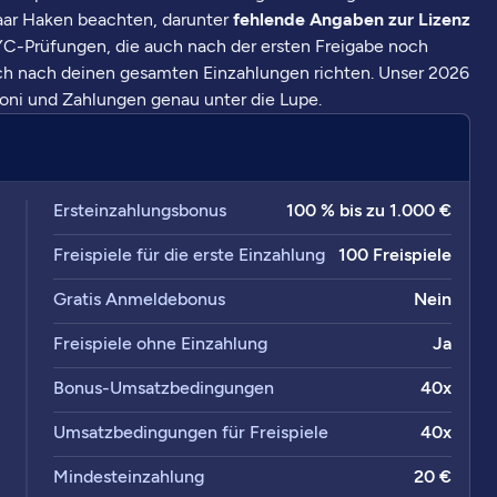
paar Haken beachten, darunter
fehlende Angaben zur Lizenz
YC-Prüfungen, die auch nach der ersten Freigabe noch
ch nach deinen gesamten Einzahlungen richten. Unser 2026
oni und Zahlungen genau unter die Lupe.
Ersteinzahlungsbonus
100 % bis zu 1.000 €
Freispiele für die erste Einzahlung
100 Freispiele
Gratis Anmeldebonus
Nein
Freispiele ohne Einzahlung
Ja
Bonus-Umsatzbedingungen
40x
Umsatzbedingungen für Freispiele
40x
Mindesteinzahlung
20 €