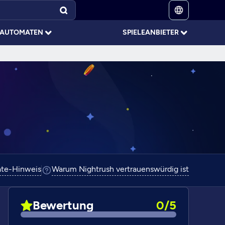
LAUTOMATEN
SPIELEANBIETER
Click to view additional information
Click to vie
iate-Hinweis
Warum Nightrush vertrauenswürdig ist
Bewertung
0/5