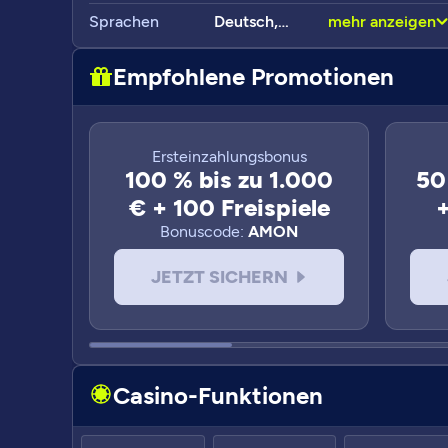
Sprachen
Deutsch,
mehr anzeigen
Englisch,
Französisch,
Empfohlene Promotionen
Italienisch,
Portugiesisch,
Schwedisch,
Spanisch,
Ungarisch
Ersteinzahlungsbonus
100 % bis zu 1.000
50
€ + 100 Freispiele
+
Bonuscode:
AMON
JETZT SICHERN
Casino-Funktionen