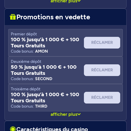
afficher plus
Promotions en vedette
Premier dépôt
100 % jusqu’à 1 000 € + 100
RÉCLAMER
Tours Gratuits
Code bonus:
AMON
Deuxième dépôt
50 % jusqu’à 1 000 € + 100
RÉCLAMER
Tours Gratuits
Code bonus:
SECOND
Troisième dépôt
100 % jusqu’à 1 000 € + 100
RÉCLAMER
Tours Gratuits
Code bonus:
THIRD
afficher plus
Caractéristiques du casino