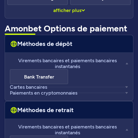
afficher plus
Amonbet Options de paiement
Méthodes de dépôt
Virements bancaires et paiements bancaires
instantanés
Bank Transfer
Cartes bancaires
Paiements en cryptomonnaies
Méthodes de retrait
Virements bancaires et paiements bancaires
instantanés