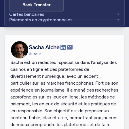
Bank Transfer
Cartes bancaires
Paiements en cryptomonnaies
Sacha Aiche
Auteur
Sacha est un rédacteur spécialisé dans l’analyse des
casinos en ligne et des plateformes de
divertissement numérique, avec un accent
particulier sur les marchés francophones. Fort de son
expérience en journalisme, il a mené des recherches
approfondies sur les jeux en ligne, les méthodes de
paiement, les enjeux de sécurité et les pratiques de
jeu responsable. Son objectif est de proposer un
contenu fiable, clair et utile, permettant aux joueurs
de mieux comprendre les plateformes et de faire