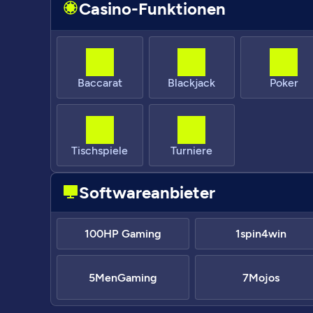
Casino-Funktionen
Baccarat
Blackjack
Poker
Tischspiele
Turniere
Softwareanbieter
100HP Gaming
1spin4win
5MenGaming
7Mojos