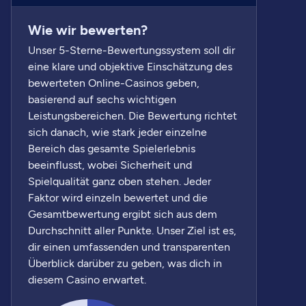
Wie wir bewerten?
Unser 5-Sterne-Bewertungssystem soll dir
eine klare und objektive Einschätzung des
bewerteten Online-Casinos geben,
basierend auf sechs wichtigen
Leistungsbereichen. Die Bewertung richtet
sich danach, wie stark jeder einzelne
Bereich das gesamte Spielerlebnis
beeinflusst, wobei Sicherheit und
Spielqualität ganz oben stehen. Jeder
Faktor wird einzeln bewertet und die
Gesamtbewertung ergibt sich aus dem
Durchschnitt aller Punkte. Unser Ziel ist es,
dir einen umfassenden und transparenten
Überblick darüber zu geben, was dich in
diesem Casino erwartet.