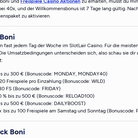
sboni und
Freispiele Casino Aktionen
zu erhalten, musst du min
i 40x, und der Willkommensbonus ist 7 Tage lang gültig. Nach 
enspaket zu aktivieren.
 Boni
n fast jedem Tag der Woche im SlotLair Casino. Für die meiste
Die Umsatzbedingungen unterscheiden sich, also schau sie dir
t:
bis zu 300 € (Bonuscode: MONDAY, MONDAY40)
 20 Freispiele pro Einzahlung (Bonuscode: WILD)
 180 FS (Bonuscode: FRIDAY)
00 % bis zu 500 € (Bonuscode: RELOAD100)
bis zu 500 € (Bonuscode: DAILYBOOST)
e
: bis zu 100 Freispiele am Samstag und Sonntag (Bonuscod
ck Boni