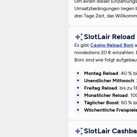
Um einen dieser Einzahlung
Umsatzbedingungen liegen be
drei Tage Zeit, das Willkomm
SlotLair Reload
Es gibt
Casino Reload Boni
a
mindestens 20 € einzahlen. 
Boni sind wie folgt aufgebau
Montag Reload
: 40 % 
Unendlicher Mittwoch
:
Freitag Reload
: bis zu
Monatlicher Reload
: 1
Täglicher Boost
: 60 % 
Wöchentliche Freispiel
SlotLair Cashba