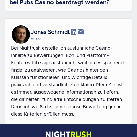
bei Pubs Casino beantragt werden?
Jonas Schmidt
Autor
Bei Nightrush erstelle ich ausführliche Casino-
Inhalte zu Bewertungen, Boni und Plattform-
Features. Ich sage ausführlich, weil ich es spannend
finde, zu analysieren, wie Casinos hinter den
Kulissen funktionieren, und wichtige Details
praxisnah und verständlich zu erklären. Mein Ziel ist
es immer, ausgewogene Informationen zu liefern,
die dir helfen, fundierte Entscheidungen zu treffen.
Denn ich weiß, dass eine seriöse Bewertung genau
diese Kriterien erfüllen muss.