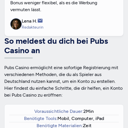
Bonus weniger flexibel, als es die Werbung
vermuten lässt.
Lena H.
Redakteurin
So meldest du dich bei Pubs
Casino an
Pubs Casino ermöglicht eine sofortige Registrierung mit
verschiedenen Methoden, die du als Spieler aus
Deutschland nutzen kannst, um ein Konto zu erstellen.
Hier findest du einfache Schritte, die dir helfen, ein Konto
bei Pubs Casino zu eröffnen:
Voraussichtliche Dauer:
2Min
Benötigte Tools:
Mobil, Computer, iPad
Benötigte Materialien:
Zeit