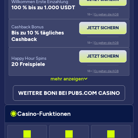
Willkommen Erste Einzahlung
100 % bis zu 1.000 USDT
18+ |
Es gelten die AGB
Cashback Bonus
JETZT SICHERN
Bis zu 10 % tägliches
Cashback
18+ |
Es gelten die AGB
JETZT SICHERN
Happy Hour Spins
20 Freispiele
18+ |
Es gelten die AGB
mehr anzeigen
WEITERE BONI BEI PUBS.COM CASINO
Casino-Funktionen