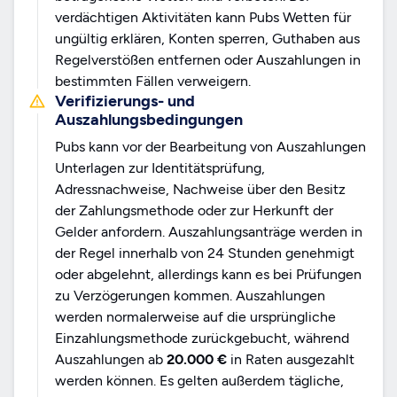
verdächtigen Aktivitäten kann Pubs Wetten für
ungültig erklären, Konten sperren, Guthaben aus
Regelverstößen entfernen oder Auszahlungen in
bestimmten Fällen verweigern.
Verifizierungs- und
Auszahlungsbedingungen
Pubs kann vor der Bearbeitung von Auszahlungen
Unterlagen zur Identitätsprüfung,
Adressnachweise, Nachweise über den Besitz
der Zahlungsmethode oder zur Herkunft der
Gelder anfordern. Auszahlungsanträge werden in
der Regel innerhalb von 24 Stunden genehmigt
oder abgelehnt, allerdings kann es bei Prüfungen
zu Verzögerungen kommen. Auszahlungen
werden normalerweise auf die ursprüngliche
Einzahlungsmethode zurückgebucht, während
Auszahlungen ab
20.000 €
in Raten ausgezahlt
werden können. Es gelten außerdem tägliche,