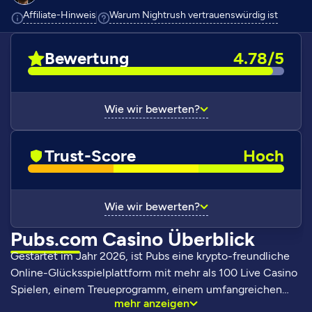
Click to view additional information
Click to
Affiliate-Hinweis
Warum Nightrush vertrauenswürdig ist
Bewertung
4.78/5
Wie wir bewerten?
Trust-Score
Hoch
Wie wir bewerten?
Pubs.com Casino Überblick
Gestartet im Jahr 2026, ist Pubs eine krypto-freundliche
Online-Glücksspielplattform mit mehr als 100 Live Casino
Spielen, einem Treueprogramm, einem umfangreichen
mehr anzeigen
Sportwettenbereich und einer Umschaltfunktion für den