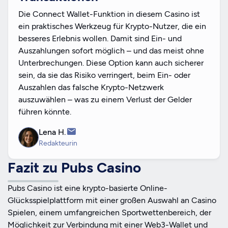
Die Connect Wallet-Funktion in diesem Casino ist
ein praktisches Werkzeug für Krypto-Nutzer, die ein
besseres Erlebnis wollen. Damit sind Ein- und
Auszahlungen sofort möglich – und das meist ohne
Unterbrechungen. Diese Option kann auch sicherer
sein, da sie das Risiko verringert, beim Ein- oder
Auszahlen das falsche Krypto-Netzwerk
auszuwählen – was zu einem Verlust der Gelder
führen könnte.
Lena H.
Redakteurin
Fazit zu Pubs Casino
Pubs Casino ist eine krypto-basierte Online-
Glücksspielplattform mit einer großen Auswahl an Casino
Spielen, einem umfangreichen Sportwettenbereich, der
Möglichkeit zur Verbindung mit einer Web3-Wallet und