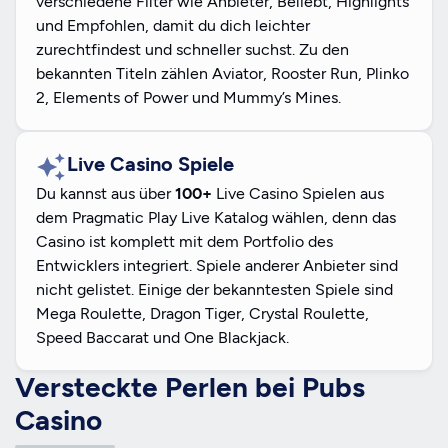
verschiedene Filter wie Anbieter, Beliebt, Highlights
und Empfohlen, damit du dich leichter
zurechtfindest und schneller suchst. Zu den
bekannten Titeln zählen Aviator, Rooster Run, Plinko
2, Elements of Power und Mummy’s Mines.
Live Casino Spiele
Du kannst aus über
100+
Live Casino Spielen aus
dem Pragmatic Play Live Katalog wählen, denn das
Casino ist komplett mit dem Portfolio des
Entwicklers integriert. Spiele anderer Anbieter sind
nicht gelistet. Einige der bekanntesten Spiele sind
Mega Roulette, Dragon Tiger, Crystal Roulette,
Speed Baccarat und One Blackjack.
Versteckte Perlen bei Pubs
Casino