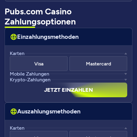
Pubs.com Casino
Zahlungsoptionen
Einzahlungsmethoden
Karten
Visa
Mastercard
Mobile Zahlungen
Krypto-Zahlungen
JETZT EINZAHLEN
Auszahlungsmethoden
Karten