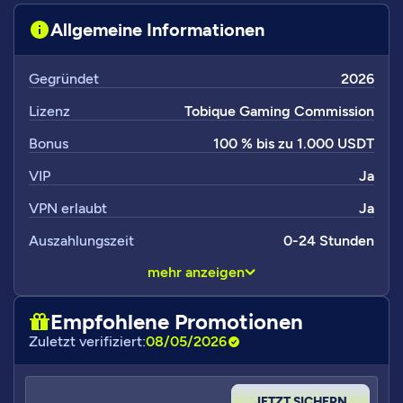
Dunkelmodus. Die Plattform besitzt eine gültige Lizenz
Allgemeine Informationen
der Tobique Gaming Commission. Allerdings solltest du
beachten, dass nur zwei Auszahlungen pro Tag möglich
sind und bei mehreren Auszahlungen innerhalb von 24
Gegründet
2026
Stunden eine Verwaltungsgebühr von 3 % bzw.
Lizenz
Tobique Gaming Commission
mindestens 20 € anfällt. In diesem Pubs Casino Test
findest du alle wichtigen Infos – von Boni über versteckte
Bonus
100 % bis zu 1.000 USDT
Bedingungen bis hin zu Zahlungsmöglichkeiten und
VIP
Ja
Spielauswahl.
VPN erlaubt
Ja
Auszahlungszeit
0-24 Stunden
mehr anzeigen
Empfohlene Promotionen
Zuletzt verifiziert:
08/05/2026
JETZT SICHERN