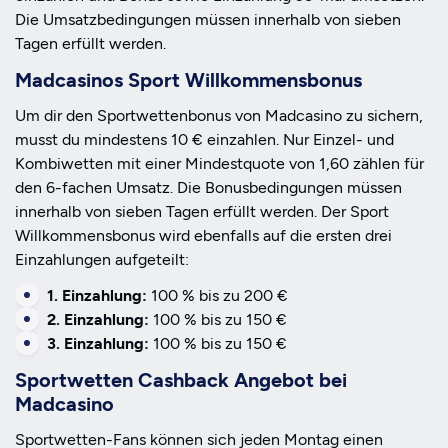
Die Umsatzbedingungen müssen innerhalb von sieben
Tagen erfüllt werden.
Madcasinos Sport Willkommensbonus
Um dir den Sportwettenbonus von Madcasino zu sichern,
musst du mindestens 10 € einzahlen. Nur Einzel- und
Kombiwetten mit einer Mindestquote von 1,60 zählen für
den 6-fachen Umsatz. Die Bonusbedingungen müssen
innerhalb von sieben Tagen erfüllt werden. Der Sport
Willkommensbonus wird ebenfalls auf die ersten drei
Einzahlungen aufgeteilt:
1. Einzahlung:
100 % bis zu 200 €
2. Einzahlung:
100 % bis zu 150 €
3. Einzahlung:
100 % bis zu 150 €
Sportwetten Cashback Angebot bei
Madcasino
Sportwetten-Fans können sich jeden Montag einen