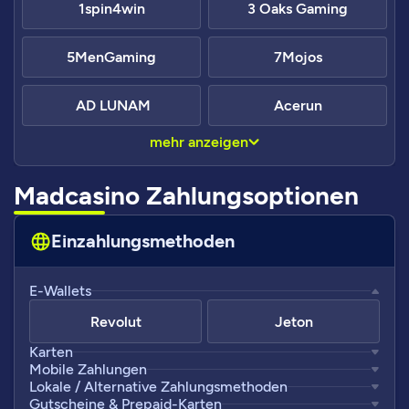
1spin4win
3 Oaks Gaming
5MenGaming
7Mojos
AD LUNAM
Acerun
mehr anzeigen
Madcasino Zahlungsoptionen
Einzahlungsmethoden
E-Wallets
Revolut
Jeton
Karten
Mobile Zahlungen
Lokale / Alternative Zahlungsmethoden
Gutscheine & Prepaid-Karten