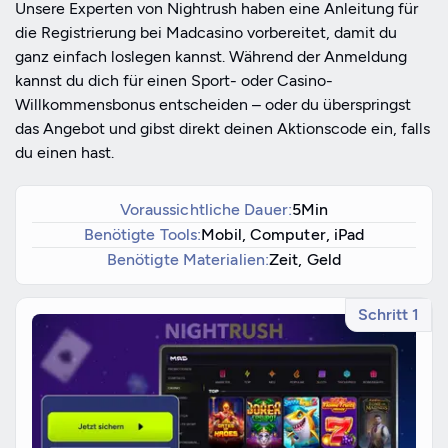
Unsere Experten von Nightrush haben eine Anleitung für
die Registrierung bei Madcasino vorbereitet, damit du
ganz einfach loslegen kannst. Während der Anmeldung
kannst du dich für einen Sport- oder Casino-
Willkommensbonus entscheiden – oder du überspringst
das Angebot und gibst direkt deinen Aktionscode ein, falls
du einen hast.
Voraussichtliche Dauer:
5Min
Benötigte Tools:
Mobil, Computer, iPad
Benötigte Materialien:
Zeit, Geld
Schritt 1