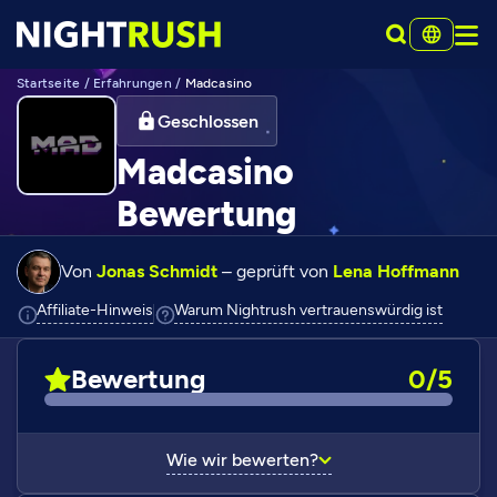
Startseite
/
Erfahrungen
/
Madcasino
Geschlossen
Madcasino
Bewertung
Von
Jonas Schmidt
– geprüft von
Lena Hoffmann
Click to view additional information
Click to
Affiliate-Hinweis
Warum Nightrush vertrauenswürdig ist
Bewertung
0/5
Wie wir bewerten?