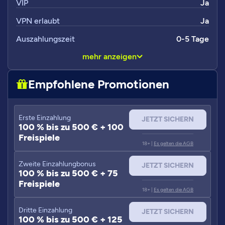
VIP
Ja
VPN erlaubt
Ja
Auszahlungszeit
0-5 Tage
mehr anzeigen
Empfohlene Promotionen
Erste Einzahlung
JETZT SICHERN
100 % bis zu 500 € + 100
Freispiele
18+ |
Es gelten die AGB
Zweite Einzahlungbonus
JETZT SICHERN
100 % bis zu 500 € + 75
Freispiele
18+ |
Es gelten die AGB
Dritte Einzahlung
JETZT SICHERN
100 % bis zu 500 € + 125