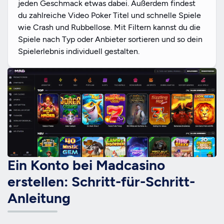
jeden Geschmack etwas dabei. Außerdem findest
du zahlreiche Video Poker Titel und schnelle Spiele
wie Crash und Rubbellose. Mit Filtern kannst du die
Spiele nach Typ oder Anbieter sortieren und so dein
Spielerlebnis individuell gestalten.
Ein Konto bei Madcasino
erstellen: Schritt-für-Schritt-
Anleitung