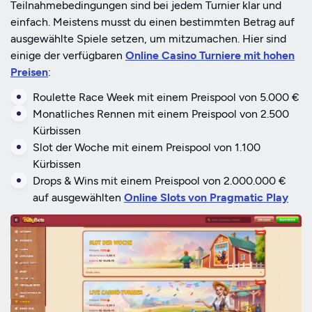
Teilnahmebedingungen sind bei jedem Turnier klar und
einfach. Meistens musst du einen bestimmten Betrag auf
ausgewählte Spiele setzen, um mitzumachen. Hier sind
einige der verfügbaren
Online Casino Turniere mit hohen
Preisen
:
Roulette Race Week mit einem Preispool von 5.000 €
Monatliches Rennen mit einem Preispool von 2.500
Kürbissen
Slot der Woche mit einem Preispool von 1.100
Kürbissen
Drops & Wins mit einem Preispool von 2.000.000 €
auf ausgewählten
Online Slots von Pragmatic Play