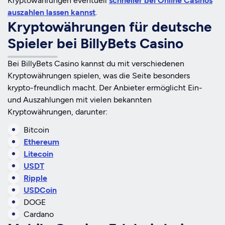
Kryptowährungen eventuell
schneller bei Online Casinos
auszahlen lassen kannst
.
Kryptowährungen für deutsche
Spieler bei BillyBets Casino
Bei BillyBets Casino kannst du mit verschiedenen
Kryptowährungen spielen, was die Seite besonders
krypto-freundlich macht. Der Anbieter ermöglicht Ein-
und Auszahlungen mit vielen bekannten
Kryptowährungen, darunter:
Bitcoin
Ethereum
Litecoin
USDT
Ripple
USDCoin
DOGE
Cardano