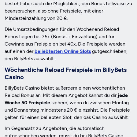
besteht aber auch die Möglichkeit, den Bonus teilweise zu
beanspruchen, also ohne Freispiele, mit einer
Mindesteinzahlung von 20 €.
Die Umsatzbedingungen für den Wochenend Reload
Bonus liegen bei 35x (Bonus + Einzahlung) und für
Gewinne aus Freispielen bei 40x. Die Freispiele werden
auf einen der
beliebtesten Online Slots
gutgeschrieben,
den BillyBets auswählt.
Wöchentliche Reload Freispiele im BillyBets
Casino
BillyBets Casino bietet außerdem einen wöchentlichen
Reload Bonus an. Mit diesem Angebot kannst du dir
jede
Woche 50 Freispiele
sichern, wenn du zwischen Montag
und Donnerstag mindestens 20 € einzahlst. Die Freispiele
gelten für einen beliebten Slot, den das Casino auswählt.
Im Gegensatz zu Angeboten, die automatisch
gutgeschrieben werden, musst du bei BillyBets Casino