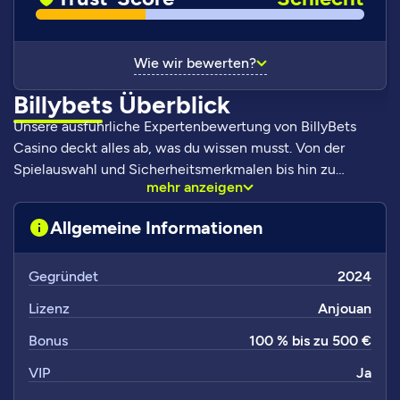
Wie wir bewerten?
Billybets Überblick
Unsere ausführliche Expertenbewertung von BillyBets
Casino deckt alles ab, was du wissen musst. Von der
Spielauswahl und Sicherheitsmerkmalen bis hin zu
mehr anzeigen
Zahlungsoptionen und Bonusangeboten. Durch die
Analyse der Geschäftsbedingungen geben wir dir einen
Allgemeine Informationen
klaren Überblick über die verfügbaren Boni, Belohnungen
und eventuelle Bonuscodes. Unsere Bewertung hilft dir
dabei, die besten Optionen zu finden, die zu deinem
Gegründet
2024
Spielstil und deinen Bedürfnissen passen. Außerdem
Lizenz
Anjouan
zeigen wir dir die Vor- und Nachteile von BillyBets Casino
auf.
Bonus
100 % bis zu 500 €
VIP
Ja