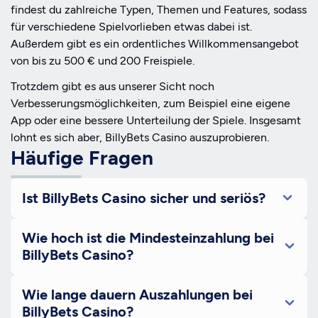
findest du zahlreiche Typen, Themen und Features, sodass
für verschiedene Spielvorlieben etwas dabei ist.
Außerdem gibt es ein ordentliches Willkommensangebot
von bis zu 500 € und 200 Freispiele.
Trotzdem gibt es aus unserer Sicht noch
Verbesserungsmöglichkeiten, zum Beispiel eine eigene
App oder eine bessere Unterteilung der Spiele. Insgesamt
lohnt es sich aber, BillyBets Casino auszuprobieren.
Häufige Fragen
Ist BillyBets Casino sicher und seriös?
Wie hoch ist die Mindesteinzahlung bei
BillyBets Casino?
Wie lange dauern Auszahlungen bei
BillyBets Casino?