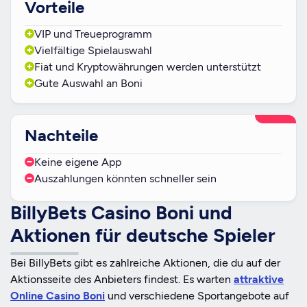
Vorteile
VIP und Treueprogramm
Vielfältige Spielauswahl
Fiat und Kryptowährungen werden unterstützt
Gute Auswahl an Boni
Nachteile
Keine eigene App
Auszahlungen könnten schneller sein
BillyBets Casino Boni und
Aktionen für deutsche Spieler
Bei BillyBets gibt es zahlreiche Aktionen, die du auf der
Aktionsseite des Anbieters findest. Es warten
attraktive
Online Casino Boni
und verschiedene Sportangebote auf