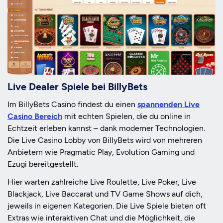
Live Dealer Spiele bei BillyBets
Im BillyBets Casino findest du einen
spannenden Live
Casino Bereich
mit echten Spielen, die du online in
Echtzeit erleben kannst – dank moderner Technologien.
Die Live Casino Lobby von BillyBets wird von mehreren
Anbietern wie Pragmatic Play, Evolution Gaming und
Ezugi bereitgestellt.
Hier warten zahlreiche Live Roulette, Live Poker, Live
Blackjack, Live Baccarat und TV Game Shows auf dich,
jeweils in eigenen Kategorien. Die Live Spiele bieten oft
Extras wie interaktiven Chat und die Möglichkeit, die