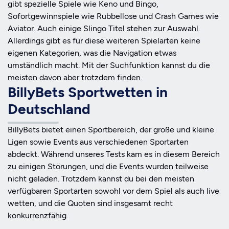
gibt spezielle Spiele wie Keno und Bingo,
Sofortgewinnspiele wie Rubbellose und Crash Games wie
Aviator. Auch einige Slingo Titel stehen zur Auswahl.
Allerdings gibt es für diese weiteren Spielarten keine
eigenen Kategorien, was die Navigation etwas
umständlich macht. Mit der Suchfunktion kannst du die
meisten davon aber trotzdem finden.
BillyBets Sportwetten in
Deutschland
BillyBets bietet einen Sportbereich, der große und kleine
Ligen sowie Events aus verschiedenen Sportarten
abdeckt. Während unseres Tests kam es in diesem Bereich
zu einigen Störungen, und die Events wurden teilweise
nicht geladen. Trotzdem kannst du bei den meisten
verfügbaren Sportarten sowohl vor dem Spiel als auch live
wetten, und die Quoten sind insgesamt recht
konkurrenzfähig.