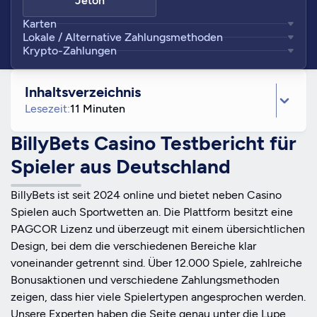
Jeton
Karten
Lokale / Alternative Zahlungsmethoden
Krypto-Zahlungen
Inhaltsverzeichnis
Lesezeit:
11 Minuten
BillyBets Casino Testbericht für
Spieler aus Deutschland
BillyBets ist seit 2024 online und bietet neben Casino
Spielen auch Sportwetten an. Die Plattform besitzt eine
PAGCOR Lizenz und überzeugt mit einem übersichtlichen
Design, bei dem die verschiedenen Bereiche klar
voneinander getrennt sind. Über 12.000 Spiele, zahlreiche
Bonusaktionen und verschiedene Zahlungsmethoden
zeigen, dass hier viele Spielertypen angesprochen werden.
Unsere Experten haben die Seite genau unter die Lupe