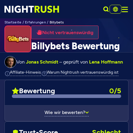
Startseite
/
Erfahrungen
/
Billybets
Nicht vertrauenswürdig
Billybets Bewertung
Von
Jonas Schmidt
– geprüft von
Lena Hoffmann
Click to view additional information
Click to
Affiliate-Hinweis
Warum Nightrush vertrauenswürdig ist
Bewertung
0/5
Wie wir bewerten?
Trust-Score
Schlecht