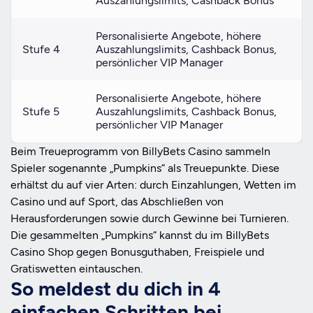
Auszahlungslimits, Cashback Bonus
Personalisierte Angebote, höhere
Stufe 4
Auszahlungslimits, Cashback Bonus,
persönlicher VIP Manager
Personalisierte Angebote, höhere
Stufe 5
Auszahlungslimits, Cashback Bonus,
persönlicher VIP Manager
Beim Treueprogramm von BillyBets Casino sammeln
Spieler sogenannte „Pumpkins“ als Treuepunkte. Diese
erhältst du auf vier Arten: durch Einzahlungen, Wetten im
Casino und auf Sport, das Abschließen von
Herausforderungen sowie durch Gewinne bei Turnieren.
Die gesammelten „Pumpkins“ kannst du im BillyBets
Casino Shop gegen Bonusguthaben, Freispiele und
Gratiswetten eintauschen.
So meldest du dich in 4
einfachen Schritten bei