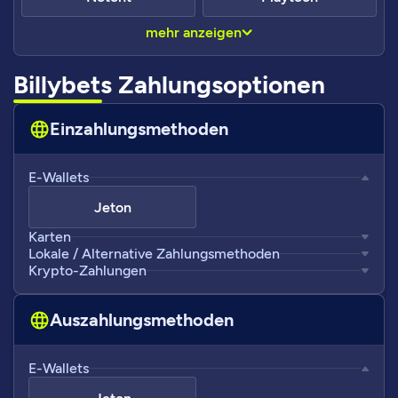
mehr anzeigen
Billybets Zahlungsoptionen
Einzahlungsmethoden
E-Wallets
Jeton
Karten
Lokale / Alternative Zahlungsmethoden
Krypto-Zahlungen
Auszahlungsmethoden
E-Wallets