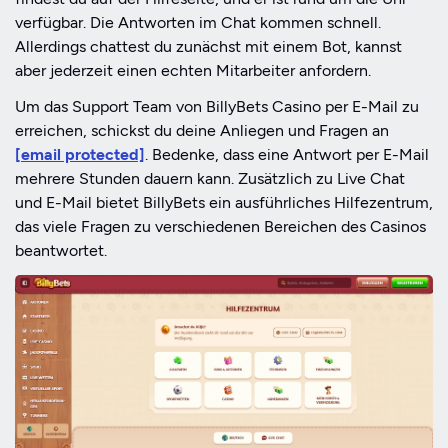
verfügbar. Die Antworten im Chat kommen schnell.
Allerdings chattest du zunächst mit einem Bot, kannst
aber jederzeit einen echten Mitarbeiter anfordern.
Um das Support Team von BillyBets Casino per E-Mail zu
erreichen, schickst du deine Anliegen und Fragen an
[email protected]
. Bedenke, dass eine Antwort per E-Mail
mehrere Stunden dauern kann. Zusätzlich zu Live Chat
und E-Mail bietet BillyBets ein ausführliches Hilfezentrum,
das viele Fragen zu verschiedenen Bereichen des Casinos
beantwortet.