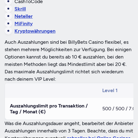
CashToCode
Skrill
Neteller
MiFinity
Kryptowährungen
Auch Auszahlungen sind bei BillyBets Casino flexibel, es
stehen mehrere Möglichkeiten zur Verfügung. Bei einigen
Optionen kannst du bereits ab 10 € auszahlen, bei den
meisten Methoden liegt das Mindestlimit aber bei 20 €.
Das maximale Auszahlungslimit richtet sich wiederum
nach deinem VIP Level:
Level 1
Auszahlungslimit pro Transaktion /
500 / 500 / 7.0
Tag / Monat (€)
Was die Auszahlungsdauer angeht, bearbeitet der Anbieter
Auszahlungen innerhalb von 3 Tagen. Beachte, dass du mit