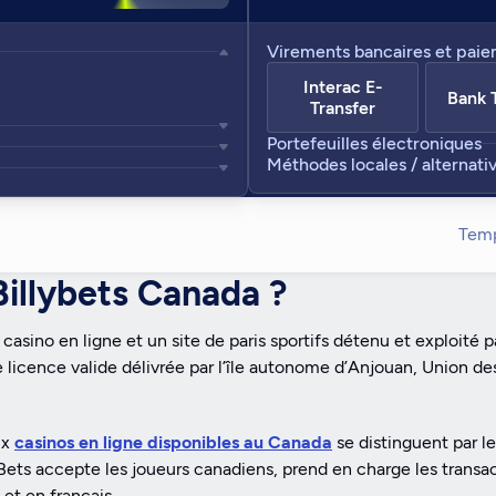
Virements bancaires et paie
Interac E-
Bank 
Transfer
Portefeuilles électroniques
Méthodes locales / alternati
Temp
Billybets Canada ?
casino en ligne et un site de paris sportifs détenu et exploité 
 licence valide délivrée par l’île autonome d’Anjouan, Union d
ux
casinos en ligne disponibles au Canada
se distinguent par le
Bets accepte les joueurs canadiens, prend en charge les transac
et en français.