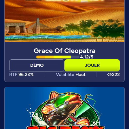
Grace Of Cleopatra
4.12/5
DÉMO
JOUER
RTP:
96.23%
Volatilité:
Haut
222