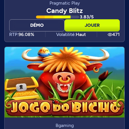
Pragmatic Play
Candy Blitz
3.83/5
DÉMO
JOUER
RTP:
96.08%
Volatilité:
Haut
471
Bgaming