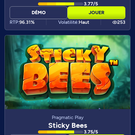
3.77/5
DÉMO
JOUER
RTP:
96.31%
Volatilité:
Haut
253
Pragmatic Play
Sticky Bees
3.75/5