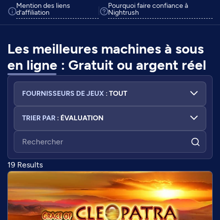
Mention des liens
Pourquoi faire confiance à
profiter pleinement de ces jeux.
Click to view additional information
Click to view additional in
d’affiliation
Nightrush
Les meilleures machines à sous
en ligne : Gratuit ou argent réel
FOURNISSEURS DE JEUX
:
TOUT
TRIER PAR
:
ÉVALUATION
19
Results