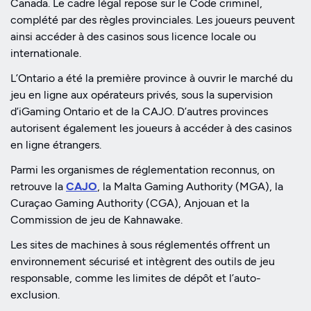
Canada. Le cadre légal repose sur le Code criminel,
complété par des règles provinciales. Les joueurs peuvent
ainsi accéder à des casinos sous licence locale ou
internationale.
L’Ontario a été la première province à ouvrir le marché du
jeu en ligne aux opérateurs privés, sous la supervision
d’iGaming Ontario et de la CAJO. D’autres provinces
autorisent également les joueurs à accéder à des casinos
en ligne étrangers.
Parmi les organismes de réglementation reconnus, on
retrouve la
CAJO
, la Malta Gaming Authority (MGA), la
Curaçao Gaming Authority (CGA), Anjouan et la
Commission de jeu de Kahnawake.
Les sites de machines à sous réglementés offrent un
environnement sécurisé et intègrent des outils de jeu
responsable, comme les limites de dépôt et l’auto-
exclusion.