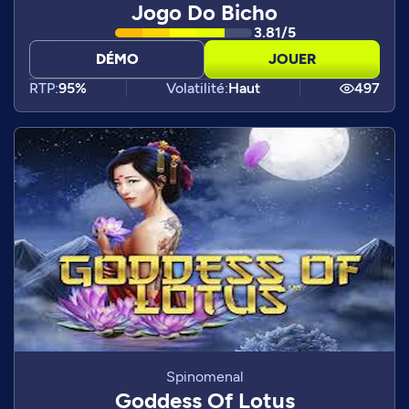
Jogo Do Bicho
3.81/5
DÉMO
JOUER
RTP:
95%
Volatilité:
Haut
497
Spinomenal
Goddess Of Lotus