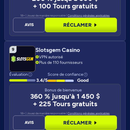
+ 100 Tours gratuits
18+ | Jouez de manière responsable |
Conditions générales applicables
RÉCLAMER
AVIS
Slotsgem Casino
VPN autorisé
Plus de 110 fournisseurs
Évaluation
Score de confiance
3.4/5
Good
Bonus de bienvenue
360 % jusqu'à 1 450 $
+ 225 Tours gratuits
18+ | Jouez de manière responsable |
Conditions générales applicables
RÉCLAMER
AVIS