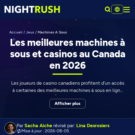
Accueil
/
Jeux
/
Machines A Sous
Les meilleures machines à
sous et casinos au Canada
en 2026
Les joueurs de casino canadiens profitent d’un accès
à certaines des meilleures machines à sous en ligne
pour le jeu en argent réel. Les jeux de machines à sous
Afficher plus
sont légalisés au niveau provincial, et la majorité des
Canadiens préfèrent jouer sur mobile. Dans ce guide,
Nightrush accompagne les amateurs de machines à
Par
Sacha Aiche
révisé par:
Lina Desrosiers
sous au Canada pour découvrir les jeux les plus
Mise à jour : 2026-08-05
populaires, des conseils pratiques et des bonus pour