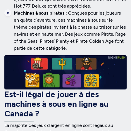
Hot 777 Deluxe sont très appréciées.
Machines à sous pirates :
Conçues pour les joueurs
en quête d’aventure, ces machines à sous sur le
thème des pirates invitent à la chasse au trésor sur les
navires et en haute mer. Des jeux comme Pirots, Rage
of the Seas, Pirates’ Plenty et Pirate Golden Age font
partie de cette catégorie.
Est-il légal de jouer à des
machines à sous en ligne au
Canada ?
La majorité des jeux d’argent en ligne sont légaux au