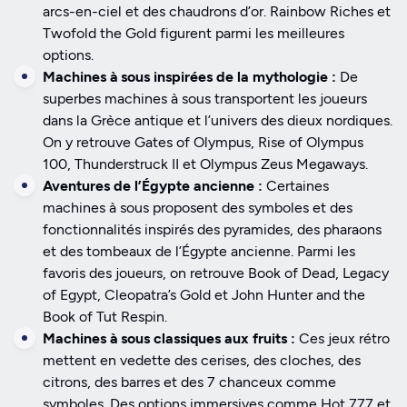
arcs-en-ciel et des chaudrons d’or. Rainbow Riches et
Twofold the Gold figurent parmi les meilleures
options.
Machines à sous inspirées de la mythologie :
De
superbes machines à sous transportent les joueurs
dans la Grèce antique et l’univers des dieux nordiques.
On y retrouve Gates of Olympus, Rise of Olympus
100, Thunderstruck II et Olympus Zeus Megaways.
Aventures de l’Égypte ancienne :
Certaines
machines à sous proposent des symboles et des
fonctionnalités inspirés des pyramides, des pharaons
et des tombeaux de l’Égypte ancienne. Parmi les
favoris des joueurs, on retrouve Book of Dead, Legacy
of Egypt, Cleopatra’s Gold et John Hunter and the
Book of Tut Respin.
Machines à sous classiques aux fruits :
Ces jeux rétro
mettent en vedette des cerises, des cloches, des
citrons, des barres et des 7 chanceux comme
symboles. Des options immersives comme Hot 777 et