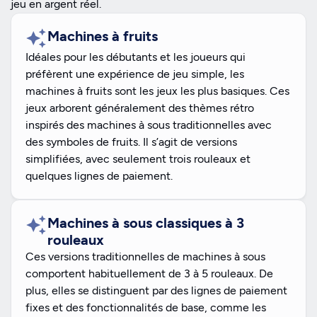
jeu en argent réel.
Machines à fruits
Idéales pour les débutants et les joueurs qui
préfèrent une expérience de jeu simple, les
machines à fruits sont les jeux les plus basiques. Ces
jeux arborent généralement des thèmes rétro
inspirés des machines à sous traditionnelles avec
des symboles de fruits. Il s’agit de versions
simplifiées, avec seulement trois rouleaux et
quelques lignes de paiement.
Machines à sous classiques à 3
rouleaux
Ces versions traditionnelles de machines à sous
comportent habituellement de 3 à 5 rouleaux. De
plus, elles se distinguent par des lignes de paiement
fixes et des fonctionnalités de base, comme les