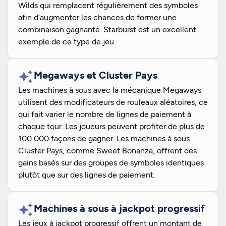
Wilds qui remplacent régulièrement des symboles
afin d’augmenter les chances de former une
combinaison gagnante. Starburst est un excellent
exemple de ce type de jeu.
Megaways et Cluster Pays
Les machines à sous avec la mécanique Megaways
utilisent des modificateurs de rouleaux aléatoires, ce
qui fait varier le nombre de lignes de paiement à
chaque tour. Les joueurs peuvent profiter de plus de
100 000 façons de gagner. Les machines à sous
Cluster Pays, comme Sweet Bonanza, offrent des
gains basés sur des groupes de symboles identiques
plutôt que sur des lignes de paiement.
Machines à sous à jackpot progressif
Les jeux à jackpot progressif offrent un montant de