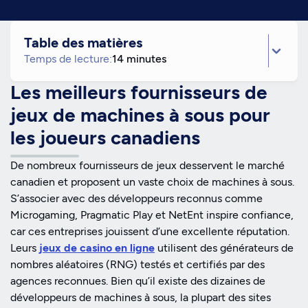
Table des matières
Temps de lecture:
14 minutes
Les meilleurs fournisseurs de
jeux de machines à sous pour
les joueurs canadiens
De nombreux fournisseurs de jeux desservent le marché
canadien et proposent un vaste choix de machines à sous.
S’associer avec des développeurs reconnus comme
Microgaming, Pragmatic Play et NetEnt inspire confiance,
car ces entreprises jouissent d’une excellente réputation.
Leurs
jeux de casino en ligne
utilisent des générateurs de
nombres aléatoires (RNG) testés et certifiés par des
agences reconnues. Bien qu’il existe des dizaines de
développeurs de machines à sous, la plupart des sites