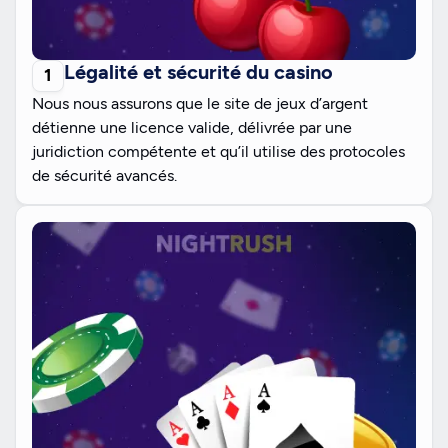
Légalité et sécurité du casino
Nous nous assurons que le site de jeux d’argent
détienne une licence valide, délivrée par une
juridiction compétente et qu’il utilise des protocoles
de sécurité avancés.