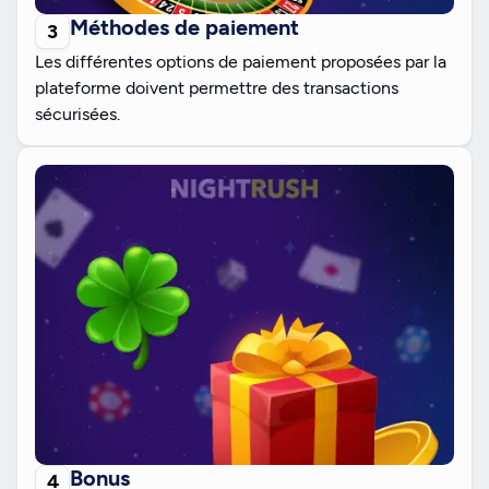
Méthodes de paiement
Les différentes options de paiement proposées par la
plateforme doivent permettre des transactions
sécurisées.
Bonus