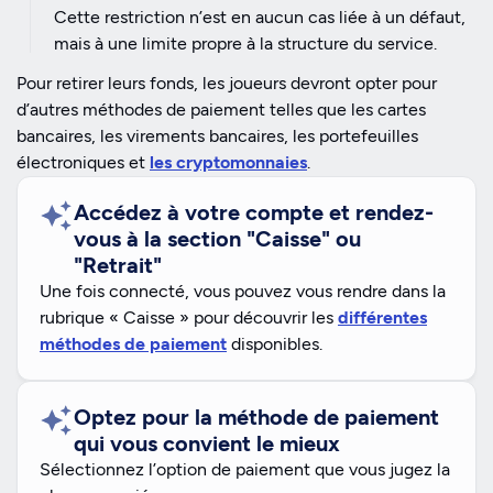
Cette restriction n’est en aucun cas liée à un défaut,
mais à une limite propre à la structure du service.
Pour retirer leurs fonds, les joueurs devront opter pour
d’autres méthodes de paiement telles que les cartes
bancaires, les virements bancaires, les portefeuilles
électroniques et
les cryptomonnaies
.
Accédez à votre compte et rendez-
vous à la section "Caisse" ou
"Retrait"
Une fois connecté, vous pouvez vous rendre dans la
rubrique « Caisse » pour découvrir les
différentes
méthodes de paiement
disponibles.
Optez pour la méthode de paiement
qui vous convient le mieux
Sélectionnez l’option de paiement que vous jugez la