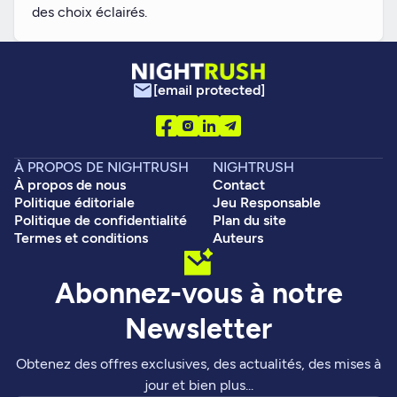
des choix éclairés.
[email protected]
À PROPOS DE NIGHTRUSH
NIGHTRUSH
À propos de nous
Contact
Politique éditoriale
Jeu Responsable
Politique de confidentialité
Plan du site
Termes et conditions
Auteurs
Abonnez-vous à notre
Newsletter
Obtenez des offres exclusives, des actualités, des mises à
jour et bien plus...