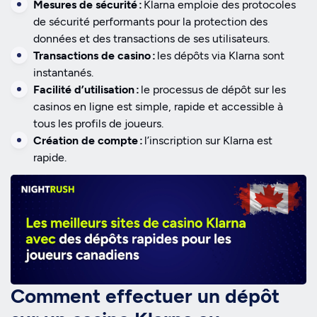
Mesures de sécurité :
Klarna emploie des protocoles
de sécurité performants pour la protection des
données et des transactions de ses utilisateurs.
Transactions de casino :
les dépôts via Klarna sont
instantanés.
Facilité d’utilisation :
le processus de dépôt sur les
casinos en ligne est simple, rapide et accessible à
tous les profils de joueurs.
Création de compte :
l’inscription sur Klarna est
rapide.
Comment effectuer un dépôt