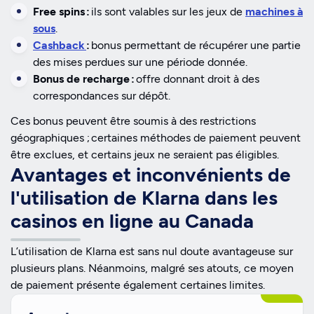
Free spins :
ils sont valables sur les jeux de
machines à
sous
.
Cashback
:
bonus permettant de récupérer une partie
des mises perdues sur une période donnée.
Bonus de recharge :
offre donnant droit à des
correspondances sur dépôt.
Ces bonus peuvent être soumis à des restrictions
géographiques ; certaines méthodes de paiement peuvent
être exclues, et certains jeux ne seraient pas éligibles.
Avantages et inconvénients de
l'utilisation de Klarna dans les
casinos en ligne au Canada
L’utilisation de Klarna est sans nul doute avantageuse sur
plusieurs plans. Néanmoins, malgré ses atouts, ce moyen
de paiement présente également certaines limites.