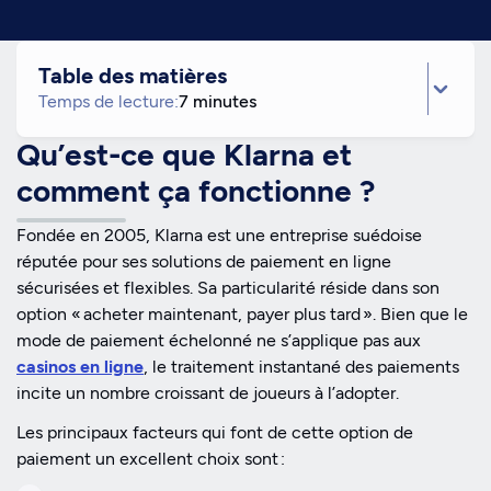
Table des matières
Temps de lecture:
7 minutes
Qu’est-ce que Klarna et
comment ça fonctionne ?
Fondée en 2005, Klarna est une entreprise suédoise
réputée pour ses solutions de paiement en ligne
sécurisées et flexibles. Sa particularité réside dans son
option « acheter maintenant, payer plus tard ». Bien que le
mode de paiement échelonné ne s’applique pas aux
casinos en ligne
, le traitement instantané des paiements
incite un nombre croissant de joueurs à l’adopter.
Les principaux facteurs qui font de cette option de
paiement un excellent choix sont :