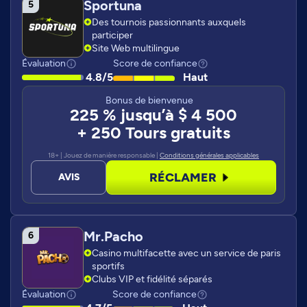
Sportuna
Des tournois passionnants auxquels
participer
Site Web multilingue
Évaluation
Score de confiance
4.8/5
Haut
Bonus de bienvenue
225 % jusqu’à $ 4 500
+ 250 Tours gratuits
18+ | Jouez de manière responsable |
Conditions générales applicables
RÉCLAMER
AVIS
Mr.Pacho
Casino multifacette avec un service de paris
sportifs
Clubs VIP et fidélité séparés
Évaluation
Score de confiance