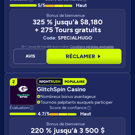
5/5
Haut
Bonus de bienvenue
325 % jusqu'à $8,180
+ 275 Tours gratuits
Code:
SPECIALHUGO
18+ | Jouez de manière responsable |
Conditions générales applicables
RÉCLAMER
AVIS
POPULAIRE
GlitchSpin Casino
Nombreux bonus avantageux
Tournois palpitants auxquels participer
Évaluation
Score de confiance
4.7/5
Haut
Bonus de bienvenue
220 % jusqu'à 3 500 $