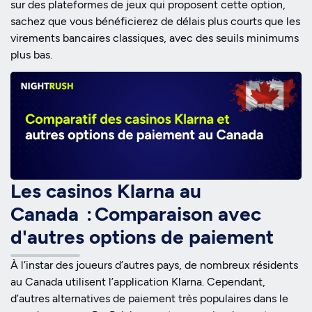
sur des plateformes de jeux qui proposent cette option,
sachez que vous bénéficierez de délais plus courts que les
virements bancaires classiques, avec des seuils minimums
plus bas.
Les casinos Klarna au
Canada : Comparaison avec
d'autres options de paiement
À l’instar des joueurs d’autres pays, de nombreux résidents
au Canada utilisent l’application Klarna. Cependant,
d’autres alternatives de paiement très populaires dans le