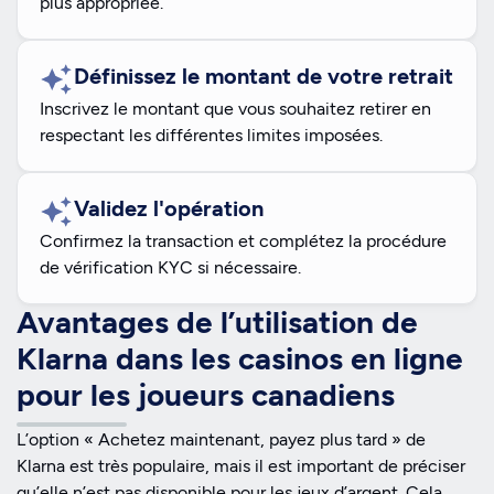
plus appropriée.
Définissez le montant de votre retrait
Inscrivez le montant que vous souhaitez retirer en
respectant les différentes limites imposées.
Validez l'opération
Confirmez la transaction et complétez la procédure
de vérification KYC si nécessaire.
Avantages de l’utilisation de
Klarna dans les casinos en ligne
pour les joueurs canadiens
L’option « Achetez maintenant, payez plus tard » de
Klarna est très populaire, mais il est important de préciser
qu’elle n’est pas disponible pour les jeux d’argent. Cela