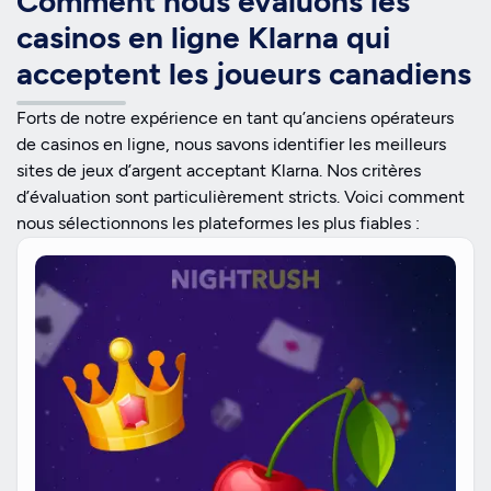
Comment nous évaluons les
casinos en ligne Klarna qui
acceptent les joueurs canadiens
Forts de notre expérience en tant qu’anciens opérateurs
de casinos en ligne, nous savons identifier les meilleurs
sites de jeux d’argent acceptant Klarna. Nos critères
d’évaluation sont particulièrement stricts. Voici comment
nous sélectionnons les plateformes les plus fiables :