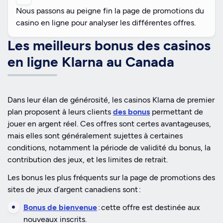
Nous passons au peigne fin la page de promotions du
casino en ligne pour analyser les différentes offres.
Les meilleurs bonus des casinos
en ligne Klarna au Canada
Dans leur élan de générosité, les casinos Klarna de premier
plan proposent à leurs clients
des bonus
permettant de
jouer en argent réel. Ces offres sont certes avantageuses,
mais elles sont généralement sujettes à certaines
conditions, notamment la période de validité du bonus, la
contribution des jeux, et les limites de retrait.
Les bonus les plus fréquents sur la page de promotions des
sites de jeux d’argent canadiens sont :
Bonus de bienvenue
: cette offre est destinée aux
nouveaux inscrits.