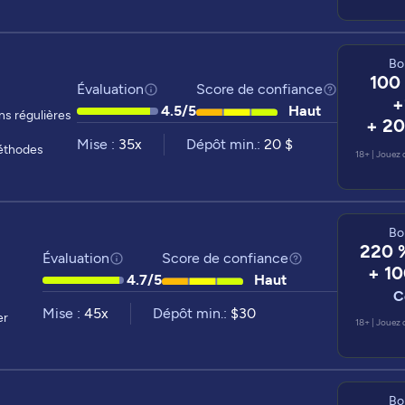
Bo
100 
Évaluation
Score de confiance
+
4.5/5
Haut
s régulières
+ 20
Mise :
35x
Dépôt min.:
20 $
méthodes
18+ | Jouez 
Bo
220 %
Évaluation
Score de confiance
+ 10
4.7/5
Haut
C
Mise :
45x
Dépôt min.:
$30
er
18+ | Jouez 
Bo