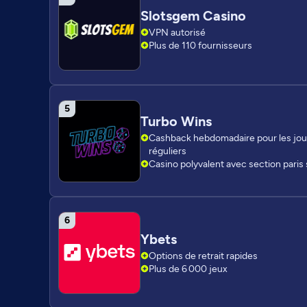
Slotsgem Casino
VPN autorisé
Plus de 110 fournisseurs
Turbo Wins
Cashback hebdomadaire pour les jo
réguliers
Casino polyvalent avec section paris 
Ybets
Options de retrait rapides
Plus de 6 000 jeux