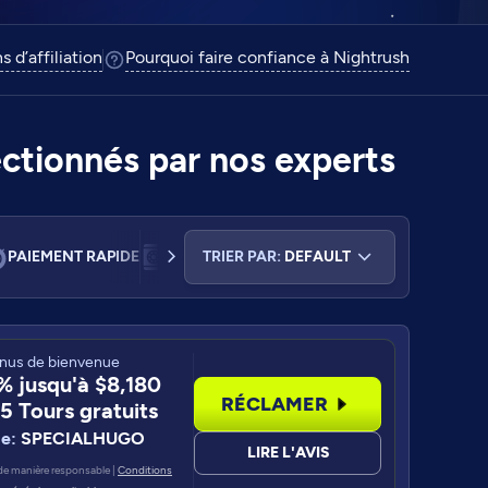
Click to view additional information
Click to vie
 d’affiliation
Pourquoi faire confiance à Nightrush
ectionnés par nos experts
PAIEMENT RAPIDE
MOBILE
TRIER PAR:
CRYPTO
DEFAULT
TOURS GRATUITS
nus de bienvenue
% jusqu'à $8,180
RÉCLAMER
5 Tours gratuits
e:
SPECIALHUGO
LIRE L'AVIS
de manière responsable |
Conditions