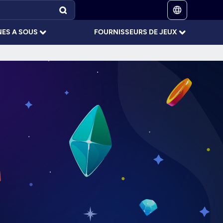
ES A SOUS
FOURNISSEURS DE JEUX