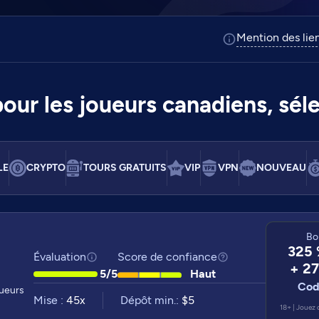
Mention des liens
pour les joueurs canadiens, sél
LE
CRYPTO
TOURS GRATUITS
VIP
VPN
NOUVEAU
Bo
325 
Évaluation
Score de confiance
+ 27
5/5
Haut
Cod
oueurs
Mise :
45x
Dépôt min.:
$5
18+ | Jouez 