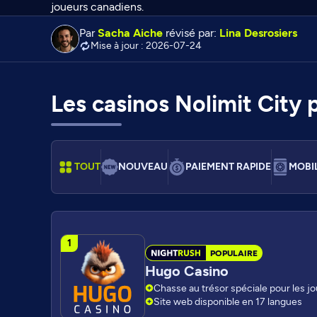
joueurs canadiens.
Par
Sacha Aiche
révisé par:
Lina Desrosiers
Mise à jour : 2026-07-24
Les casinos Nolimit City 
TOUT
NOUVEAU
PAIEMENT RAPIDE
MOBI
POPULAIRE
Hugo Casino
Chasse au trésor spéciale pour les j
Site web disponible en 17 langues