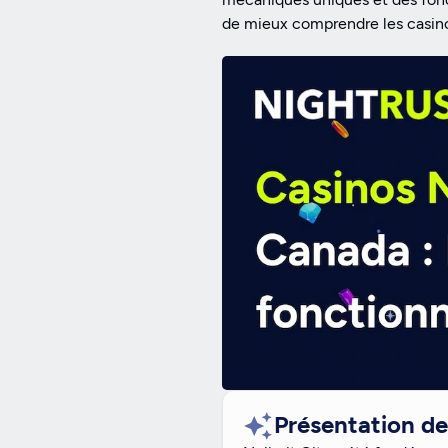
de mieux comprendre les casinos
Présentation de 