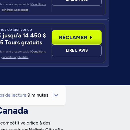
de manière responsable |
Conditions
générales applicables
nus de bienvenue
 jusqu’à 14 450 $
RÉCLAMER
5 Tours gratuits
LIRE L'AVIS
de manière responsable |
Conditions
générales applicables
s de lecture:
9 minutes
 Canada
e compétitive grâce à des
nt savoir sur Nolimit City afin