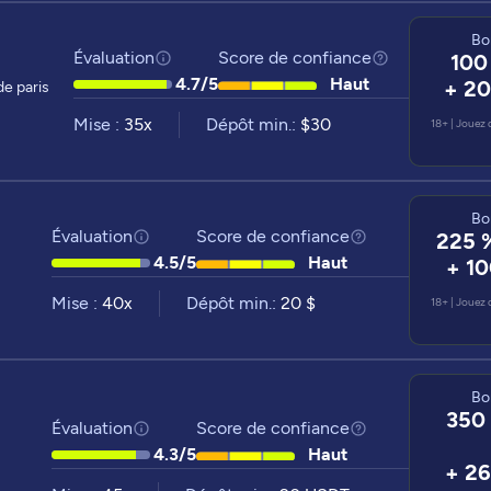
Bo
Évaluation
Score de confiance
100
4.7/5
Haut
+ 20
de paris
Mise :
35x
Dépôt min.:
$30
18+ | Jouez 
Bo
Évaluation
Score de confiance
225 %
4.5/5
Haut
+ 10
Mise :
40x
Dépôt min.:
20 $
18+ | Jouez 
Bo
350 
Évaluation
Score de confiance
4.3/5
Haut
+ 26