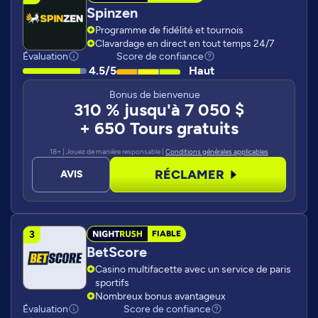
Spinzen
Programme de fidélité et tournois
Clavardage en direct en tout temps 24/7
Évaluation
Score de confiance
4.5/5
Haut
Bonus de bienvenue
310 % jusqu'à 7 050 $
+ 650 Tours gratuits
18+ | Jouez de manière responsable |
Conditions générales applicables
RÉCLAMER
AVIS
FIABLE
BetScore
Casino multifacette avec un service de paris
sportifs
Nombreux bonus avantageux
Évaluation
Score de confiance