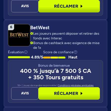
RÉCLAMER
AVIS
BetWest
Les joueurs peuvent déposer et retirer des
fonds avec Interac
Bonus de cashback avec exigence de mise
de 1x
Évaluation
Score de confiance
4.89/5
Haut
Bonus de bienvenue
400 % jusqu’à 7 500 $ CA
+ 350 Tours gratuits
18+ | Jouez de manière responsable |
Conditions générales applicables
RÉCLAMER
AVIS