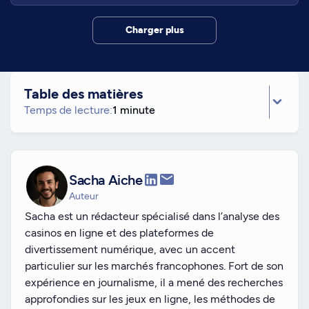
Charger plus
Table des matières
Temps de lecture:
1 minute
Sacha Aiche
Auteur
Sacha est un rédacteur spécialisé dans l’analyse des
casinos en ligne et des plateformes de
divertissement numérique, avec un accent
particulier sur les marchés francophones. Fort de son
expérience en journalisme, il a mené des recherches
approfondies sur les jeux en ligne, les méthodes de