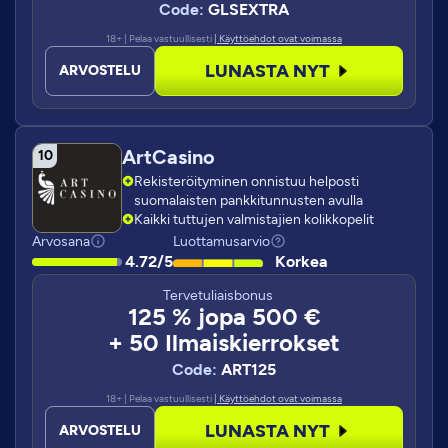
Code:
GLSEXTRA
18+ | Pelaa vastuullisesti
| Käyttöehdot ovat voimassa
LUNASTA NYT
ARVOSTELU
ArtCasino
Rekisteröityminen onnistuu helposti
suomalaisten pankkitunnusten avulla
Kaikki tuttujen valmistajien kolikkopelit
Arvosana
Luottamusarvio
4.72/5
Korkea
Tervetuliaisbonus
125 % jopa 500 €
+ 50 Ilmaiskierrokset
Code:
ART125
18+ | Pelaa vastuullisesti
| Käyttöehdot ovat voimassa
LUNASTA NYT
ARVOSTELU