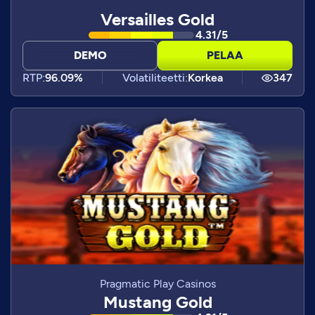
Versailles Gold
4.31/5
DEMO
PELAA
RTP:
96.09%
Volatiliteetti:
Korkea
347
Pragmatic Play Casinos
Mustang Gold