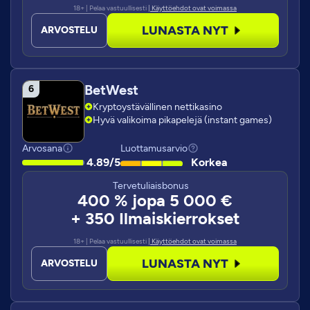
18+ | Pelaa vastuullisesti
| Käyttöehdot ovat voimassa
LUNASTA NYT
ARVOSTELU
BetWest
Kryptoystävällinen nettikasino
Hyvä valikoima pikapelejä (instant games)
Arvosana
Luottamusarvio
4.89/5
Korkea
Tervetuliaisbonus
400 % jopa 5 000 €
+ 350 Ilmaiskierrokset
18+ | Pelaa vastuullisesti
| Käyttöehdot ovat voimassa
LUNASTA NYT
ARVOSTELU