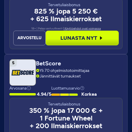
Tervetuliaisbonus
825 % jopa 5 250 €
+ 625 Ilmaiskierrokset
18+ | Pelaa vastuullisesti
| Käyttöehdot ovat voimassa
LUNASTA NYT
ARVOSTELU
BetScore
Yli 70 ohjelmistotoimittajaa
Jännittävät turnaukset
Arvosana
Luottamusarvio
4.94/5
Korkea
Tervetuliaisbonus
350 % jopa 17 000 € +
1 Fortune Wheel
+ 200 Ilmaiskierrokset