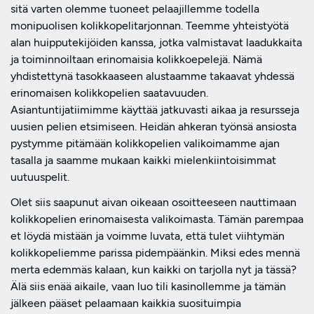
sitä varten olemme tuoneet pelaajillemme todella
monipuolisen kolikkopelitarjonnan. Teemme yhteistyötä
alan huipputekijöiden kanssa, jotka valmistavat laadukkaita
ja toiminnoiltaan erinomaisia kolikkoepelejä. Nämä
yhdistettynä tasokkaaseen alustaamme takaavat yhdessä
erinomaisen kolikkopelien saatavuuden.
Asiantuntijatiimimme käyttää jatkuvasti aikaa ja resursseja
uusien pelien etsimiseen. Heidän ahkeran työnsä ansiosta
pystymme pitämään kolikkopelien valikoimamme ajan
tasalla ja saamme mukaan kaikki mielenkiintoisimmat
uutuuspelit.
Olet siis saapunut aivan oikeaan osoitteeseen nauttimaan
kolikkopelien erinomaisesta valikoimasta. Tämän parempaa
et löydä mistään ja voimme luvata, että tulet viihtymän
kolikkopeliemme parissa pidempäänkin. Miksi edes mennä
merta edemmäs kalaan, kun kaikki on tarjolla nyt ja tässä?
Älä siis enää aikaile, vaan luo tili kasinollemme ja tämän
jälkeen pääset pelaamaan kaikkia suosituimpia