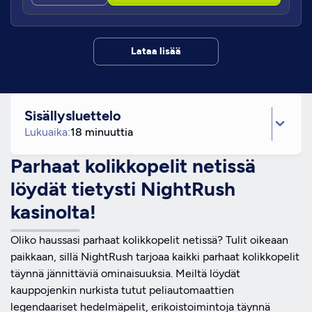
Lataa lisää
Sisällysluettelo
Lukuaika:
18 minuuttia
Parhaat kolikkopelit netissä
löydät tietysti NightRush
kasinolta!
Oliko haussasi parhaat kolikkopelit netissä? Tulit oikeaan
paikkaan, sillä NightRush tarjoaa kaikki parhaat kolikkopelit
täynnä jännittäviä ominaisuuksia. Meiltä löydät
kauppojenkin nurkista tutut peliautomaattien
legendaariset hedelmäpelit, erikoistoimintoja täynnä