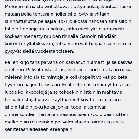
Molemmat näistä viehättävät tiettyä pelaajakuntaa. Tuskin
mitään peliä tehtäisiin, jollei sille löytyisi yhtään
kiinnostunutta pelaajaa. Toki joukossa nähdään aina silloin
tällöin floppejakin ja pelejä, jotka eivät yksinkertaisesti
koskaan menesty muiden rinnalla. Samoin nähdään
kuitenkin yllätyksiäkin, jotka nousevat hurjaan suosioon ja
pysyvät siellä vuodesta toiseen.
Pelien kirjo tänä päivänä on kasvanut huimasti ja se kasvaa
edelleen. Pelivalmistajat osaavat aina tuoda mukaan uusia
mielenkiintoisia toimintoja ja kolikkopelit voivat poiketa
hyvinkin paljon toisistaan. Ei ole olemassa vain yhtä tapaa
luoda kolikkopelejä ja se tekeekin niistä niin mahtavia.
Pelivalmistajat voivat käyttää mielikuvitustaan ja aina
silloin tällöin joku keksi jonkin todella toimivan
ominaisuuden. Tämä ominaisuus usein kopioidaan sitten
melko pian muidenkin pelivalmistajien toimesta ja sitä
kehitetään edelleen eteenpäin.