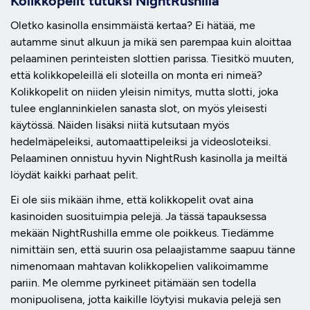
Kolikkopelit tutuksi NightRushilla
Oletko kasinolla ensimmäistä kertaa? Ei hätää, me
autamme sinut alkuun ja mikä sen parempaa kuin aloittaa
pelaaminen perinteisten slottien parissa. Tiesitkö muuten,
että kolikkopeleillä eli sloteilla on monta eri nimeä?
Kolikkopelit on niiden yleisin nimitys, mutta slotti, joka
tulee englanninkielen sanasta slot, on myös yleisesti
käytössä. Näiden lisäksi niitä kutsutaan myös
hedelmäpeleiksi, automaattipeleiksi ja videosloteiksi.
Pelaaminen onnistuu hyvin NightRush kasinolla ja meiltä
löydät kaikki parhaat pelit.
Ei ole siis mikään ihme, että kolikkopelit ovat aina
kasinoiden suosituimpia pelejä. Ja tässä tapauksessa
mekään NightRushilla emme ole poikkeus. Tiedämme
nimittäin sen, että suurin osa pelaajistamme saapuu tänne
nimenomaan mahtavan kolikkopelien valikoimamme
pariin. Me olemme pyrkineet pitämään sen todella
monipuolisena, jotta kaikille löytyisi mukavia pelejä sen