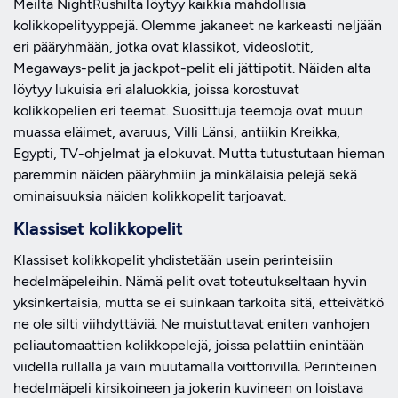
Meiltä NightRushilta löytyy kaikkia mahdollisia
kolikkopelityyppejä. Olemme jakaneet ne karkeasti neljään
eri pääryhmään, jotka ovat klassikot, videoslotit,
Megaways-pelit ja jackpot-pelit eli jättipotit. Näiden alta
löytyy lukuisia eri alaluokkia, joissa korostuvat
kolikkopelien eri teemat. Suosittuja teemoja ovat muun
muassa eläimet, avaruus, Villi Länsi, antiikin Kreikka,
Egypti, TV-ohjelmat ja elokuvat. Mutta tutustutaan hieman
paremmin näiden pääryhmiin ja minkälaisia pelejä sekä
ominaisuuksia näiden kolikkopelit tarjoavat.
Klassiset kolikkopelit
Klassiset kolikkopelit yhdistetään usein perinteisiin
hedelmäpeleihin. Nämä pelit ovat toteutukseltaan hyvin
yksinkertaisia, mutta se ei suinkaan tarkoita sitä, etteivätkö
ne ole silti viihdyttäviä. Ne muistuttavat eniten vanhojen
peliautomaattien kolikkopelejä, joissa pelattiin enintään
viidellä rullalla ja vain muutamalla voittorivillä. Perinteinen
hedelmäpeli kirsikoineen ja jokerin kuvineen on loistava