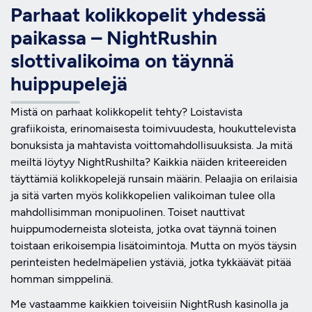
Parhaat kolikkopelit yhdessä
paikassa – NightRushin
slottivalikoima on täynnä
huippupelejä
Mistä on parhaat kolikkopelit tehty? Loistavista
grafiikoista, erinomaisesta toimivuudesta, houkuttelevista
bonuksista ja mahtavista voittomahdollisuuksista. Ja mitä
meiltä löytyy NightRushilta? Kaikkia näiden kriteereiden
täyttämiä kolikkopelejä runsain määrin. Pelaajia on erilaisia
ja sitä varten myös kolikkopelien valikoiman tulee olla
mahdollisimman monipuolinen. Toiset nauttivat
huippumoderneista sloteista, jotka ovat täynnä toinen
toistaan erikoisempia lisätoimintoja. Mutta on myös täysin
perinteisten hedelmäpelien ystäviä, jotka tykkäävät pitää
homman simppelinä.
Me vastaamme kaikkien toiveisiin NightRush kasinolla ja