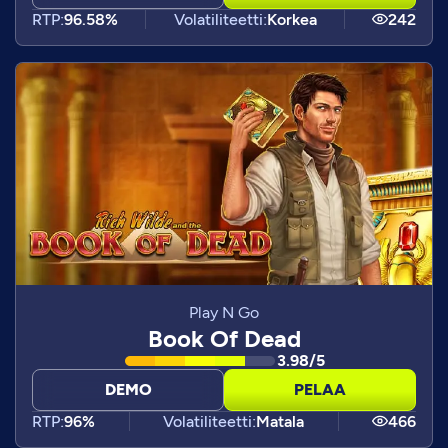
RTP:
96.58%
Volatiliteetti:
Korkea
242
Play N Go
Book Of Dead
3.98/5
DEMO
PELAA
RTP:
96%
Volatiliteetti:
Matala
466