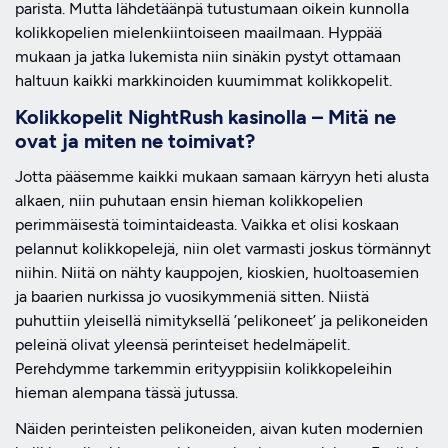
parista. Mutta lähdetäänpä tutustumaan oikein kunnolla
kolikkopelien mielenkiintoiseen maailmaan. Hyppää
mukaan ja jatka lukemista niin sinäkin pystyt ottamaan
haltuun kaikki markkinoiden kuumimmat kolikkopelit.
Kolikkopelit NightRush kasinolla – Mitä ne
ovat ja miten ne toimivat?
Jotta pääsemme kaikki mukaan samaan kärryyn heti alusta
alkaen, niin puhutaan ensin hieman kolikkopelien
perimmäisestä toimintaideasta. Vaikka et olisi koskaan
pelannut kolikkopelejä, niin olet varmasti joskus törmännyt
niihin. Niitä on nähty kauppojen, kioskien, huoltoasemien
ja baarien nurkissa jo vuosikymmeniä sitten. Niistä
puhuttiin yleisellä nimityksellä ’pelikoneet’ ja pelikoneiden
peleinä olivat yleensä perinteiset hedelmäpelit.
Perehdymme tarkemmin erityyppisiin kolikkopeleihin
hieman alempana tässä jutussa.
Näiden perinteisten pelikoneiden, aivan kuten modernien