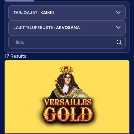
TARJOAJAT
:
KAIKKI
LAJITTELUPERUSTE
:
ARVOSANA
17
Results