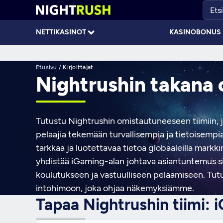
NETTIKASINOT
KASINOBONUS
Etusivu
/
Kirjoittajat
Nightrushin takana o
Tutustu Nightrushin omistautuneeseen tiimiin, 
pelaajia tekemään turvallisempia ja tietoisempia
tarkkaa ja luotettavaa tietoa globaaleilla markk
yhdistää iGaming-alan johtava asiantuntemus si
koulutukseen ja vastuulliseen pelaamiseen. Tut
intohimoon, joka ohjaa näkemyksiämme.
Tapaa Nightrushin tiimi: