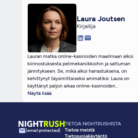
Laura Joutsen
Kirjailija
Lauran matka online-kasinoiden maailmaan alkoi
kiinnostuksesta pelimekaniikkoihin ja sattuman
jännitykseen. Se, mikä alkoi harrastuksena, on
kehittynyt täysimittaiseksi ammatiksi. Laura on
käyttänyt paljon aikaa online-kasinoiden
arvosteluun, trendien analysointiin ja
Näytä lisää
asiantuntevien näkemysten tarjoamiseen
vedonlyöntialalta. Hänen arvostelunsa ovat sekä
ajankohtaisia että arvokkaita pelaajille, jotka
etsivät parhaimpia online-kasinoelämyksiä.
TIETOA NIGHTRUSHISTA
Tietoa meistä
[email protected]
Tietosuojakäytäntö