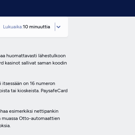
Lukuaika:
10 minuuttia
roaa huomattavasti lähestulkoon
ard kasinot sallivat saman koodin
di itsessään on 16 numeron
oista tai kioskeista. PaysafeCard
ahaa esimerkiksi nettipankin
un muassa Otto-automaattien
oksia.