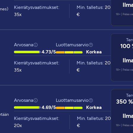
Ilm
Kierrätysvaatimukset:
Min. talletus:
20
ames)
35x
€
18+ | Pelaa v
Ter
Arvosana
Luottamusarvio
100 
4.73/5
Korkea
Ilm
Kierrätysvaatimukset:
Min. talletus:
20
35x
€
18+ | Pelaa v
Ter
Arvosana
Luottamusarvio
350 %
4.69/5
Korkea
ytään
Ilm
Kierrätysvaatimukset:
Min. talletus:
20
20x
€
18+ | Pelaa v