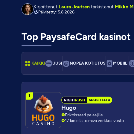
Kirjoittanut
Laura Joutsen
tarkistanut
Mikko M
Päivitetty: 5.8.2026
Top PaysafeCard kasinot
KAIKKI
UUSI
NOPEA KOTIUTUS
MOBIILI
SUOSITELTU
Hugo
Erikoissaari pelaajille
17 kielellä toimiva verkkosivusto