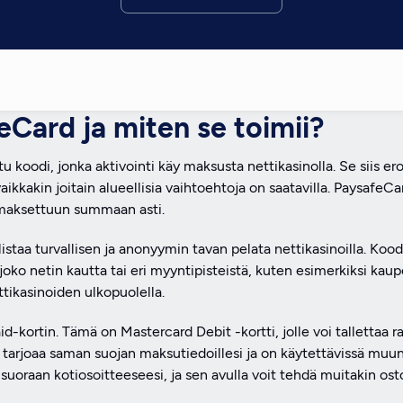
Card ja miten se toimii?
 koodi, jonka aktivointi käy maksusta nettikasinolla. Se siis e
aikkakin joitain alueellisia vaihtoehtoja on saatavilla. PaysafeC
maksettuun summaan asti.
staa turvallisen ja anonyymin tavan pelata nettikasinoilla. Koo
 joko netin kautta tai eri myyntipisteistä, kuten esimerkiksi kaup
ikasinoiden ulkopuolella.
-kortin. Tämä on Mastercard Debit -kortti, jolle voi tallettaa r
 tarjoaa saman suojan maksutiedoillesi ja on käytettävissä mu
a suoraan kotiosoitteeseesi, ja sen avulla voit tehdä muitakin ost