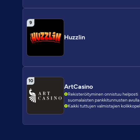
Huzzlin
ArtCasino
Rekisteröityminen onnistuu helposti
suomalaisten pankkitunnusten avulla
Kaikki tuttujen valmistajien kolikkopel