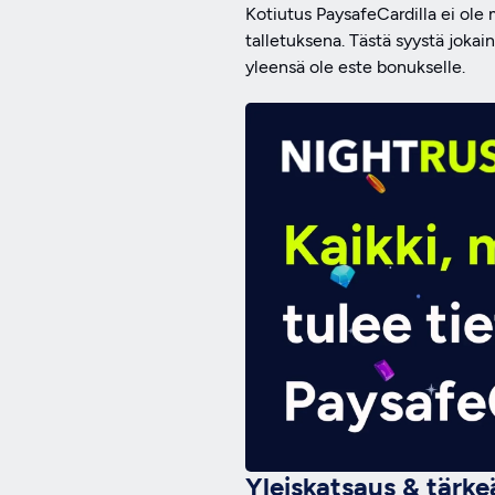
Kotiutus PaysafeCardilla ei ole
talletuksena. Tästä syystä joka
yleensä ole este bonukselle.
Yleiskatsaus & tärke