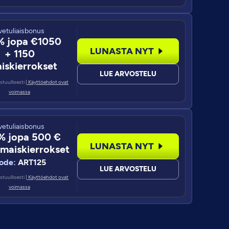
vetuliaisbonus
 jopa €1050
LUNASTA NYT
+ 1150
aiskierrokset
LUE ARVOSTELU
astuullisesti
| Käyttöehdot ovat
voimassa
vetuliaisbonus
% jopa 500 €
LUNASTA NYT
lmaiskierrokset
ode:
ART125
LUE ARVOSTELU
astuullisesti
| Käyttöehdot ovat
voimassa