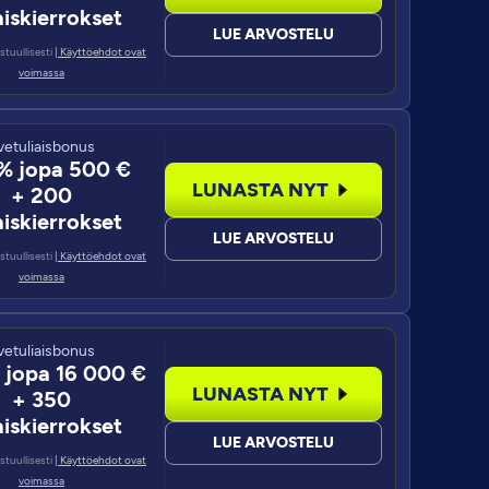
aiskierrokset
LUE ARVOSTELU
astuullisesti
| Käyttöehdot ovat
voimassa
vetuliaisbonus
% jopa 500 €
LUNASTA NYT
+ 200
aiskierrokset
LUE ARVOSTELU
astuullisesti
| Käyttöehdot ovat
voimassa
vetuliaisbonus
 jopa 16 000 €
LUNASTA NYT
+ 350
aiskierrokset
LUE ARVOSTELU
astuullisesti
| Käyttöehdot ovat
voimassa