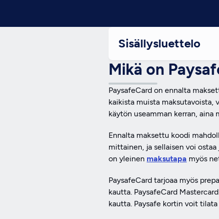
Sisällysluettelo
Mikä on Paysafe
PaysafeCard on ennalta maksettu
kaikista muista maksutavoista, v
käytön useamman kerran, aina 
Ennalta maksettu koodi mahdolli
mittainen, ja sellaisen voi ostaa
on yleinen
maksutapa
myös nett
PaysafeCard tarjoaa myös prepaid
kautta. PaysafeCard Mastercard
kautta. Paysafe kortin voit tilat