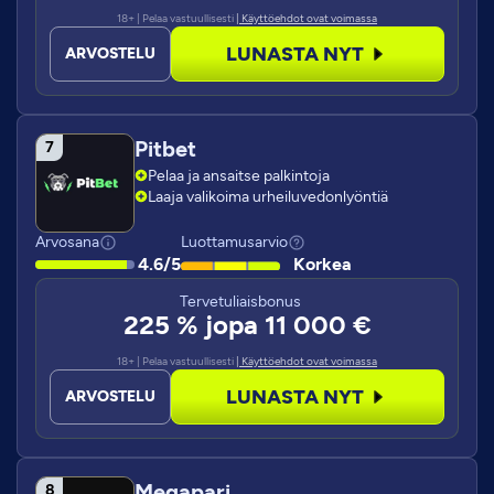
18+ | Pelaa vastuullisesti
| Käyttöehdot ovat voimassa
LUNASTA NYT
ARVOSTELU
Pitbet
Pelaa ja ansaitse palkintoja
Laaja valikoima urheiluvedonlyöntiä
Arvosana
Luottamusarvio
4.6/5
Korkea
Tervetuliaisbonus
225 % jopa 11 000 €
18+ | Pelaa vastuullisesti
| Käyttöehdot ovat voimassa
LUNASTA NYT
ARVOSTELU
Megapari