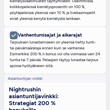
kierrätysvaatimusten täyttymiseen. Useimmissa
kolikkopeleissä kierrätysprosentti on 100 %,
pöytäpeleissä yleensä vain 10 % ja livekasinopelit
eivät yleensä kerrytä kierrätystä lainkaan.
Vanhentumisajat ja aikarajat
Tarjouksen lunastamiseen on yleensä tietty tunti-
tai päivämääräraja ennen kuin se vanhenee.
Esimerkiksi 200 %:n bonus voi olla voimassa vain 24
tuntia tai 7 päivää. Pelaajien täytyy lunastaa tarjous
ajoissa hyötyäkseen siitä.
Asiantuntijan vinkki
Nightrushin
asiantuntijavinkki:
Strategiat 200 %
bonuksille