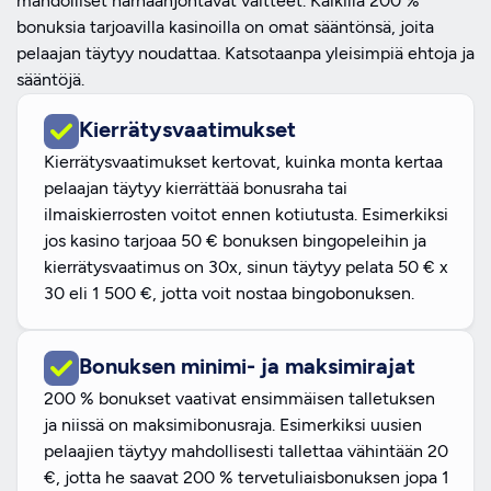
mahdolliset harhaanjohtavat väitteet. Kaikilla 200 %
bonuksia tarjoavilla kasinoilla on omat sääntönsä, joita
pelaajan täytyy noudattaa. Katsotaanpa yleisimpiä ehtoja ja
sääntöjä.
Kierrätysvaatimukset
Kierrätysvaatimukset kertovat, kuinka monta kertaa
pelaajan täytyy kierrättää bonusraha tai
ilmaiskierrosten voitot ennen kotiutusta. Esimerkiksi
jos kasino tarjoaa 50 € bonuksen bingopeleihin ja
kierrätysvaatimus on 30x, sinun täytyy pelata 50 € x
30 eli 1 500 €, jotta voit nostaa bingobonuksen.
Bonuksen minimi- ja maksimirajat
200 % bonukset vaativat ensimmäisen talletuksen
ja niissä on maksimibonusraja. Esimerkiksi uusien
pelaajien täytyy mahdollisesti tallettaa vähintään 20
€, jotta he saavat 200 % tervetuliaisbonuksen jopa 1