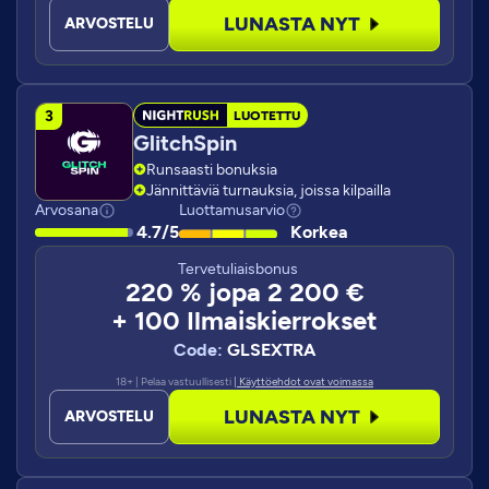
LUNASTA NYT
ARVOSTELU
LUOTETTU
GlitchSpin
Runsaasti bonuksia
Jännittäviä turnauksia, joissa kilpailla
Arvosana
Luottamusarvio
4.7/5
Korkea
Tervetuliaisbonus
220 % jopa 2 200 €
+ 100 Ilmaiskierrokset
Code:
GLSEXTRA
18+ | Pelaa vastuullisesti
| Käyttöehdot ovat voimassa
LUNASTA NYT
ARVOSTELU