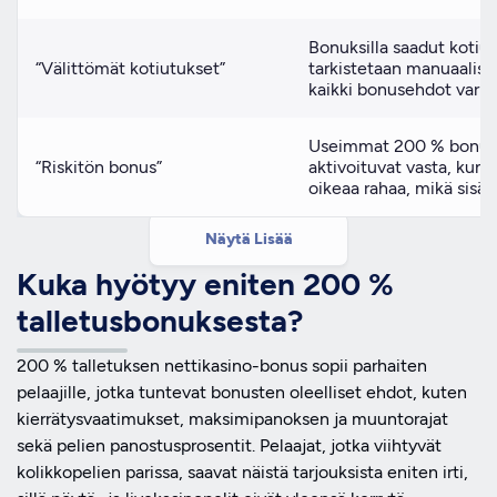
Bonuksilla saadut kotiu
“Välittömät kotiutukset”
tarkistetaan manuaalises
kaikki bonusehdot varma
Useimmat 200 % bonuk
“Riskitön bonus”
aktivoituvat vasta, kun 
oikeaa rahaa, mikä sisält
Näytä Lisää
Kuka hyötyy eniten 200 %
talletusbonuksesta?
200 % talletuksen nettikasino-bonus sopii parhaiten
pelaajille, jotka tuntevat bonusten oleelliset ehdot, kuten
kierrätysvaatimukset, maksimipanoksen ja muuntorajat
sekä pelien panostusprosentit. Pelaajat, jotka viihtyvät
kolikkopelien parissa, saavat näistä tarjouksista eniten irti,