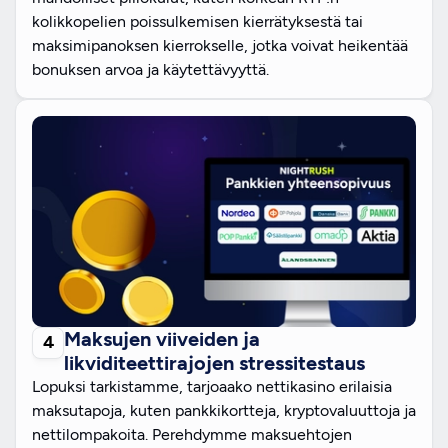
kolikkopelien poissulkemisen kierrätyksestä tai
maksimipanoksen kierrokselle, jotka voivat heikentää
bonuksen arvoa ja käytettävyyttä.
Maksujen viiveiden ja
likviditeettirajojen stressitestaus
Lopuksi tarkistamme, tarjoaako nettikasino erilaisia
maksutapoja, kuten pankkikortteja, kryptovaluuttoja ja
nettilompakoita. Perehdymme maksuehtojen