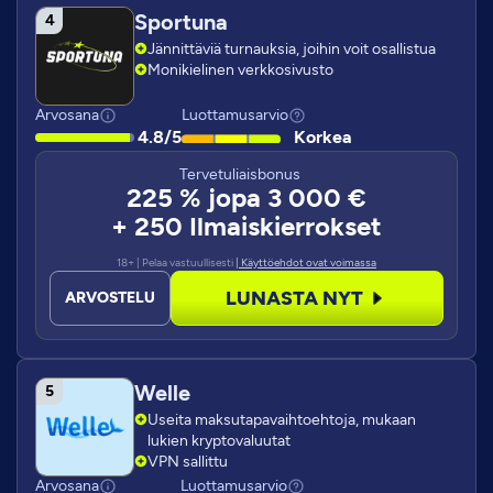
Sportuna
Jännittäviä turnauksia, joihin voit osallistua
Monikielinen verkkosivusto
Arvosana
Luottamusarvio
4.8/5
Korkea
Tervetuliaisbonus
225 % jopa 3 000 €
+ 250 Ilmaiskierrokset
18+ | Pelaa vastuullisesti
| Käyttöehdot ovat voimassa
LUNASTA NYT
ARVOSTELU
Welle
Useita maksutapavaihtoehtoja, mukaan
lukien kryptovaluutat
VPN sallittu
Arvosana
Luottamusarvio