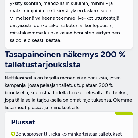
yksityiskohtiin, mahdollisiin kuluihin, minimi- ja
maksimirajoihin sekä kierrätyksen laskemiseen.
Viimeisenä vaiheena teemme live-kotiutustestejä,
erityisesti ruuhka-aikoina kuten viikonloppuisin,
mitataksemme kuinka kauan bonusten siirtyminen
saldolle oikeasti kestää.
Tasapainoinen näkemys 200 %
talletustarjouksista
Nettikasinoilla on tarjolla monenlaisia bonuksia, joten
kampanja, jossa pelaajan talletus tuplataan 200 %
bonuksella, kuulostaa todella houkuttelevalta. Kuitenkin,
jopa tällaisella tarjouksella on omat rajoituksensa. Olemme
listanneet plussat ja miinukset alle.
Plussat
Bonusprosentti, joka kolminkertaistaa talletukset