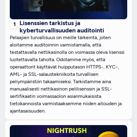
Lisenssien tarkistus ja
kyberturvallisuuden auditointi
Pelaajien turvallisuus on meille tärkeintä, joten
aloitamme auditoinnin varmistamalla, että
testattavalla nettikasinolla on voimassa oleva lisenssi
luotettavalta taholta. Odotamme myös, että
operaattorit käyttävät huipputason HTTPS-, KYC-,
AML- ja SSL-salaustekniikoita turvallisen
peliympäristön takaamiseksi. Tarkistamme aina
manuaalisesti nettikasinon pelilisenssin ja SSL-
sertifikaatin voimassaolon asianmukaisista
tietokannoista varmistaaksemme niiden aitouden ja
ajantasaisuuden.