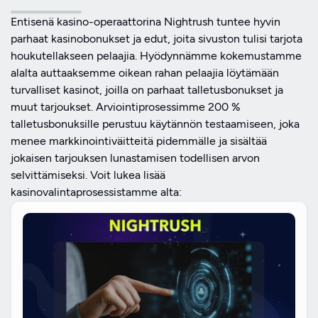
Entisenä kasino-operaattorina Nightrush tuntee hyvin
parhaat kasinobonukset ja edut, joita sivuston tulisi tarjota
houkutellakseen pelaajia. Hyödynnämme kokemustamme
alalta auttaaksemme oikean rahan pelaajia löytämään
turvalliset kasinot, joilla on parhaat talletusbonukset ja
muut tarjoukset. Arviointiprosessimme 200 %
talletusbonuksille perustuu käytännön testaamiseen, joka
menee markkinointiväitteitä pidemmälle ja sisältää
jokaisen tarjouksen lunastamisen todellisen arvon
selvittämiseksi. Voit lukea lisää
kasinovalintaprosessistamme alta: