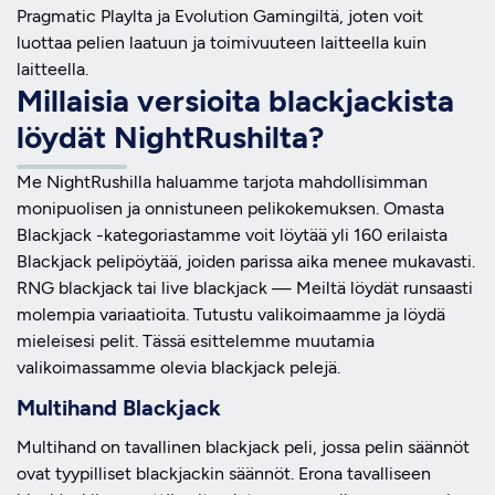
Pragmatic Playlta ja Evolution Gamingiltä, joten voit
luottaa pelien laatuun ja toimivuuteen laitteella kuin
laitteella.
Millaisia versioita blackjackista
löydät NightRushilta?
Me NightRushilla haluamme tarjota mahdollisimman
monipuolisen ja onnistuneen pelikokemuksen. Omasta
Blackjack -kategoriastamme voit löytää yli 160 erilaista
Blackjack pelipöytää, joiden parissa aika menee mukavasti.
RNG blackjack tai live blackjack — Meiltä löydät runsaasti
molempia variaatioita. Tutustu valikoimaamme ja löydä
mieleisesi pelit. Tässä esittelemme muutamia
valikoimassamme olevia blackjack pelejä.
Multihand Blackjack
Multihand on tavallinen blackjack peli, jossa pelin säännöt
ovat tyypilliset blackjackin säännöt. Erona tavalliseen