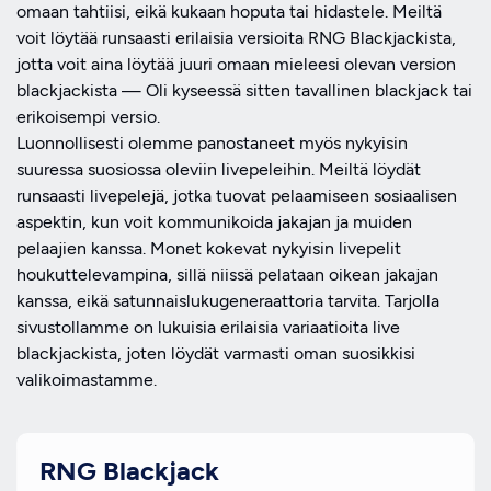
omaan tahtiisi, eikä kukaan hoputa tai hidastele. Meiltä
voit löytää runsaasti erilaisia versioita RNG Blackjackista,
jotta voit aina löytää juuri omaan mieleesi olevan version
blackjackista — Oli kyseessä sitten tavallinen blackjack tai
erikoisempi versio.
Luonnollisesti olemme panostaneet myös nykyisin
suuressa suosiossa oleviin livepeleihin. Meiltä löydät
runsaasti livepelejä, jotka tuovat pelaamiseen sosiaalisen
aspektin, kun voit kommunikoida jakajan ja muiden
pelaajien kanssa. Monet kokevat nykyisin livepelit
houkuttelevampina, sillä niissä pelataan oikean jakajan
kanssa, eikä satunnaislukugeneraattoria tarvita. Tarjolla
sivustollamme on lukuisia erilaisia variaatioita live
blackjackista, joten löydät varmasti oman suosikkisi
valikoimastamme.
RNG Blackjack