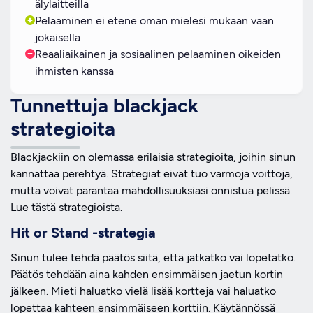
älylaitteilla
Pelaaminen ei etene oman mielesi mukaan vaan
jokaisella
Reaaliaikainen ja sosiaalinen pelaaminen oikeiden
ihmisten kanssa
Tunnettuja blackjack
strategioita
Blackjackiin on olemassa erilaisia strategioita, joihin sinun
kannattaa perehtyä. Strategiat eivät tuo varmoja voittoja,
mutta voivat parantaa mahdollisuuksiasi onnistua pelissä.
Lue tästä strategioista.
Hit or Stand -strategia
Sinun tulee tehdä päätös siitä, että jatkatko vai lopetatko.
Päätös tehdään aina kahden ensimmäisen jaetun kortin
jälkeen. Mieti haluatko vielä lisää kortteja vai haluatko
lopettaa kahteen ensimmäiseen korttiin. Käytännössä