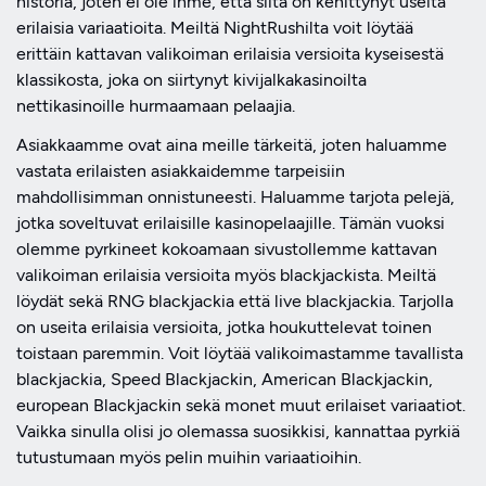
historia, joten ei ole ihme, että siitä on kehittynyt useita
erilaisia variaatioita. Meiltä NightRushilta voit löytää
erittäin kattavan valikoiman erilaisia versioita kyseisestä
klassikosta, joka on siirtynyt kivijalkakasinoilta
nettikasinoille hurmaamaan pelaajia.
Asiakkaamme ovat aina meille tärkeitä, joten haluamme
vastata erilaisten asiakkaidemme tarpeisiin
mahdollisimman onnistuneesti. Haluamme tarjota pelejä,
jotka soveltuvat erilaisille kasinopelaajille. Tämän vuoksi
olemme pyrkineet kokoamaan sivustollemme kattavan
valikoiman erilaisia versioita myös blackjackista. Meiltä
löydät sekä RNG blackjackia että live blackjackia. Tarjolla
on useita erilaisia versioita, jotka houkuttelevat toinen
toistaan paremmin. Voit löytää valikoimastamme tavallista
blackjackia, Speed Blackjackin, American Blackjackin,
european Blackjackin sekä monet muut erilaiset variaatiot.
Vaikka sinulla olisi jo olemassa suosikkisi, kannattaa pyrkiä
tutustumaan myös pelin muihin variaatioihin.