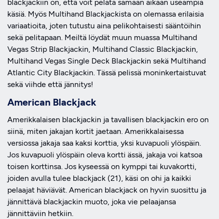
blackjackiin on, että voit pelata samaan aikaan useampia
käsiä. Myös Multihand Blackjackista on olemassa erilaisia
variaatioita, joten tutustu aina pelikohtaisesti sääntöihin
sekä pelitapaan. Meiltä löydät muun muassa Multihand
Vegas Strip Blackjackin, Multihand Classic Blackjackin,
Multihand Vegas Single Deck Blackjackin sekä Multihand
Atlantic City Blackjackin. Tässä pelissä moninkertaistuvat
sekä viihde että jännitys!
American Blackjack
Amerikkalaisen blackjackin ja tavallisen blackjackin ero on
siinä, miten jakajan kortit jaetaan. Amerikkalaisessa
versiossa jakaja saa kaksi korttia, yksi kuvapuoli ylöspäin.
Jos kuvapuoli ylöspäin oleva kortti ässä, jakaja voi katsoa
toisen korttinsa. Jos kyseessä on kymppi tai kuvakortti,
joiden avulla tulee blackjack (21), käsi on ohi ja kaikki
pelaajat häviävät. American blackjack on hyvin suosittu ja
jännittävä blackjackin muoto, joka vie pelaajansa
jännittäviin hetkiin.