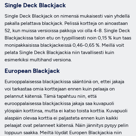
Single Deck Blackjack
Single Deck Blackjack on nimensä mukaisesti vain yhdellä
pakalla pelattava blackjack. Pelissä kortteja on ainoastaan
52, kun muissa versioissa pakkoja voi olla 4-8. Single Deck
Blackjackissa talon etu on tyypillisesti noin 0,15 % kun taas
monipakkaisissa blackjackeissä 0,46-0,65 %. Meillä voit
pelata Single Deck Blackjackia niin tavallisesti kuin
esimerkiksi multihand versiona.
European Blackjack
Eurooppalaisessa blackjackissa sääntönä on, ettei jakaja
voi tarkastaa omia korttejaan ennen kuin pelaaja on
pelannut kätensä. Tämä tapahtuu niin, että
eurooppalaisessa blackjackissa jakaja saa kuvapuoli
ylöspäin korttinsa, mutta ei katso toista korttia. Kuvapuoli
alaspäin olevaa korttia ei paljasteta ennen kuin kaikki
pelaajat ovat pelanneet kätensä. Näin jännitys pysyy pelin
loppuun saakka. Meiltä löydät Europen Blackjackia niin