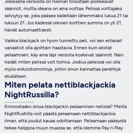
Jokaisella versioilla on hieman toisistaan poikkeavat
säännöt, mutta ideana on aina voittaa. Pelissä voittajaksi
selviytyy se, joka pääsee kädellään lähemmäksi lukua 21 tai
lukuun 21. Jos kädessä olevien korttien summa on yli 21,
häviät automaattisesti.
Vaikka blackjack on hyvin tunnettu peli, voi sen erilaiset
variaatiot olla ajoittain haastavia. Ennen kuin aloitat
pelaamisen, käy aina läpi versiota koskevat säännöt. Näin
tiedät miten pelissä voit toimia. Joskus peleissä voi olla
myös erikoistoimintoja, joihin sinun kannattaa perehtyä
etukäteen.
Miten pelata nettiblackjackia
NightRussilla?
Kiinnostaako sinua blackjackin pelaaminen netissä? Meillä
NightRushilla voit päästä pelaamaan nettiblackjackia
ilman, että joudut kauaa odottamaan. Pelaamaan pääsystä
tekee helppoa muun muassa se, että olemme Pay n Play