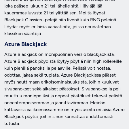
joka pääsee lukuun 21 tai lähelle sitä. Häviäjä jää
kauemmas luvusta 21 tai ylittää sen. Meiltä löydät
Blackjack Classics -pelejä niin livenä kuin RNG peleinä.
Löydät myös erilaisia variaatioita, joissa noudatetaan
klassikon sääntöjä.
Azure Blackjack
Azure Blackjack on monipuolinen versio blackjackista.
Azure Blackjack pöydistä löytyy pöytiä niin high rollereille
kuin pienillä panoksilla pelaaville. Pelissä voit nostaa,
odottaa, jakaa sekä tuplata. Azure Blackjackissa pääset
myös nauttimaan erikoisominaisuuksista, joihin kuuluvat
sivupanokset sekä aikaiset päätökset. Sivupanoksella peli
muuttuu moninpeliksi ja nopeat päätökset tekevät pelistä
nopeatempoisemman ja jännittävämmän. Meidän
kattavassa valikoimassamme on myös useita erilaisia Azure
Blackjack pöytiä, joihin sinun kannattaa ehdottomasti
tutusta.