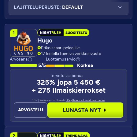
LAJITTELUPERUSTE:
DEFAULT
SUOSITELTU
Hugo
Erikoissaari pelaajille
17 kielellä toimiva verkkosivusto
Arvosana
Luottamusarvio
5/5
Korkea
Tervetuliaisbonus
325% jopa 5 450 €
+ 275 Ilmaiskierrokset
18+ | Pelaa vastuullisesti
| Käyttöehdot ovat voimassa
LUNASTA NYT
ARVOSTELU
TRENDAAVA