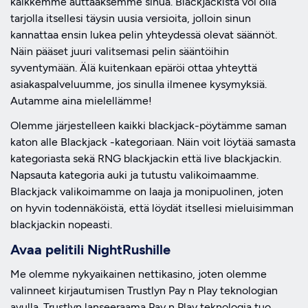
kaikkemme auttaaksemme sinua. Blackjackista voi olla
tarjolla itsellesi täysin uusia versioita, jolloin sinun
kannattaa ensin lukea pelin yhteydessä olevat säännöt.
Näin pääset juuri valitsemasi pelin sääntöihin
syventymään. Älä kuitenkaan epäröi ottaa yhteyttä
asiakaspalveluumme, jos sinulla ilmenee kysymyksiä.
Autamme aina mielellämme!
Olemme järjestelleen kaikki blackjack-pöytämme saman
katon alle Blackjack -kategoriaan. Näin voit löytää samasta
kategoriasta sekä RNG blackjackin että live blackjackin.
Napsauta kategoria auki ja tutustu valikoimaamme.
Blackjack valikoimamme on laaja ja monipuolinen, joten
on hyvin todennäköistä, että löydät itsellesi mieluisimman
blackjackin nopeasti.
Avaa pelitili NightRushille
Me olemme nykyaikainen nettikasino, joten olemme
valinneet kirjautumisen Trustlyn Pay n Play teknologian
avulla. Trustlyn lanseeraama Pay n Play teknologia tuo