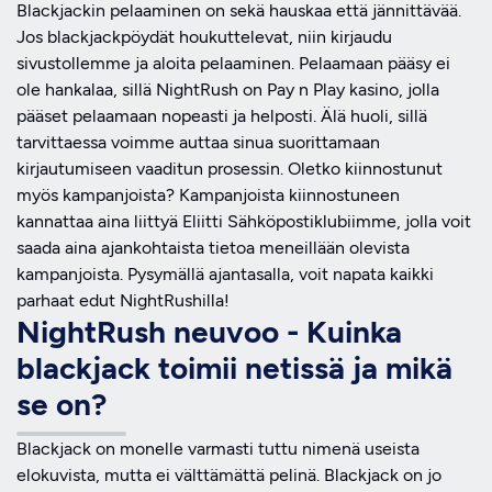
Blackjackin pelaaminen on sekä hauskaa että jännittävää.
Jos blackjackpöydät houkuttelevat, niin kirjaudu
sivustollemme ja aloita pelaaminen. Pelaamaan pääsy ei
ole hankalaa, sillä NightRush on Pay n Play kasino, jolla
pääset pelaamaan nopeasti ja helposti. Älä huoli, sillä
tarvittaessa voimme auttaa sinua suorittamaan
kirjautumiseen vaaditun prosessin. Oletko kiinnostunut
myös kampanjoista? Kampanjoista kiinnostuneen
kannattaa aina liittyä Eliitti Sähköpostiklubiimme, jolla voit
saada aina ajankohtaista tietoa meneillään olevista
kampanjoista. Pysymällä ajantasalla, voit napata kaikki
parhaat edut NightRushilla!
NightRush neuvoo - Kuinka
blackjack toimii netissä ja mikä
se on?
Blackjack on monelle varmasti tuttu nimenä useista
elokuvista, mutta ei välttämättä pelinä. Blackjack on jo