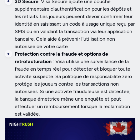
3D Secure
: Visa Secure ajoute une couche
supplémentaire d’authentification pour les dépôts et
les retraits. Les joueurs peuvent devoir confirmer leur
identité en saisissant un code à usage unique reçu par
SMS ou en validant la transaction via leur application
bancaire. Cela aide à prévenir l’utilisation non
autorisée de votre carte.
Protection contre la fraude et options de
rétrofacturation
: Visa utilise une surveillance de la
fraude en temps réel pour détecter et bloquer toute
activité suspecte. Sa politique de responsabilité zéro
protège les joueurs contre les transactions non
autorisées. Si une activité frauduleuse est détectée,
la banque émettrice mène une enquête et peut
effectuer un remboursement lorsque la réclamation
est validée.