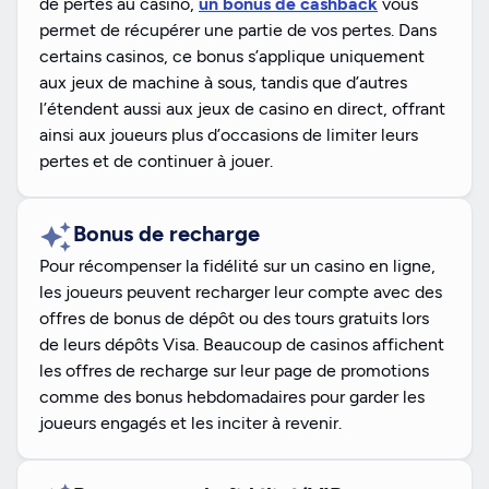
de pertes au casino,
un bonus de cashback
vous
permet de récupérer une partie de vos pertes. Dans
certains casinos, ce bonus s’applique uniquement
aux jeux de machine à sous, tandis que d’autres
l’étendent aussi aux jeux de casino en direct, offrant
ainsi aux joueurs plus d’occasions de limiter leurs
pertes et de continuer à jouer.
Bonus de recharge
Pour récompenser la fidélité sur un casino en ligne,
les joueurs peuvent recharger leur compte avec des
offres de bonus de dépôt ou des tours gratuits lors
de leurs dépôts Visa. Beaucoup de casinos affichent
les offres de recharge sur leur page de promotions
comme des bonus hebdomadaires pour garder les
joueurs engagés et les inciter à revenir.