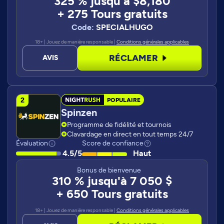
325 % jusqu'à $8,180
+ 275 Tours gratuits
Code:
SPECIALHUGO
18+ | Jouez de manière responsable |
Conditions générales applicables
RÉCLAMER
AVIS
POPULAIRE
Spinzen
Programme de fidélité et tournois
Clavardage en direct en tout temps 24/7
Évaluation
Score de confiance
4.5/5
Haut
Bonus de bienvenue
310 % jusqu'à 7 050 $
+ 650 Tours gratuits
18+ | Jouez de manière responsable |
Conditions générales applicables