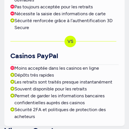
Pas toujours acceptée pour les retraits
Nécessite la saisie des informations de carte
Sécurité renforcée grâce à l’authentification 3D
Secure
Casinos PayPal
Moins acceptée dans les casinos en ligne
Dépôts très rapides
Les retraits sont traités presque instantanément
Souvent disponible pour les retraits
Permet de garder les informations bancaires
confidentielles auprès des casinos
Sécurité 2FA et politiques de protection des
acheteurs