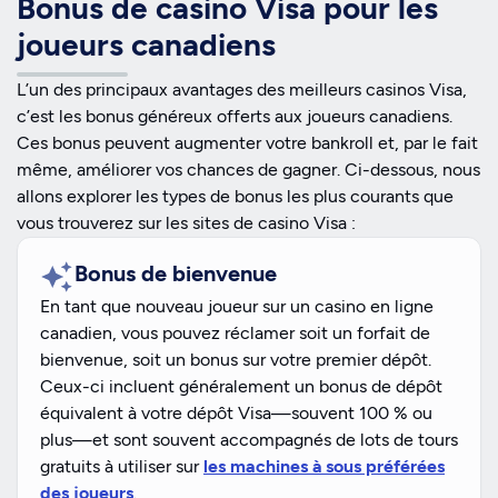
Bonus de casino Visa pour les
joueurs canadiens
L’un des principaux avantages des meilleurs casinos Visa,
c’est les bonus généreux offerts aux joueurs canadiens.
Ces bonus peuvent augmenter votre bankroll et, par le fait
même, améliorer vos chances de gagner. Ci-dessous, nous
allons explorer les types de bonus les plus courants que
vous trouverez sur les sites de casino Visa :
Bonus de bienvenue
En tant que nouveau joueur sur un casino en ligne
canadien, vous pouvez réclamer soit un forfait de
bienvenue, soit un bonus sur votre premier dépôt.
Ceux-ci incluent généralement un bonus de dépôt
équivalent à votre dépôt Visa—souvent 100 % ou
plus—et sont souvent accompagnés de lots de tours
gratuits à utiliser sur
les machines à sous préférées
des joueurs
.