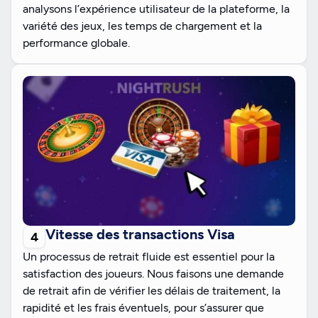
analysons l’expérience utilisateur de la plateforme, la
variété des jeux, les temps de chargement et la
performance globale.
Vitesse des transactions Visa
Un processus de retrait fluide est essentiel pour la
satisfaction des joueurs. Nous faisons une demande
de retrait afin de vérifier les délais de traitement, la
rapidité et les frais éventuels, pour s’assurer que