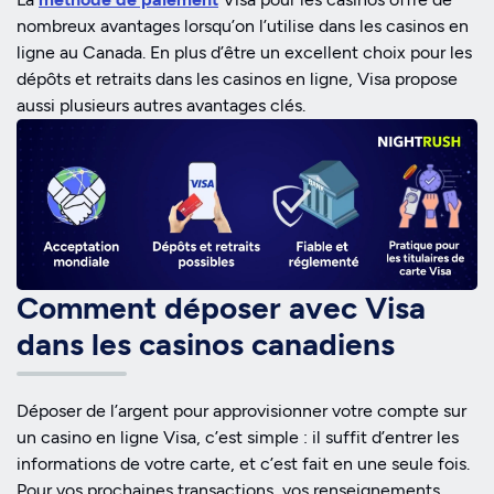
nombreux avantages lorsqu’on l’utilise dans les casinos en
ligne au Canada. En plus d’être un excellent choix pour les
dépôts et retraits dans les casinos en ligne, Visa propose
aussi plusieurs autres avantages clés.
Comment déposer avec Visa
dans les casinos canadiens
Déposer de l’argent pour approvisionner votre compte sur
un casino en ligne Visa, c’est simple : il suffit d’entrer les
informations de votre carte, et c’est fait en une seule fois.
Pour vos prochaines transactions, vos renseignements