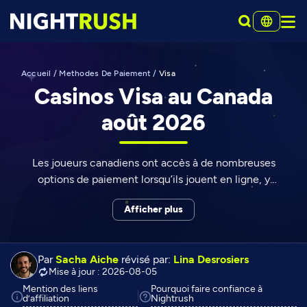
Accueil
/
Methodes De Paiement
/
Visa
Casinos Visa au Canada
août 2026
Les joueurs canadiens ont accès à de nombreuses
options de paiement lorsqu’ils jouent en ligne, y
compris Visa, un fournisseur de paiement très réputé
Afficher plus
et populaire. Les cartes de crédit et de débit Visa sont
acceptées partout et offrent une sécurité et une
commodité remarquables. Notre guide présente les
Par
Sacha Aiche
révisé par:
Lina Desrosiers
meilleurs casinos en ligne au Canada qui acceptent
Mise à jour : 2026-08-05
Visa, en proposant des plateformes sécurisées avec
Mention des liens
Pourquoi faire confiance à
d’immenses bibliothèques de jeux et des bonus de
Click to view additional information
Click to view additional in
d’affiliation
Nightrush