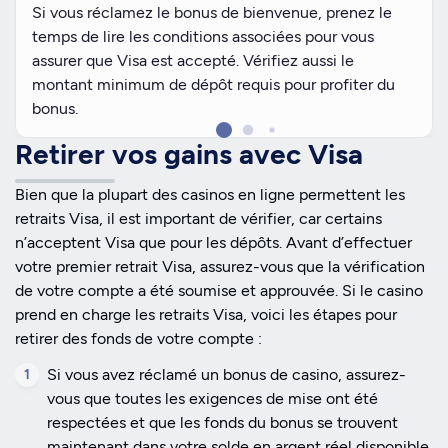
Si vous réclamez le bonus de bienvenue, prenez le
temps de lire les conditions associées pour vous
assurer que Visa est accepté. Vérifiez aussi le
montant minimum de dépôt requis pour profiter du
bonus.
Retirer vos gains avec Visa
Bien que la plupart des casinos en ligne permettent les
retraits Visa, il est important de vérifier, car certains
n’acceptent Visa que pour les dépôts. Avant d’effectuer
votre premier retrait Visa, assurez-vous que la vérification
de votre compte a été soumise et approuvée. Si le casino
prend en charge les retraits Visa, voici les étapes pour
retirer des fonds de votre compte :
Si vous avez réclamé un bonus de casino, assurez-
vous que toutes les exigences de mise ont été
respectées et que les fonds du bonus se trouvent
maintenant dans votre solde en argent réel disponible