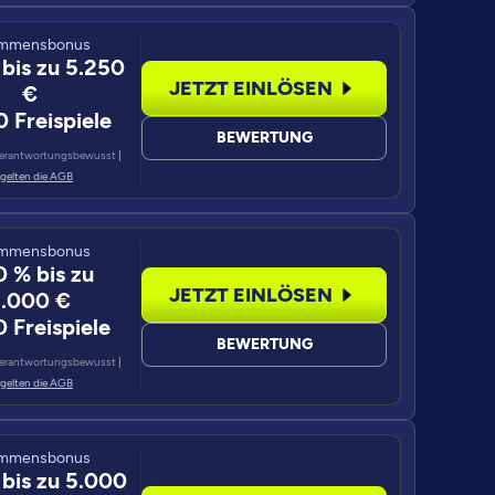
ommensbonus
bis zu 5.250
JETZT EINLÖSEN
€
 Freispiele
BEWERTUNG
e verantwortungsbewusst
|
 gelten die AGB
ommensbonus
 % bis zu
JETZT EINLÖSEN
.000 €
 Freispiele
BEWERTUNG
e verantwortungsbewusst
|
 gelten die AGB
ommensbonus
bis zu 5.000