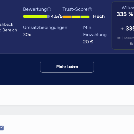
Willk
Bewertung
Trust-Score
335 % 
4.5/5
Hoch
ashback
Umsatzbedingungen:
Min.
+ 335
t-Bereich
30x
Einzahlung:
18+ | Spiel
20 €
Es
Mehr laden