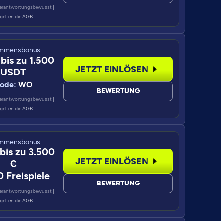
e verantwortungsbewusst
|
 gelten die AGB
ommensbonus
bis zu 1.500
JETZT EINLÖSEN
USDT
ode:
WO
BEWERTUNG
e verantwortungsbewusst
|
 gelten die AGB
ommensbonus
bis zu 3.500
JETZT EINLÖSEN
€
 Freispiele
BEWERTUNG
e verantwortungsbewusst
|
 gelten die AGB