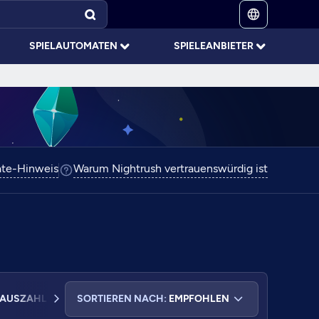
SPIELAUTOMATEN
SPIELEANBIETER
Click to view additional information
Click to vie
iate-Hinweis
Warum Nightrush vertrauenswürdig ist
 AUSZAHLUNG
SORTIEREN NACH:
MOBIL
KRYPTO
EMPFOHLEN
FREISPIELE
VIP
VPN