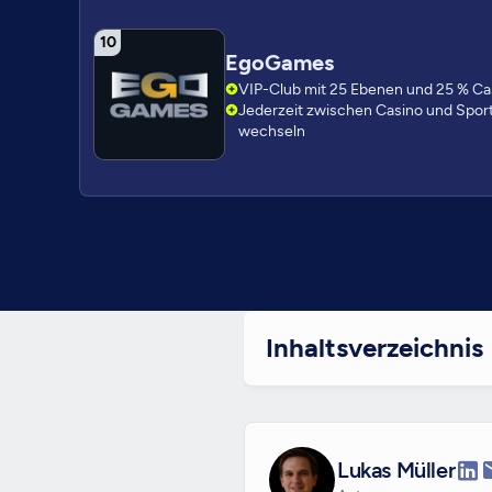
EgoGames
VIP-Club mit 25 Ebenen und 25 % C
Jederzeit zwischen Casino und Spor
wechseln
Inhaltsverzeichnis
Lukas Müller