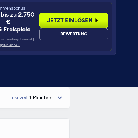
ommensbonus
bis zu 2.750
JETZT EINLÖSEN
€
 Freispiele
BEWERTUNG
e verantwortungsbewusst
|
 gelten die AGB
Lesezeit:
1 Minuten