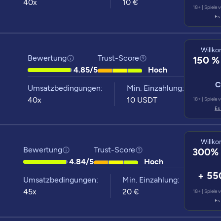
40x
10 €
18+ | Spiel
Es
Willk
Bewertung
Trust-Score
150 % 
4.85/5
Hoch
C
Umsatzbedingungen:
Min. Einzahlung:
40x
10 USDT
18+ | Spiel
Es
Willk
Bewertung
Trust-Score
300% 
4.84/5
Hoch
+ 550
Umsatzbedingungen:
Min. Einzahlung:
45x
20 €
18+ | Spiel
Es