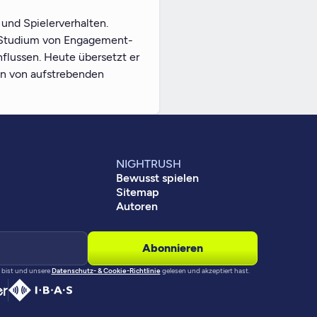
und Spielerverhalten.
m Studium von Engagement-
flussen. Heute übersetzt er
en von aufstrebenden
NIGHTRUSH
Bewusst spielen
Sitemap
Autoren
t bist und unsere
Datenschutz- & Cookie-Richtlinie
gelesen und akzeptiert hast.