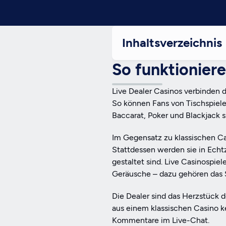
Inhaltsverzeichnis
So funktioniere
Live Dealer Casinos verbinden 
So können Fans von Tischspielen
Baccarat, Poker und Blackjack s
Im Gegensatz zu klassischen Ca
Stattdessen werden sie in Echtz
gestaltet sind. Live Casinospie
Geräusche – dazu gehören das S
Die Dealer sind das Herzstück de
aus einem klassischen Casino k
Kommentare im Live-Chat.