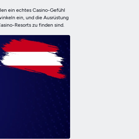
elen ein echtes Casino-Gefühl
inkeln ein, und die Ausrüstung
asino-Resorts zu finden sind.