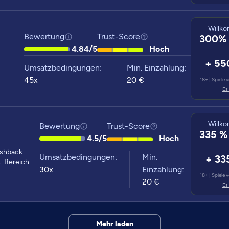
Willk
Bewertung
Trust-Score
300% 
4.84/5
Hoch
+ 550
Umsatzbedingungen:
Min. Einzahlung:
45x
20 €
18+ | Spiel
Es
Willk
Bewertung
Trust-Score
335 % 
4.5/5
Hoch
ashback
Umsatzbedingungen:
Min.
+ 335
t-Bereich
30x
Einzahlung:
18+ | Spiel
20 €
Es
Mehr laden