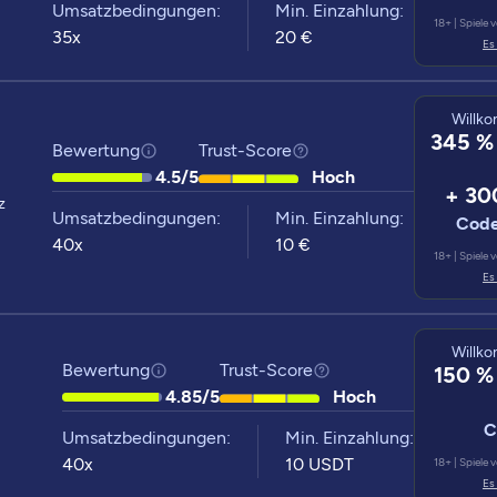
Umsatzbedingungen:
Min. Einzahlung:
18+ | Spiel
35x
20 €
Es
Willk
345 % 
Bewertung
Trust-Score
4.5/5
Hoch
+ 300
z
Umsatzbedingungen:
Min. Einzahlung:
Cod
40x
10 €
18+ | Spiel
Es
Willk
Bewertung
Trust-Score
150 % 
4.85/5
Hoch
C
Umsatzbedingungen:
Min. Einzahlung:
40x
10 USDT
18+ | Spiel
Es