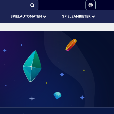
SPIELAUTOMATEN
SPIELEANBIETER