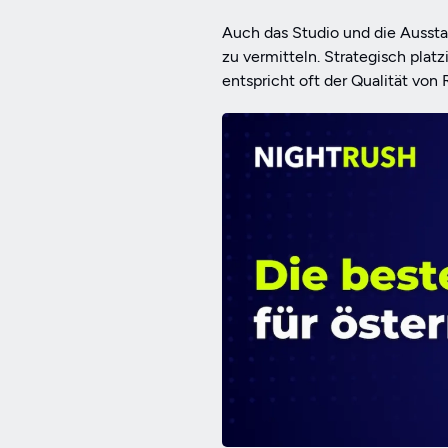
Auch das Studio und die Aussta
zu vermitteln. Strategisch pla
entspricht oft der Qualität von