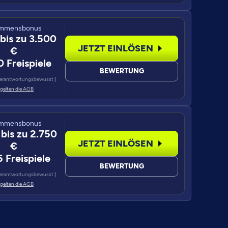
ommensbonus
bis zu 3.500
JETZT EINLÖSEN
€
 Freispiele
BEWERTUNG
e verantwortungsbewusst
|
 gelten die AGB
ommensbonus
bis zu 2.750
JETZT EINLÖSEN
€
 Freispiele
BEWERTUNG
e verantwortungsbewusst
|
 gelten die AGB