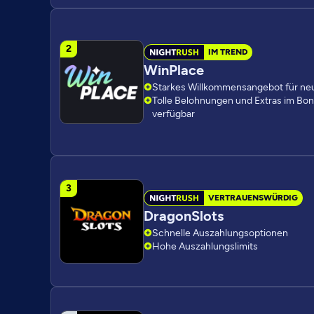
IM TREND
WinPlace
Starkes Willkommensangebot für neu
Tolle Belohnungen und Extras im Bo
verfügbar
VERTRAUENSWÜRDIG
DragonSlots
Schnelle Auszahlungsoptionen
Hohe Auszahlungslimits