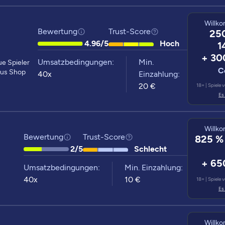
Willk
Bewertung
Trust-Score
250
4.96/5
Hoch
1
+ 300
Umsatzbedingungen:
Min.
e Spieler
C
nus Shop
40x
Einzahlung:
20 €
18+ | Spiel
Es
Willk
Bewertung
Trust-Score
825 % 
2/5
Schlecht
+ 650
Umsatzbedingungen:
Min. Einzahlung:
40x
10 €
18+ | Spiel
Es
Willk