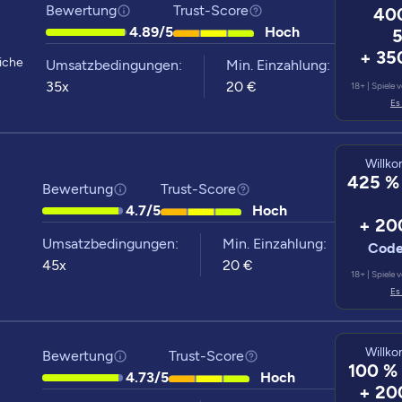
Bewertung
Trust-Score
400
4.89/5
Hoch
5
+ 350
iche
Umsatzbedingungen:
Min. Einzahlung:
35x
20 €
18+ | Spiel
Es
Willk
425 % 
Bewertung
Trust-Score
4.7/5
Hoch
+ 200
Umsatzbedingungen:
Min. Einzahlung:
Cod
45x
20 €
18+ | Spiel
Es
Willk
Bewertung
Trust-Score
100 % 
4.73/5
Hoch
+ 200