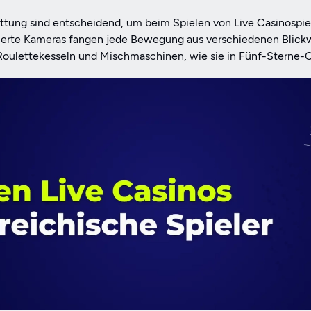
ttung sind entscheidend, um beim Spielen von Live Casinospi
tzierte Kameras fangen jede Bewegung aus verschiedenen Blickw
 Roulettekesseln und Mischmaschinen, wie sie in Fünf-Sterne-C