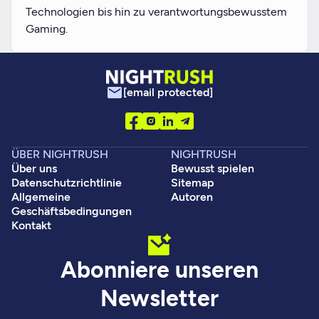
Technologien bis hin zu verantwortungsbewusstem
Gaming.
[email protected]
ÜBER NIGHTRUSH
NIGHTRUSH
Über uns
Bewusst spielen
Datenschutzrichtlinie
Sitemap
Allgemeine
Autoren
Geschäftsbedingungen
Kontakt
Abonniere unseren
Newsletter