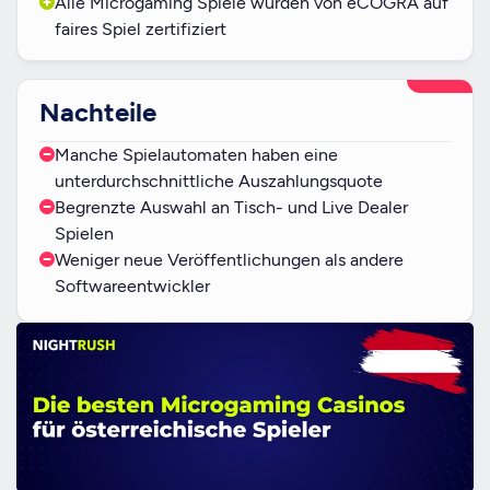
Alle Microgaming Spiele wurden von eCOGRA auf
faires Spiel zertifiziert
Nachteile
Manche Spielautomaten haben eine
unterdurchschnittliche Auszahlungsquote
Begrenzte Auswahl an Tisch- und Live Dealer
Spielen
Weniger neue Veröffentlichungen als andere
Softwareentwickler