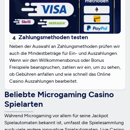
Zahlungsmethoden testen
Neben der Auswahl an Zahlungsmethoden prüfen wir
auch die Mindestbeträge für Ein- und Auszahlungen.
Wenn wir den Willkommensbonus oder Bonus
Freispiele beanspruchen, zahlen wir ein, um zu sehen,
ob Gebühren anfallen und wie schnell das Online
Casino Auszahlungen bearbeitet.
Beliebte Microgaming Casino
Spielarten
Während Microgaming vor allem für seine Jackpot
Spielautomaten bekannt ist, umfasst die Spielesammlung
auch viele andere innovative Spielautomaten, Live Casino