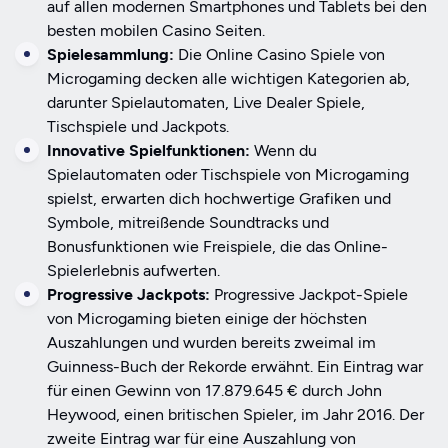
auf allen modernen Smartphones und Tablets bei den
besten mobilen Casino Seiten.
Spielesammlung:
Die Online Casino Spiele von
Microgaming decken alle wichtigen Kategorien ab,
darunter Spielautomaten, Live Dealer Spiele,
Tischspiele und Jackpots.
Innovative Spielfunktionen:
Wenn du
Spielautomaten oder Tischspiele von Microgaming
spielst, erwarten dich hochwertige Grafiken und
Symbole, mitreißende Soundtracks und
Bonusfunktionen wie Freispiele, die das Online-
Spielerlebnis aufwerten.
Progressive Jackpots:
Progressive Jackpot-Spiele
von Microgaming bieten einige der höchsten
Auszahlungen und wurden bereits zweimal im
Guinness-Buch der Rekorde erwähnt. Ein Eintrag war
für einen Gewinn von 17.879.645 € durch John
Heywood, einen britischen Spieler, im Jahr 2016. Der
zweite Eintrag war für eine Auszahlung von