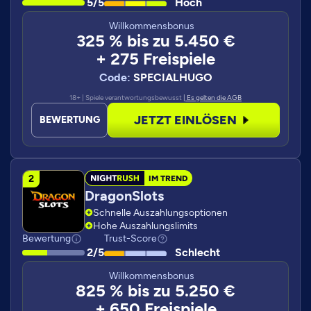
5/5
Hoch
Willkommensbonus
325 % bis zu 5.450 €
+ 275 Freispiele
Code:
SPECIALHUGO
18+ | Spiele verantwortungsbewusst
| Es gelten die AGB
JETZT EINLÖSEN
BEWERTUNG
IM TREND
DragonSlots
Schnelle Auszahlungsoptionen
Hohe Auszahlungslimits
Bewertung
Trust-Score
2/5
Schlecht
Willkommensbonus
825 % bis zu 5.250 €
+ 650 Freispiele