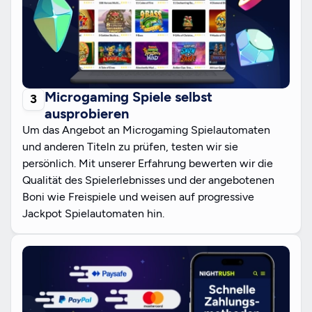
Microgaming Spiele selbst
ausprobieren
Um das Angebot an Microgaming Spielautomaten
und anderen Titeln zu prüfen, testen wir sie
persönlich. Mit unserer Erfahrung bewerten wir die
Qualität des Spielerlebnisses und der angebotenen
Boni wie Freispiele und weisen auf progressive
Jackpot Spielautomaten hin.