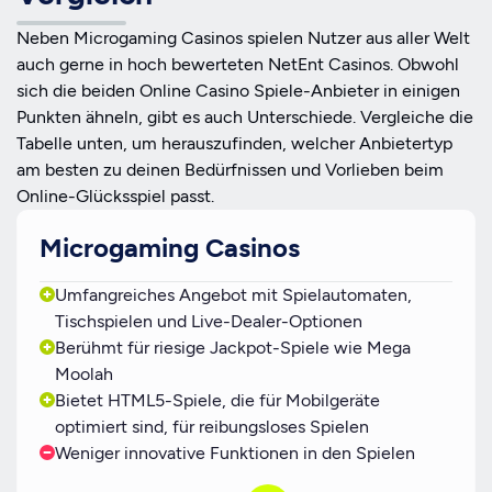
Neben Microgaming Casinos spielen Nutzer aus aller Welt
auch gerne in hoch bewerteten NetEnt Casinos. Obwohl
sich die beiden Online Casino Spiele-Anbieter in einigen
Punkten ähneln, gibt es auch Unterschiede. Vergleiche die
Tabelle unten, um herauszufinden, welcher Anbietertyp
am besten zu deinen Bedürfnissen und Vorlieben beim
Online-Glücksspiel passt.
Microgaming Casinos
Umfangreiches Angebot mit Spielautomaten,
Tischspielen und Live-Dealer-Optionen
Berühmt für riesige Jackpot-Spiele wie Mega
Moolah
Bietet HTML5-Spiele, die für Mobilgeräte
optimiert sind, für reibungsloses Spielen
Weniger innovative Funktionen in den Spielen