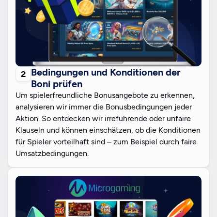
Bedingungen und Konditionen der
Boni prüfen
Um spielerfreundliche Bonusangebote zu erkennen,
analysieren wir immer die Bonusbedingungen jeder
Aktion. So entdecken wir irreführende oder unfaire
Klauseln und können einschätzen, ob die Konditionen
für Spieler vorteilhaft sind – zum Beispiel durch faire
Umsatzbedingungen.