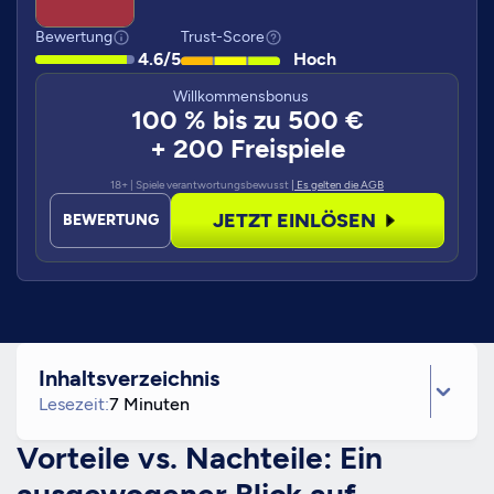
Bewertung
Trust-Score
4.6/5
Hoch
Willkommensbonus
100 % bis zu 500 €
+ 200 Freispiele
18+ | Spiele verantwortungsbewusst
| Es gelten die AGB
JETZT EINLÖSEN
BEWERTUNG
Inhaltsverzeichnis
Lesezeit:
7 Minuten
Vorteile vs. Nachteile: Ein