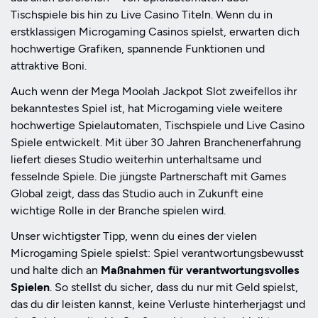
Tischspiele bis hin zu Live Casino Titeln. Wenn du in
erstklassigen Microgaming Casinos spielst, erwarten dich
hochwertige Grafiken, spannende Funktionen und
attraktive Boni.
Auch wenn der Mega Moolah Jackpot Slot zweifellos ihr
bekanntestes Spiel ist, hat Microgaming viele weitere
hochwertige Spielautomaten, Tischspiele und Live Casino
Spiele entwickelt. Mit über 30 Jahren Branchenerfahrung
liefert dieses Studio weiterhin unterhaltsame und
fesselnde Spiele. Die jüngste Partnerschaft mit Games
Global zeigt, dass das Studio auch in Zukunft eine
wichtige Rolle in der Branche spielen wird.
Unser wichtigster Tipp, wenn du eines der vielen
Microgaming Spiele spielst: Spiel verantwortungsbewusst
und halte dich an
Maßnahmen für verantwortungsvolles
Spielen
. So stellst du sicher, dass du nur mit Geld spielst,
das du dir leisten kannst, keine Verluste hinterherjagst und