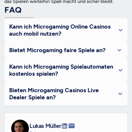
das Spielen weiterhin Spaß macht und sicher bleibt.
FAQ
Kann ich Microgaming Online Casinos
auch mobil nutzen?
Bietet Microgaming faire Spiele an?
Kann ich Microgaming Spielautomaten
kostenlos spielen?
Bieten Microgaming Casinos Live
Dealer Spiele an?
Lukas Müller