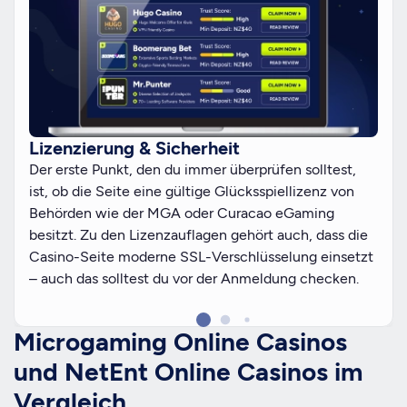
Lizenzierung & Sicherheit
Der erste Punkt, den du immer überprüfen solltest,
ist, ob die Seite eine gültige Glücksspiellizenz von
Behörden wie der MGA oder Curacao eGaming
besitzt. Zu den Lizenzauflagen gehört auch, dass die
Casino-Seite moderne SSL-Verschlüsselung einsetzt
– auch das solltest du vor der Anmeldung checken.
Microgaming Online Casinos
und NetEnt Online Casinos im
Vergleich