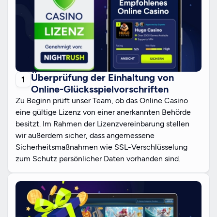
Überprüfung der Einhaltung von
Online-Glücksspielvorschriften
Zu Beginn prüft unser Team, ob das Online Casino
eine gültige Lizenz von einer anerkannten Behörde
besitzt. Im Rahmen der Lizenzvereinbarung stellen
wir außerdem sicher, dass angemessene
Sicherheitsmaßnahmen wie SSL-Verschlüsselung
zum Schutz persönlicher Daten vorhanden sind.