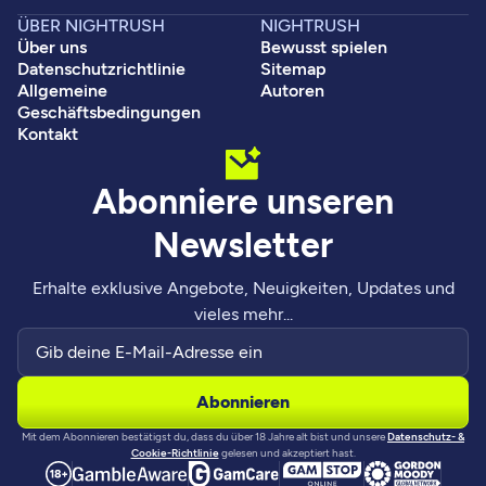
ÜBER NIGHTRUSH
NIGHTRUSH
Über uns
Bewusst spielen
Datenschutzrichtlinie
Sitemap
Allgemeine
Autoren
Geschäftsbedingungen
Kontakt
Abonniere unseren
Newsletter
Erhalte exklusive Angebote, Neuigkeiten, Updates und
vieles mehr...
Mit dem Abonnieren bestätigst du, dass du über 18 Jahre alt bist und unsere
Datenschutz- &
Cookie-Richtlinie
gelesen und akzeptiert hast.