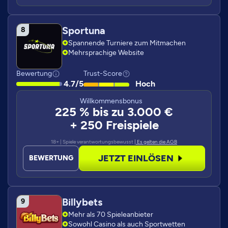
Sportuna
Spannende Turniere zum Mitmachen
Mehrsprachige Website
Bewertung
Trust-Score
4.7/5
Hoch
Willkommensbonus
225 % bis zu 3.000 €
+ 250 Freispiele
18+ | Spiele verantwortungsbewusst
| Es gelten die AGB
JETZT EINLÖSEN
BEWERTUNG
Billybets
Mehr als 70 Spieleanbieter
Sowohl Casino als auch Sportwetten