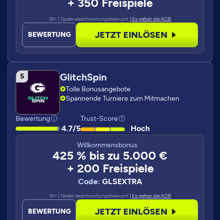
+ 350 Freispiele
18+ | Spiele verantwortungsbewusst
| Es gelten die AGB
JETZT EINLÖSEN
BEWERTUNG
GlitchSpin
Tolle Bonusangebote
Spannende Turniere zum Mitmachen
Bewertung
Trust-Score
4.7/5
Hoch
Willkommensbonus
425 % bis zu 5.000 €
+ 200 Freispiele
Code:
GLSEXTRA
18+ | Spiele verantwortungsbewusst
| Es gelten die AGB
JETZT EINLÖSEN
BEWERTUNG