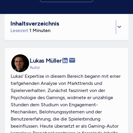
Inhaltsverzeichnis
Lesezeit:
1 Minuten
Lukas Müller
Autor
Lukas' Expertise in diesem Bereich begann mit einer
tiefgehenden Analyse von Markttrends und
Spielerverhalten. Zunächst fasziniert von der
Psychologie des Gamings, widmete er unzählige
Stunden dem Studium von Engagement-
Mechaniken, Belohnungssystemen und der
Benutzererfahrung, die die Spielerbindung
beeinflussen. Heute übersetzt er als Gaming-Autor