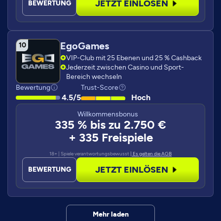
JETZT EINLÖSEN
BEWERTUNG
EgoGames
VIP-Club mit 25 Ebenen und 25 % Cashback
Jederzeit zwischen Casino und Sport-
Bereich wechseln
Bewertung
Trust-Score
4.5/5
Hoch
Willkommensbonus
335 % bis zu 2.750 €
+ 335 Freispiele
18+ | Spiele verantwortungsbewusst
| Es gelten die AGB
JETZT EINLÖSEN
BEWERTUNG
Mehr laden