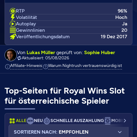
RTP
96%
Volatilität
Hoch
Autoplay
Ja
Gewinnlinien
20
Veröffentlichungsdatum
19 Dez 2017
Von
Lukas Müller
geprüft von:
Sophie Huber
Aktualisiert: 05/08/2026
Click to view additional information
Click to
Affiliate-Hinweis
Warum Nightrush vertrauenswürdig ist
Top-Seiten für Royal Wins Slot
für österreichische Spieler
ALLE
NEU
SCHNELLE AUSZAHLUNG
MOBIL
K
SORTIEREN NACH:
EMPFOHLEN