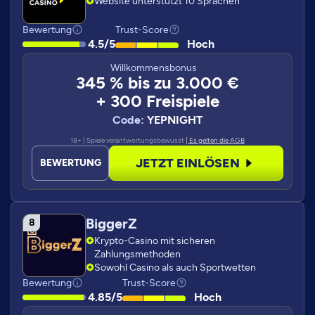
Website unterstützt 10 Sprachen
Bewertung
Trust-Score
4.5/5
Hoch
Willkommensbonus
345 % bis zu 3.000 €
+ 300 Freispiele
Code:
YEPNIGHT
18+ | Spiele verantwortungsbewusst
| Es gelten die AGB
JETZT EINLÖSEN
BEWERTUNG
BiggerZ
Krypto-Casino mit sicheren
Zahlungsmethoden
Sowohl Casino als auch Sportwetten
Bewertung
Trust-Score
4.85/5
Hoch