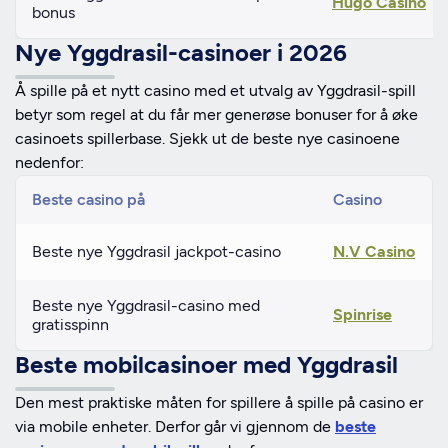
Hugo Casino
bonus
Nye Yggdrasil-casinoer i 2026
Å spille på et nytt casino med et utvalg av Yggdrasil-spill
betyr som regel at du får mer generøse bonuser for å øke
casinoets spillerbase. Sjekk ut de beste nye casinoene
nedenfor:
Beste casino på
Casino
Beste nye Yggdrasil jackpot-casino
N.V Casino
Beste nye Yggdrasil-casino med
Spinrise
gratisspinn
Beste mobilcasinoer med Yggdrasil
Den mest praktiske måten for spillere å spille på casino er
via mobile enheter. Derfor går vi gjennom de
beste