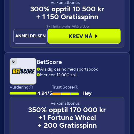
Velkomstbonus
300% opptil 10 500 kr
+ 1 150 Gratisspinn
18+ | Spill ansvarlig |
Vilkår gjelder
KREV NÅ
ANMELDELSEN
BetScore
Allsidig casino med sportsbook
Mer enn 12 000 spill
Vurdering
Trust Score
4.94/5
Høy
Velkomstbonus
350% opptil 170 000 kr
+1 Fortune Wheel
+ 200 Gratisspinn