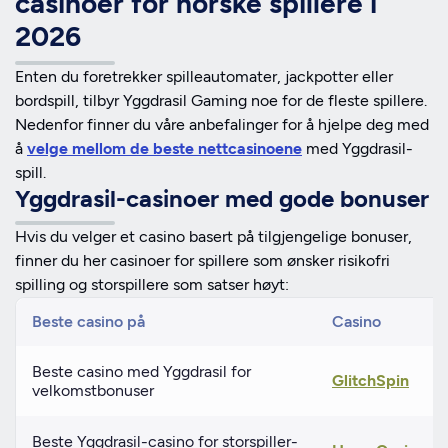
casinoer for norske spillere i
2026
Enten du foretrekker spilleautomater, jackpotter eller
bordspill, tilbyr Yggdrasil Gaming noe for de fleste spillere.
Nedenfor finner du våre anbefalinger for å hjelpe deg med
å
velge mellom de beste nettcasinoene
med Yggdrasil-
spill.
Yggdrasil-casinoer med gode bonuser
Hvis du velger et casino basert på tilgjengelige bonuser,
finner du her casinoer for spillere som ønsker risikofri
spilling og storspillere som satser høyt:
Beste casino på
Casino
Beste casino med Yggdrasil for
GlitchSpin
velkomstbonuser
Beste Yggdrasil-casino for storspiller-