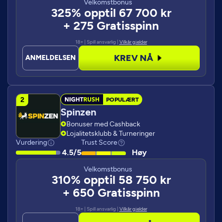
Velkomstbonus
325% opptil 67 700 kr
+ 275 Gratisspinn
18+ | Spill ansvarlig |
Vilkår gjelder
KREV NÅ
ANMELDELSEN
POPULÆRT
Spinzen
Bonuser med Cashback
Lojalitetsklubb & Turneringer
Vurdering
Trust Score
4.5/5
Høy
Velkomstbonus
310% opptil 58 750 kr
+ 650 Gratisspinn
18+ | Spill ansvarlig |
Vilkår gjelder