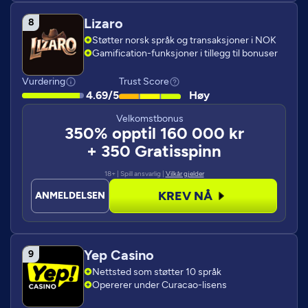
Lizaro
Støtter norsk språk og transaksjoner i NOK
Gamification-funksjoner i tillegg til bonuser
Vurdering
Trust Score
4.69/5
Høy
Velkomstbonus
350% opptil 160 000 kr
+ 350 Gratisspinn
18+ | Spill ansvarlig |
Vilkår gjelder
KREV NÅ
ANMELDELSEN
Yep Casino
Nettsted som støtter 10 språk
Opererer under Curacao-lisens