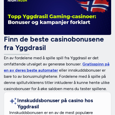
Finn de beste casinobonusene
fra Yggdrasil
En av fordelene med å spille spill fra Yggdrasil er det
omfattende utvalget av generøse bonuser.
Gratisspinn på
en av deres beste automater
eller innskuddsbonuser er
bare to av bonusmulighetene. Fordelene med å spille på
denne spillutviklerens titler inkluderer å kunne hente ulike
casinobonuser for å øke saldoen mens du tester spillene.
Innskuddsbonuser på casino hos
Yggdrasil
Innskuddsbonusen er en av de mest populære