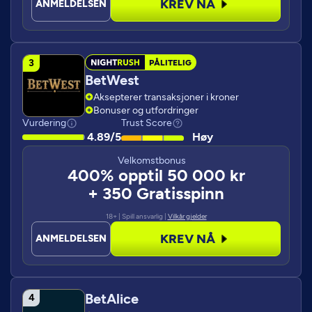
KREV NÅ
ANMELDELSEN
PÅLITELIG
BetWest
Aksepterer transaksjoner i kroner
Bonuser og utfordringer
Vurdering
Trust Score
4.89/5
Høy
Velkomstbonus
400% opptil 50 000 kr
+ 350 Gratisspinn
18+ | Spill ansvarlig |
Vilkår gjelder
KREV NÅ
ANMELDELSEN
BetAlice