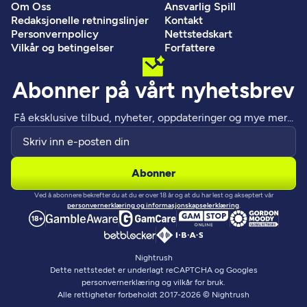
Om Oss
Ansvarlig Spill
Redaksjonelle retningslinjer
Kontakt
Personvernpolicy
Nettstedskart
Vilkår og betingelser
Forfattere
Abonner på vårt nyhetsbrev
Få eksklusive tilbud, nyheter, oppdateringer og mye mer...
Ved å abonnere bekrefter du at du er over 18 år og at du har lest og akseptert vår
personvernerklæring og informasjonskapselerklæring
.
Nightrush
Dette nettstedet er underlagt reCAPTCHA og Googles
personvernerklæring og vilkår for bruk.
Alle rettigheter forbeholdt 2017-2026 © Nightrush