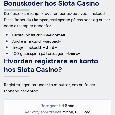
Bonuskoder hos Slota Casino
De fleste kampanjer krever en bonuskode ved innskudd.
Disse finner du i kampanjeseksjonen på casinoet og du ser
noen eksempler nedenfor:
Første innskudd:
«welcome»
Andre innskudd:
«second»
Tredje innskudd:
«third»
100 gratisspinn på torsdager:
«thurs»
Hvordan registrere en konto
hos Slota Casino?
Registreringen tar under to minutter, om du følger
trinnene nedenfor:
Beregnet tid:
6min
Verktøy som trengs:
Mobil, PC, iPad