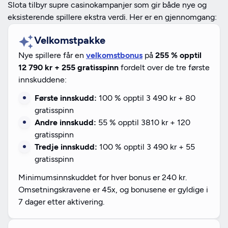
Slota tilbyr supre casinokampanjer som gir både nye og
eksisterende spillere ekstra verdi. Her er en gjennomgang:
Velkomstpakke
Nye spillere får en
velkomstbonus
på
255 % opptil
12 790 kr + 255 gratisspinn
fordelt over de tre første
innskuddene:
Første innskudd:
100 % opptil 3 490 kr + 80
gratisspinn
Andre innskudd:
55 % opptil 3810 kr + 120
gratisspinn
Tredje innskudd:
100 % opptil 3 490 kr + 55
gratisspinn
Minimumsinnskuddet for hver bonus er 240 kr.
Omsetningskravene er 45x, og bonusene er gyldige i
7 dager etter aktivering.