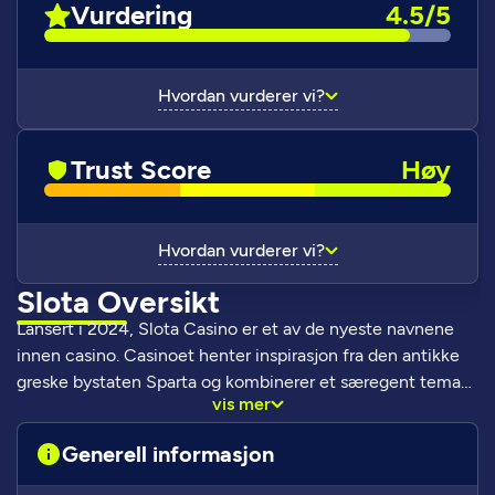
Vurdering
4.5/5
Hvordan vurderer vi?
Trust Score
Høy
Hvordan vurderer vi?
Slota Oversikt
Lansert i 2024, Slota Casino er et av de nyeste navnene
innen casino. Casinoet henter inspirasjon fra den antikke
greske bystaten Sparta og kombinerer et særegent tema
vis mer
med moderne funksjonalitet. Slota har lisens fra Curacao
Gaming Control Board og retter seg hovedsakelig mot
Generell informasjon
europeiske spillere. Les vår guide for å finne ut mer om hva
Slota tilbyr og hvordan du registrerer deg.