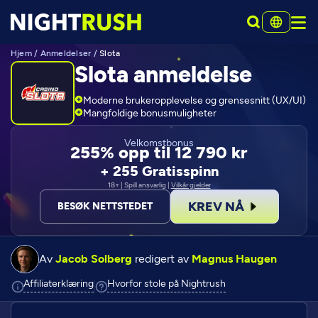
Hjem
/
Anmeldelser
/
Slota
Slota anmeldelse
Moderne brukeropplevelse og grensesnitt (UX/UI)
Mangfoldige bonusmuligheter
Velkomstbonus
255% opp til 12 790 kr
+ 255 Gratisspinn
18+ | Spill ansvarlig |
Vilkår gjelder
KREV NÅ
BESØK NETTSTEDET
Av
Jacob Solberg
redigert av
Magnus Haugen
Click to view additional information
Click to view additio
Affiliaterklæring
Hvorfor stole på Nightrush