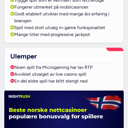
Trygge spill som er verifisert som rettferdige
Fungerer utmerket på mobilcasinoer
Godt etablert utvikler med mange års erfaring i
bransjen
Spill med stort utvalg in-game funksjonalitet
Mange titler med progressive jackpot
Ulemper
Noen spill fra Microgaming har lav RTP
Avviklet utvalget av live casino spill
En del eldre spill har blitt stengt ned