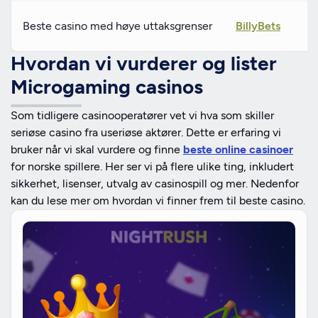
1
Beste casino med høye uttaksgrenser
BillyBets
+
Hvordan vi vurderer og lister
Microgaming casinos
Som tidligere casinooperatører vet vi hva som skiller
seriøse casino fra useriøse aktører. Dette er erfaring vi
bruker når vi skal vurdere og finne
beste online casinoer
for norske spillere. Her ser vi på flere ulike ting, inkludert
sikkerhet, lisenser, utvalg av casinospill og mer. Nedenfor
kan du lese mer om hvordan vi finner frem til beste casino.