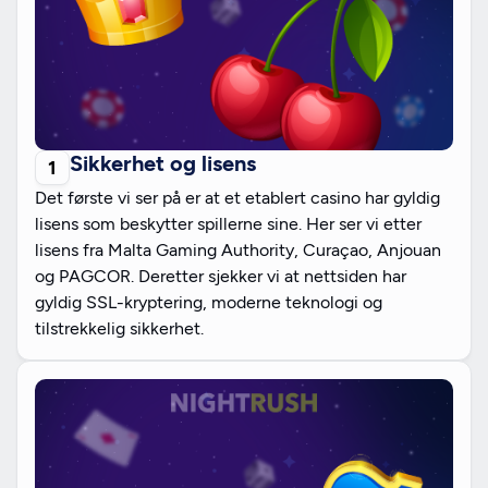
Sikkerhet og lisens
Det første vi ser på er at et etablert casino har gyldig
lisens som beskytter spillerne sine. Her ser vi etter
lisens fra Malta Gaming Authority, Curaçao, Anjouan
og PAGCOR. Deretter sjekker vi at nettsiden har
gyldig SSL-kryptering, moderne teknologi og
tilstrekkelig sikkerhet.