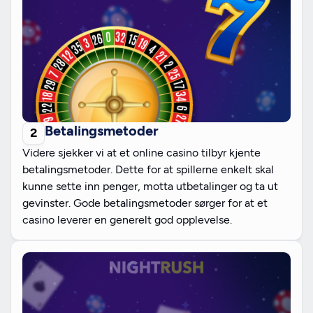
Betalingsmetoder
Videre sjekker vi at et online casino tilbyr kjente
betalingsmetoder. Dette for at spillerne enkelt skal
kunne sette inn penger, motta utbetalinger og ta ut
gevinster. Gode betalingsmetoder sørger for at et
casino leverer en generelt god opplevelse.