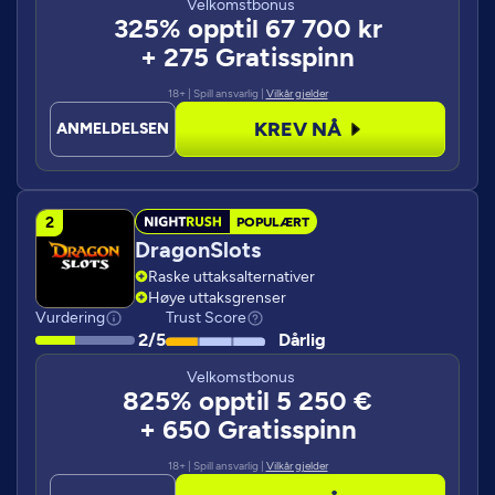
Velkomstbonus
325% opptil 67 700 kr
+ 275 Gratisspinn
18+ | Spill ansvarlig |
Vilkår gjelder
KREV NÅ
ANMELDELSEN
POPULÆRT
DragonSlots
Raske uttaksalternativer
Høye uttaksgrenser
Vurdering
Trust Score
2/5
Dårlig
Velkomstbonus
825% opptil 5 250 €
+ 650 Gratisspinn
18+ | Spill ansvarlig |
Vilkår gjelder