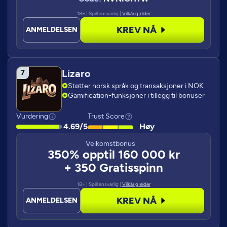
18+ | Spill ansvarlig |
Vilkår gjelder
KREV NÅ
ANMELDELSEN
Lizaro
Støtter norsk språk og transaksjoner i NOK
Gamification-funksjoner i tillegg til bonuser
Vurdering
Trust Score
4.69/5
Høy
Velkomstbonus
350% opptil 160 000 kr
+ 350 Gratisspinn
18+ | Spill ansvarlig |
Vilkår gjelder
KREV NÅ
ANMELDELSEN