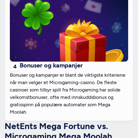
Bonuser og kampanjer
Bonuser og kampanjer er blant de viktigste kriteriene
når man velger et Microgaming-casino. De fleste
casinoer som tilbyr spill fra Microgaming har solide
velkomstbonuser, ofte med innskuddsbonus og
gratisspinn på populære automater som Mega
Moolah.
NetEnts Mega Fortune vs.
Microgaming Mega Moolah