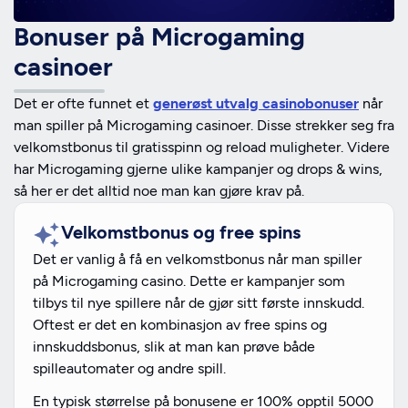
Bonuser på Microgaming
casinoer
Det er ofte funnet et
generøst utvalg casinobonuser
når
man spiller på Microgaming casinoer. Disse strekker seg fra
velkomstbonus til gratisspinn og reload muligheter. Videre
har Microgaming gjerne ulike kampanjer og drops & wins,
så her er det alltid noe man kan gjøre krav på.
Velkomstbonus og free spins
Det er vanlig å få en velkomstbonus når man spiller
på Microgaming casino. Dette er kampanjer som
tilbys til nye spillere når de gjør sitt første innskudd.
Oftest er det en kombinasjon av free spins og
innskuddsbonus, slik at man kan prøve både
spilleautomater og andre spill.
En typisk størrelse på bonusene er 100% opptil 5000