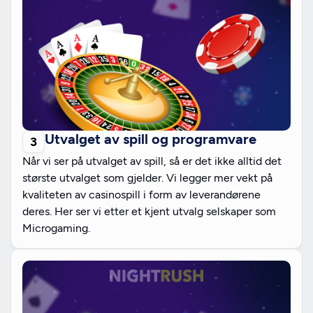
Utvalget av spill og programvare
Når vi ser på utvalget av spill, så er det ikke alltid det
største utvalget som gjelder. Vi legger mer vekt på
kvaliteten av casinospill i form av leverandørene
deres. Her ser vi etter et kjent utvalg selskaper som
Microgaming.