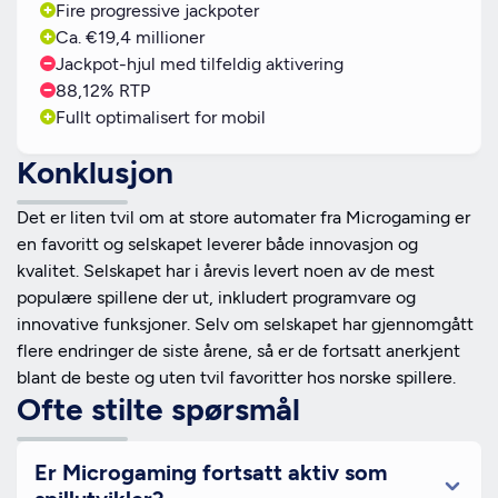
Fire progressive jackpoter
Ca. €19,4 millioner
Jackpot-hjul med tilfeldig aktivering
88,12% RTP
Fullt optimalisert for mobil
Konklusjon
Det er liten tvil om at store automater fra Microgaming er
en favoritt og selskapet leverer både innovasjon og
kvalitet. Selskapet har i årevis levert noen av de mest
populære spillene der ut, inkludert programvare og
innovative funksjoner. Selv om selskapet har gjennomgått
flere endringer de siste årene, så er de fortsatt anerkjent
blant de beste og uten tvil favoritter hos norske spillere.
Ofte stilte spørsmål
Er Microgaming fortsatt aktiv som