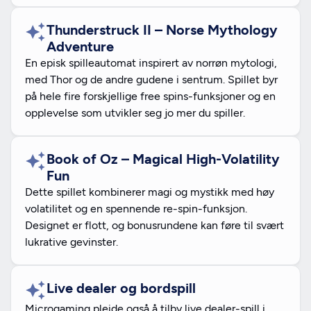
Thunderstruck II – Norse Mythology
Adventure
En episk spilleautomat inspirert av norrøn mytologi,
med Thor og de andre gudene i sentrum. Spillet byr
på hele fire forskjellige free spins-funksjoner og en
opplevelse som utvikler seg jo mer du spiller.
Book of Oz – Magical High-Volatility
Fun
Dette spillet kombinerer magi og mystikk med høy
volatilitet og en spennende re-spin-funksjon.
Designet er flott, og bonusrundene kan føre til svært
lukrative gevinster.
Live dealer og bordspill
Microgaming pleide også å tilby live dealer-spill i