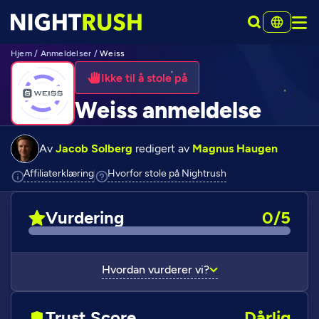
Hjem
/
Anmeldelser
/
Weiss
Ikke til å stole på
Weiss anmeldelse
Av
Jacob Solberg
redigert av
Magnus Haugen
Click to view additional information
Click to view additio
Affiliaterklæring
Hvorfor stole på Nightrush
Vurdering
0/5
Hvordan vurderer vi?
Trust Score
Dårlig