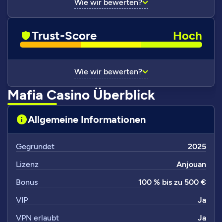
Wie wir bewerten?
Trust-Score
Hoch
Wie wir bewerten?
Mafia Casino Überblick
Allgemeine Informationen
Gegründet
2025
Lizenz
Anjouan
Bonus
100 % bis zu 500 €
VIP
Ja
VPN erlaubt
Ja