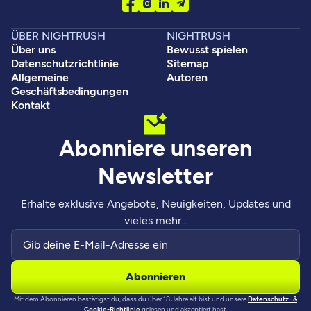
ÜBER NIGHTRUSH
NIGHTRUSH
Über uns
Bewusst spielen
Datenschutzrichtlinie
Sitemap
Allgemeine
Autoren
Geschäftsbedingungen
Kontakt
Abonniere unseren
Newsletter
Erhalte exklusive Angebote, Neuigkeiten, Updates und
vieles mehr...
Mit dem Abonnieren bestätigst du, dass du über 18 Jahre alt bist und unsere
Datenschutz- &
Cookie-Richtlinie
gelesen und akzeptiert hast.