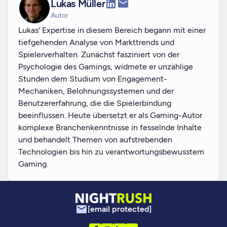
Lukas Müller
Autor
Lukas' Expertise in diesem Bereich begann mit einer
tiefgehenden Analyse von Markttrends und
Spielerverhalten. Zunächst fasziniert von der
Psychologie des Gamings, widmete er unzählige
Stunden dem Studium von Engagement-
Mechaniken, Belohnungssystemen und der
Benutzererfahrung, die die Spielerbindung
beeinflussen. Heute übersetzt er als Gaming-Autor
komplexe Branchenkenntnisse in fesselnde Inhalte
und behandelt Themen von aufstrebenden
Technologien bis hin zu verantwortungsbewusstem
Gaming.
[email protected]