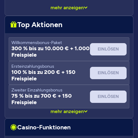
mehr anzeigen
Top Aktionen
Willkommensbonus-Paket
300 % bis zu 10.000 € + 1.000
EINLÖSEN
Freispiele
Ersteinzahlungsbonus
100 % bis zu 200 € + 150
EINLÖSEN
Freispiele
Zweiter Einzahlungsbonus
75 % bis zu 700 € + 150
EINLÖSEN
Freispiele
mehr anzeigen
Casino-Funktionen