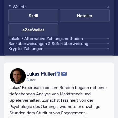
E-Wallets
Skrill
Neteller
eZeeWallet
Lokale / Alternative Zahlungsmethoden
Banküberweisungen & Sofortüberweisung
Krypto-Zahlungen
Lukas Müller
Autor
Lukas' Expertise in diesem Bereich begann mit einer
tiefgehenden Analyse von Markttrends und
Spielerverhalten. Zunächst fasziniert von der
Psychologie des Gamings, widmete er unzählige
Stunden dem Studium von Engagement-