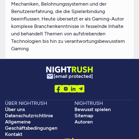
Mechaniken, Belohnungssystemen und der
Benutzererfahrung, die die Spielerbindung
beeinflussen. Heute übersetzt er als Gaming-Autor
komplexe Branchenkenntnisse in fesselnde Inhalte
und behandelt Themen von aufstrebenden
Technologien bis hin zu verantwortungsbewusstem
Gaming.
[email protected]
ÜBER NIGHTRUSH
NIGHTRUSH
Über uns
Bewusst spielen
Datenschutzrichtlinie
Sitemap
Allgemeine
Autoren
Geschäftsbedingungen
Kontakt