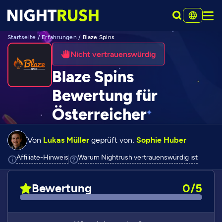
Startseite
/
Erfahrungen
/
Blaze Spins
Nicht vertrauenswürdig
Blaze Spins
Bewertung für
Österreicher
Von
Lukas Müller
geprüft von:
Sophie Huber
Click to view additional information
Click to
Affiliate-Hinweis
Warum Nightrush vertrauenswürdig ist
Bewertung
0/5