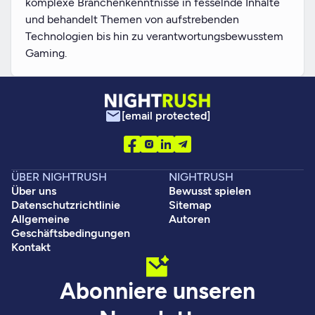
komplexe Branchenkenntnisse in fesselnde Inhalte
und behandelt Themen von aufstrebenden
Technologien bis hin zu verantwortungsbewusstem
Gaming.
[email protected]
ÜBER NIGHTRUSH
NIGHTRUSH
Über uns
Bewusst spielen
Datenschutzrichtlinie
Sitemap
Allgemeine
Autoren
Geschäftsbedingungen
Kontakt
Abonniere unseren