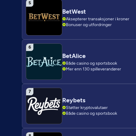
BetWest
Aksepterer transaksjoner i kroner
Bonuser og utfordringer
BetAlice
Både casino og sportsbook
Mer enn 130 spilleverandører
Reybets
Støtter kryptovalutaer
Både casino og sportsbook