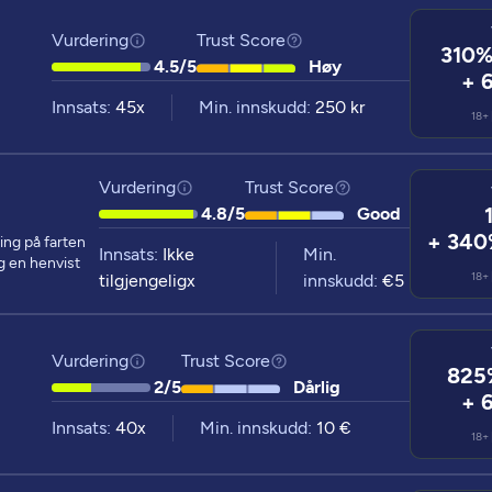
Vurdering
Trust Score
310%
4.5/5
Høy
+ 
Innsats:
45x
Min. innskudd:
250 kr
18+ 
Vurdering
Trust Score
4.8/5
Good
+ 340
ing på farten
Innsats:
Ikke
Min.
g en henvist
18+ 
tilgjengeligx
innskudd:
€5
Vurdering
Trust Score
825%
2/5
Dårlig
+ 
Innsats:
40x
Min. innskudd:
10 €
18+ 