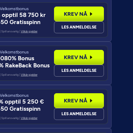
Velkomstbonus
KREV NÅ
 opptil 58 750 kr
650 Gratisspinn
LES ANMELDELSE
| Spill ansvarlig |
Vilkår gjelder
Velkomstbonus
KREV NÅ
1080% Bonus
% RakeBack Bonus
LES ANMELDELSE
| Spill ansvarlig |
Vilkår gjelder
Velkomstbonus
KREV NÅ
 opptil 5 250 €
650 Gratisspinn
LES ANMELDELSE
| Spill ansvarlig |
Vilkår gjelder