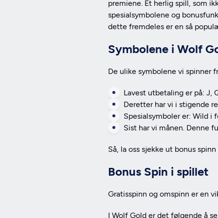
premiene. Et herlig spill, som i
spesialsymbolene og bonusfunksjo
dette fremdeles er en så populæ
Symbolene i Wolf G
De ulike symbolene vi spinner f
Lavest utbetaling er på: J, 
Deretter har vi i stigende r
Spesialsymboler er: Wild i
Sist har vi månen. Denne f
Så, la oss sjekke ut bonus spinn
Bonus Spin i spillet
Gratisspinn og omspinn er en vi
I Wolf Gold er det følgende å se