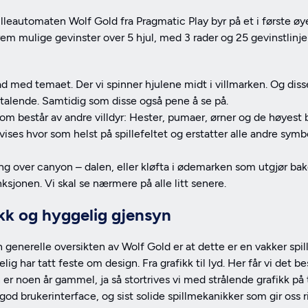
lleautomaten Wolf Gold fra Pragmatic Play byr på et i første øy
 mulige gevinster over 5 hjul, med 3 rader og 25 gevinstlinjer.
tråd med temaet. Der vi spinner hjulene midt i villmarken. Og di
etalende. Samtidig som disse også pene å se på.
om består av andre villdyr: Hester, pumaer, ørner og de høyest
ses hvor som helst på spillefeltet og erstatter alle andre symbol
ng over canyon – dalen, eller kløfta i ødemarken som utgjør bak
nksjonen. Vi skal se nærmere på alle litt senere.
ykk og hyggelig gjensyn
den generelle oversikten av Wolf Gold er at dette er en vakker sp
elig har tatt feste om design. Fra grafikk til lyd. Her får vi det be
er noen år gammel, ja så stortrives vi med strålende grafikk på 
 god brukerinterface, og sist solide spillmekanikker som gir oss r