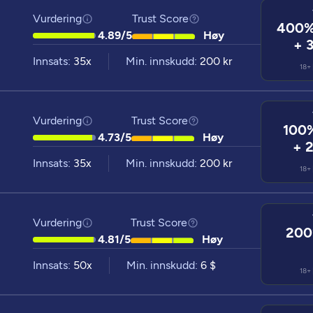
Vurdering
Trust Score
400% 
4.89/5
Høy
+ 
Innsats:
35x
Min. innskudd:
200 kr
18+ 
Vurdering
Trust Score
100%
4.73/5
Høy
+ 
Innsats:
35x
Min. innskudd:
200 kr
18+ 
Vurdering
Trust Score
200%
4.81/5
Høy
Innsats:
50x
Min. innskudd:
6 $
18+ 