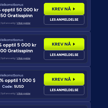
Velkomstbonus
KREV NÅ
opptil 50 000 kr
350 Gratisspinn
LES ANMELDELSE
| Spill ansvarlig |
Vilkår gjelder
Velkomstbonus
KREV NÅ
 opptil 5 000 kr
200 Gratisspinn
LES ANMELDELSE
| Spill ansvarlig |
Vilkår gjelder
Velkomstbonus
KREV NÅ
 opptil 1 000 $
Code:
5USD
LES ANMELDELSE
| Spill ansvarlig |
Vilkår gjelder