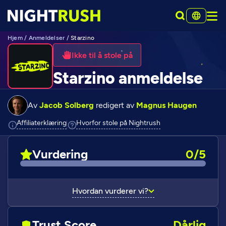
Hjem
/
Anmeldelser
/
Starzino
Ikke til å stole på
Starzino anmeldelse
Av
Jacob Solberg
redigert av
Magnus Haugen
Click to view additional information
Click to view additio
Affiliaterklæring
Hvorfor stole på Nightrush
Vurdering
0/5
Hvordan vurderer vi?
Trust Score
Dårlig