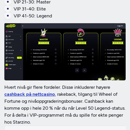
VIP 21-30: Master
VIP 31-40: Elite
VIP 41-50: Legend
Hvert nivå gir flere fordeler. Disse inkluderer høyere
cashback på nettcasino
, rakeback, tilgang til Wheel of
Fortune og nivåoppgraderingsbonuser. Cashback kan
komme opp i hele 20 % når du når Level 50 Legend-status.
For å delta i VIP-programmet må du spille for ekte penger
hos Starzino.