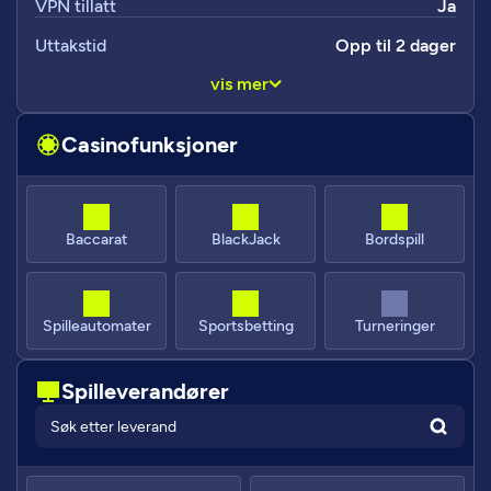
VPN tillatt
Ja
Uttakstid
Opp til 2 dager
vis mer
Casinofunksjoner
Baccarat
BlackJack
Bordspill
Spilleautomater
Sportsbetting
Turneringer
Spilleverandører