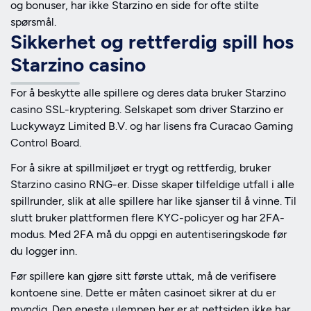
og bonuser, har ikke Starzino en side for ofte stilte
spørsmål.
Sikkerhet og rettferdig spill hos
Starzino casino
For å beskytte alle spillere og deres data bruker Starzino
casino SSL-kryptering. Selskapet som driver Starzino er
Luckywayz Limited B.V. og har lisens fra Curacao Gaming
Control Board.
For å sikre at spillmiljøet er trygt og rettferdig, bruker
Starzino casino RNG-er. Disse skaper tilfeldige utfall i alle
spillrunder, slik at alle spillere har like sjanser til å vinne. Til
slutt bruker plattformen flere KYC-policyer og har 2FA-
modus. Med 2FA må du oppgi en autentiseringskode før
du logger inn.
Før spillere kan gjøre sitt første uttak, må de verifisere
kontoene sine. Dette er måten casinoet sikrer at du er
myndig. Den eneste ulempen her er at nettsiden ikke har