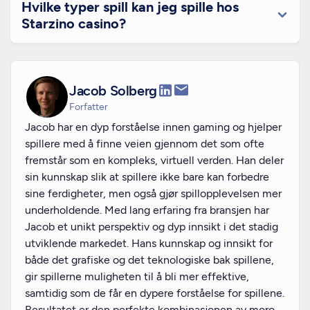
Hvilke typer spill kan jeg spille hos
Starzino casino?
Jacob Solberg
Forfatter
Jacob har en dyp forståelse innen gaming og hjelper
spillere med å finne veien gjennom det som ofte
fremstår som en kompleks, virtuell verden. Han deler
sin kunnskap slik at spillere ikke bare kan forbedre
sine ferdigheter, men også gjør spillopplevelsen mer
underholdende. Med lang erfaring fra bransjen har
Jacob et unikt perspektiv og dyp innsikt i det stadig
utviklende markedet. Hans kunnskap og innsikt for
både det grafiske og det teknologiske bak spillene,
gir spillerne muligheten til å bli mer effektive,
samtidig som de får en dypere forståelse for spillene.
Resultatet er den perfekte kombinasjonen av moro