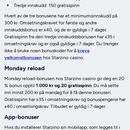
Tredje innskudd: 150 gratisspinn
Hvert av de tre bonusene har et minimumsinnskudd på
300 kr. Omsetningskravet for første og andre
innskuddsbonus er x40, og de er gyldige i 7 dager.
Gratisspinn fra den tredje innskuddsbonusen har x35 i
omsetningskrav og er også gyldige i 7 dager. Du trenger
ikke å bruke noen bonuskoder for å
kreve
velkomstbonusen
hos Starzino casino.
Monday reload
Monday reload-bonusen hos Starzino casino gir deg en 20
% bonus opptil
1 000 kr og 20 gratisspinn
. Du må sette
inn minst 200 kr på mandag for å få denne bonusen.
Gratisspinn har x35 i omsetningskrav og bonuspengene har
x40 i omsetningskrav. Tilbudet er gyldig i 7 dager.
App-bonuser
Hvis du installerer Starzino sin mobilapp, som legges til i