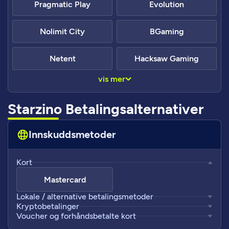
Pragmatic Play
Evolution
Nolimit City
BGaming
Netent
Hacksaw Gaming
vis mer
Starzino Betalingsalternativer
Innskuddsmetoder
Kort
Mastercard
Lokale / alternative betalingsmetoder
Kryptobetalinger
Voucher og forhåndsbetalte kort