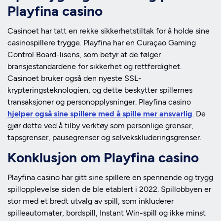
Playfina casino
Casinoet har tatt en rekke sikkerhetstiltak for å holde sine
casinospillere trygge. Playfina har en Curaçao Gaming
Control Board-lisens, som betyr at de følger
bransjestandardene for sikkerhet og rettferdighet.
Casinoet bruker også den nyeste SSL-
krypteringsteknologien, og dette beskytter spillernes
transaksjoner og personopplysninger. Playfina casino
hjelper også sine spillere med å spille mer ansvarlig
. De
gjør dette ved å tilby verktøy som personlige grenser,
tapsgrenser, pausegrenser og selvekskluderingsgrenser.
Konklusjon om Playfina casino
Playfina casino har gitt sine spillere en spennende og trygg
spillopplevelse siden de ble etablert i 2022. Spillobbyen er
stor med et bredt utvalg av spill, som inkluderer
spilleautomater, bordspill, Instant Win-spill og ikke minst