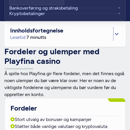
Bankoverføring og straksbetaling
Kryptobetalinger
Innholdsfortegnelse
Lesetid:
7 minutts
Fordeler og ulemper med
Playfina casino
Å spille hos Playfina gir flere fordeler, men det finnes også
noen ulemper du bør være klar over. Her er noen av de
viktigste fordelene og ulempene du bør vurdere før du
oppretter en konto.
Fordeler
Stort utvalg av bonuser og kampanjer
Støtter både vanlige valutaer og kryptovaluta