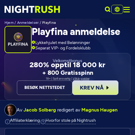
Hjem
/
Anmeldelser
/
Playfina
Playfina anmeldelse
Lykkehjulet med Belønninger
Separat VIP- og Fordelsklubb
Velkomstbonus
280% opptil 18 000 kr
+ 800 Gratisspinn
18+ | Spill ansvarlig |
Vilkår gjelder
KREV NÅ
BESØK NETTSTEDET
Av
Jacob Solberg
redigert av
Magnus Haugen
Click to view additional information
Click to view additio
Affiliaterklæring
Hvorfor stole på Nightrush