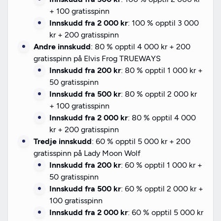
+ 100 gratisspinn
Innskudd fra 2 000 kr
: 100 % opptil 3 000
kr + 200 gratisspinn
Andre innskudd
: 80 % opptil 4 000 kr + 200
gratisspinn på Elvis Frog TRUEWAYS
Innskudd fra 200 kr
: 80 % opptil 1 000 kr +
50 gratisspinn
Innskudd fra 500 kr
: 80 % opptil 2 000 kr
+ 100 gratisspinn
Innskudd fra 2 000 kr
: 80 % opptil 4 000
kr + 200 gratisspinn
Tredje innskudd
: 60 % opptil 5 000 kr + 200
gratisspinn på Lady Moon Wolf
Innskudd fra 200 kr
: 60 % opptil 1 000 kr +
50 gratisspinn
Innskudd fra 500 kr
: 60 % opptil 2 000 kr +
100 gratisspinn
Innskudd fra 2 000 kr
: 60 % opptil 5 000 kr