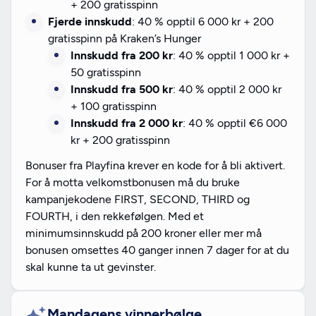
+ 200 gratisspinn
Fjerde innskudd
: 40 % opptil 6 000 kr + 200
gratisspinn på Kraken’s Hunger
Innskudd fra 200 kr
: 40 % opptil 1 000 kr +
50 gratisspinn
Innskudd fra 500 kr
: 40 % opptil 2 000 kr
+ 100 gratisspinn
Innskudd fra 2 000 kr
: 40 % opptil €6 000
kr + 200 gratisspinn
Bonuser fra Playfina krever en kode for å bli aktivert.
For å motta velkomstbonusen må du bruke
kampanjekodene FIRST, SECOND, THIRD og
FOURTH, i den rekkefølgen. Med et
minimumsinnskudd på 200 kroner eller mer må
bonusen omsettes 40 ganger innen 7 dager for at du
skal kunne ta ut gevinster.
Mandagens vinnerbølge