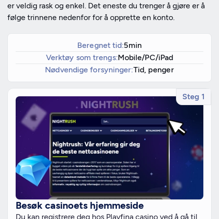
er veldig rask og enkel. Det eneste du trenger å gjøre er å
følge trinnene nedenfor for å opprette en konto.
Beregnet tid:
5min
Verktøy som trengs:
Mobile/PC/iPad
Nødvendige forsyninger:
Tid, penger
Steg 1
Besøk casinoets hjemmeside
Du kan registrere deg hos Playfina casino ved å gå til