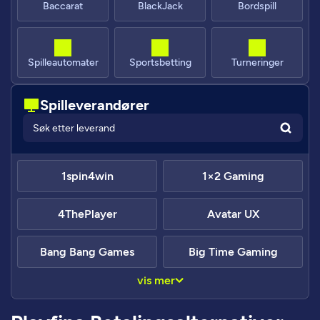
Baccarat
BlackJack
Bordspill
Spilleautomater
Sportsbetting
Turneringer
Spilleverandører
1spin4win
1×2 Gaming
4ThePlayer
Avatar UX
Bang Bang Games
Big Time Gaming
vis mer