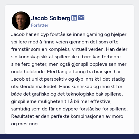
Jacob Solberg
Forfatter
Jacob har en dyp forståelse innen gaming og hjelper
spillere med å finne veien gjennom det som ofte
fremstår som en kompleks, virtuell verden. Han deler
sin kunnskap slik at spillere ikke bare kan forbedre
sine ferdigheter, men også gjør spillopplevelsen mer
underholdende. Med lang erfaring fra bransjen har
Jacob et unikt perspektiv og dyp innsikt i det stadig
utviklende markedet. Hans kunnskap og innsikt for
både det grafiske og det teknologiske bak spillene,
gir spillerne muligheten til å bli mer effektive,
samtidig som de får en dypere forståelse for spillene.
Resultatet er den perfekte kombinasjonen av moro
og mestring.