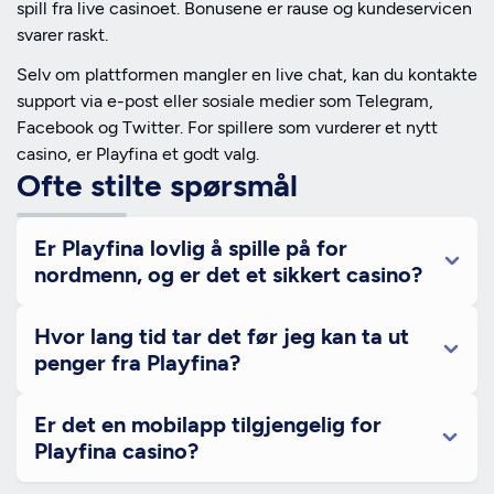
spill fra live casinoet. Bonusene er rause og kundeservicen
svarer raskt.
Selv om plattformen mangler en live chat, kan du kontakte
support via e-post eller sosiale medier som Telegram,
Facebook og Twitter. For spillere som vurderer et nytt
casino, er Playfina et godt valg.
Ofte stilte spørsmål
Er Playfina lovlig å spille på for
nordmenn, og er det et sikkert casino?
Hvor lang tid tar det før jeg kan ta ut
penger fra Playfina?
Er det en mobilapp tilgjengelig for
Playfina casino?